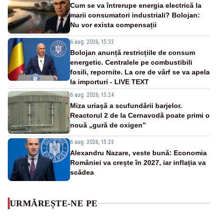
Cum se va întrerupe energia electrică la
marii consumatori industriali? Bolojan:
Nu vor exista compensații
6 aug. 2026, 15:33
Bolojan anunță restricțiile de consum
energetic. Centralele pe combustibili
fosili, repornite. La ore de vârf se va apela
la importuri - LIVE TEXT
6 aug. 2026, 15:24
Miza uriașă a scufundării barjelor.
Reactorul 2 de la Cernavodă poate primi o
nouă „gură de oxigen”
6 aug. 2026, 15:23
Alexandru Nazare, veste bună: Economia
României va crește în 2027, iar inflația va
scădea
URMĂREȘTE-NE PE