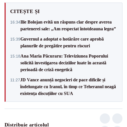
CITEȘTE ȘI
Ilie Bolojan evită un răspuns clar despre averea
16:34
partenerei sale: „Am respectat întotdeauna legea”
Guvernul a adoptat o hotărâre care aprobă
15:39
planurile de pregătire pentru riscuri
Ana Maria Păcuraru: Televiziunea Poporului
15:18
solicită investigarea deciziilor luate în această
perioadă de criză enegetică
JD Vance anunță negocieri de pace dificile și
11:27
îndelungate cu Iranul, în timp ce Teheranul neagă
existența discuțiilor cu SUA
Distribuie articolul