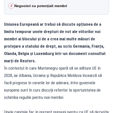
Negocieri cu potențiali membri
2
Uniunea Europeană ar trebui să discute opțiunea de a
limita temporar unele drepturi de vot ale viitorilor noi
membri ai blocului și de a crea mai multe măsuri de
protejare a statului de drept, au scris Germania, Franța,
Olanda, Belgia și Luxemburg într-un document consultat
marți de Reuters.
În contextul în care Muntenegru speră să se alăture UE în
2028, iar Albania, Ucraina și Republica Moldova încearcă să
facă progrese în cererile lor de aderare, între guvernele
europene sunt în curs discuții referitor la oportunitatea de
schimba regulile pentru noii membri.
Unele capitale fac în prezent presiuni pentru ca UE să dezvolte