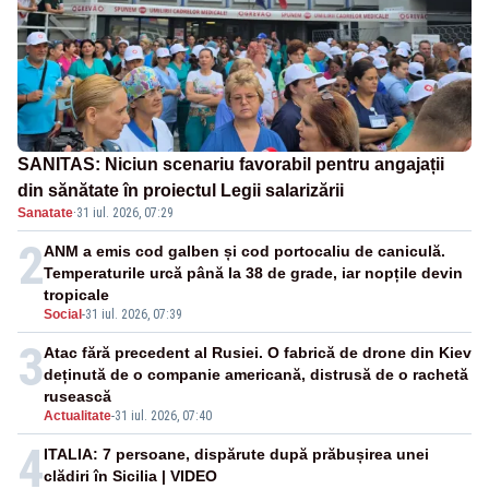
SANITAS: Niciun scenariu favorabil pentru angajații
din sănătate în proiectul Legii salarizării
Sanatate
·
31 iul. 2026, 07:29
2
ANM a emis cod galben și cod portocaliu de caniculă.
Temperaturile urcă până la 38 de grade, iar nopțile devin
tropicale
Social
-
31 iul. 2026, 07:39
3
Atac fără precedent al Rusiei. O fabrică de drone din Kiev
deținută de o companie americană, distrusă de o rachetă
rusească
Actualitate
-
31 iul. 2026, 07:40
4
ITALIA: 7 persoane, dispărute după prăbușirea unei
clădiri în Sicilia | VIDEO