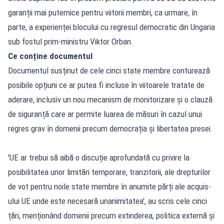
garanții mai puternice pentru viitorii membri, ca urmare, în
parte, a experienței blocului cu regresul democratic din Ungaria
sub fostul prim-ministru Viktor Orban.
Ce conține documentul
Documentul susținut de cele cinci state membre conturează
posibile opțiuni ce ar putea fi incluse în viitoarele tratate de
aderare, inclusiv un nou mecanism de monitorizare și o clauză
de siguranță care ar permite luarea de măsuri în cazul unui
regres grav în domenii precum democrația și libertatea presei.
'UE ar trebui să aibă o discuție aprofundată cu privire la
posibilitatea unor limitări temporare, tranzitorii, ale drepturilor
de vot pentru noile state membre în anumite părți ale acquis-
ului UE unde este necesară unanimitatea', au scris cele cinci
țări, menționând domenii precum extinderea, politica externă și