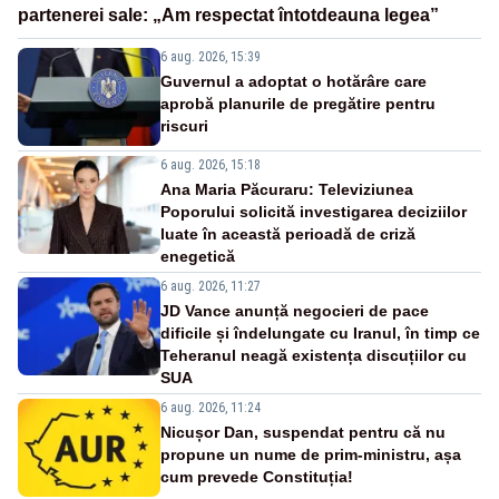
partenerei sale: „Am respectat întotdeauna legea”
6 aug. 2026, 15:39
Guvernul a adoptat o hotărâre care
aprobă planurile de pregătire pentru
riscuri
6 aug. 2026, 15:18
Ana Maria Păcuraru: Televiziunea
Poporului solicită investigarea deciziilor
luate în această perioadă de criză
enegetică
6 aug. 2026, 11:27
JD Vance anunță negocieri de pace
dificile și îndelungate cu Iranul, în timp ce
Teheranul neagă existența discuțiilor cu
SUA
6 aug. 2026, 11:24
Nicușor Dan, suspendat pentru că nu
propune un nume de prim-ministru, așa
cum prevede Constituția!