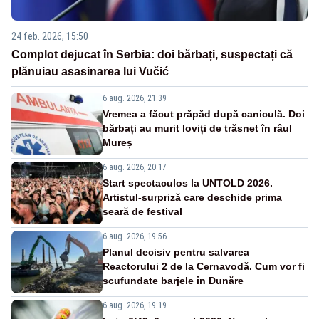
24 feb. 2026, 15:50
Complot dejucat în Serbia: doi bărbați, suspectați că
plănuiau asasinarea lui Vučić
6 aug. 2026, 21:39
Vremea a făcut prăpăd după caniculă. Doi
bărbați au murit loviți de trăsnet în râul
Mureș
6 aug. 2026, 20:17
Start spectaculos la UNTOLD 2026.
Artistul-surpriză care deschide prima
seară de festival
6 aug. 2026, 19:56
Planul decisiv pentru salvarea
Reactorului 2 de la Cernavodă. Cum vor fi
scufundate barjele în Dunăre
6 aug. 2026, 19:19