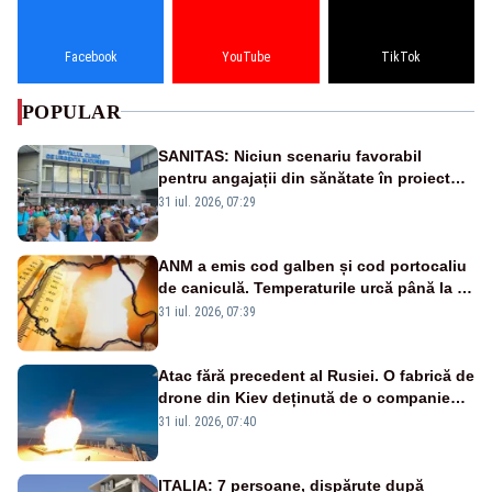
Facebook
YouTube
TikTok
POPULAR
SANITAS: Niciun scenariu favorabil
pentru angajații din sănătate în proiectul
Legii salarizării
31 iul. 2026, 07:29
ANM a emis cod galben și cod portocaliu
de caniculă. Temperaturile urcă până la 38
de grade, iar nopțile devin tropicale
31 iul. 2026, 07:39
Atac fără precedent al Rusiei. O fabrică de
drone din Kiev deținută de o companie
americană, distrusă de o rachetă
31 iul. 2026, 07:40
rusească
ITALIA: 7 persoane, dispărute după