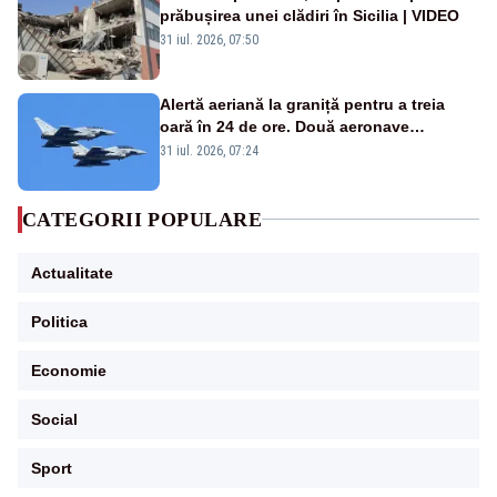
prăbușirea unei clădiri în Sicilia | VIDEO
31 iul. 2026, 07:50
Alertă aeriană la graniță pentru a treia
oară în 24 de ore. Două aeronave
Eurofighter britanice au fost ridicate de la
31 iul. 2026, 07:24
sol
CATEGORII POPULARE
Actualitate
Politica
Economie
Social
Sport