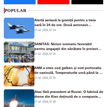
POPULAR
Alertă aeriană la graniță pentru a treia
oară în 24 de ore. Două aeronave
Eurofighter britanice au fost ridicate de la
31 iul. 2026, 07:24
sol
SANITAS: Niciun scenariu favorabil
pentru angajații din sănătate în proiectul
Legii salarizării
31 iul. 2026, 07:29
ANM a emis cod galben și cod portocaliu
de caniculă. Temperaturile urcă până la 38
de grade, iar nopțile devin tropicale
31 iul. 2026, 07:39
Atac fără precedent al Rusiei. O fabrică de
drone din Kiev deținută de o companie
americană, distrusă de o rachetă
31 iul. 2026, 07:40
rusească