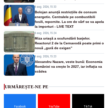
6 aug. 2026, 15:33
Bolojan anunță restricțiile de consum
energetic. Centralele pe combustibili
fosili, repornite. La ore de vârf se va apela
la importuri - LIVE TEXT
6 aug. 2026, 15:24
Miza uriașă a scufundării barjelor.
Reactorul 2 de la Cernavodă poate primi o
nouă „gură de oxigen”
6 aug. 2026, 15:23
Alexandru Nazare, veste bună: Economia
României va crește în 2027, iar inflația va
scădea
URMĂREȘTE-NE PE
Facebook
YouTube
TikTok