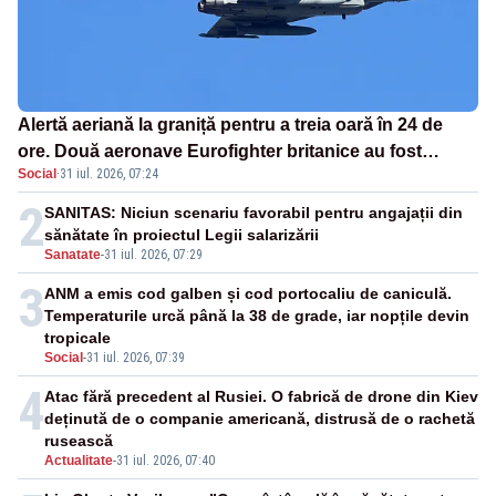
Alertă aeriană la graniță pentru a treia oară în 24 de
ore. Două aeronave Eurofighter britanice au fost
Social
·
31 iul. 2026, 07:24
ridicate de la sol
2
SANITAS: Niciun scenariu favorabil pentru angajații din
sănătate în proiectul Legii salarizării
Sanatate
-
31 iul. 2026, 07:29
3
ANM a emis cod galben și cod portocaliu de caniculă.
Temperaturile urcă până la 38 de grade, iar nopțile devin
tropicale
Social
-
31 iul. 2026, 07:39
4
Atac fără precedent al Rusiei. O fabrică de drone din Kiev
deținută de o companie americană, distrusă de o rachetă
rusească
Actualitate
-
31 iul. 2026, 07:40