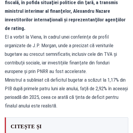
fiscală, în pofida situaţiei politice din ţară, a transmis
ministrul interimar al finanţelor, Alexandru Nazare
investitorilor internaţionali şi reprezentanţilor agenţiilor
de rating.
El a vorbit la Viena, în cadrul unei conferinţe de profil
organizate de J.P. Morgan, unde a precizat că veniturile
bugetare au crescut semnificativ, inclusiv cele din TVA şi
contribuţii sociale, iar investiţiile finanţate din fonduri
europene şi prin PNRR au fost accelerate.
Ministrul a subliniat că deficitul bugetar a scăzut la 1,17% din
PIB după primele patru luni ale anului, faţă de 2,92% în aceeaşi
perioadă din 2025, ceea ce arată că ţinta de deficit pentru
finalul anului este realistă.
CITEȘTE ȘI