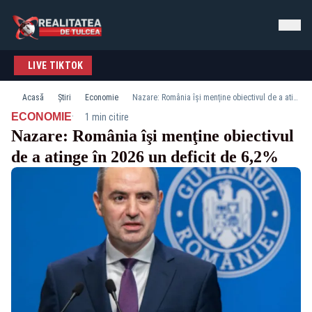
LIVE TIKTOK
Acasă
Știri
Economie
Nazare: România îşi menţine obiectivul de a atinge în 2026 un deficit de 6,2%
·
ECONOMIE
1 min citire
Nazare: România îşi menţine obiectivul
de a atinge în 2026 un deficit de 6,2%