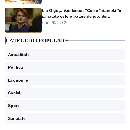
Lia Olguța Vasilescu: ”Ce se întâmplă în
sănătate este o bătaie de joc. Se
guvernează extraordinar de prost”
30 iul. 2026, 23:24
CATEGORII POPULARE
Actualitate
Politica
Economie
Social
Sport
Sanatate