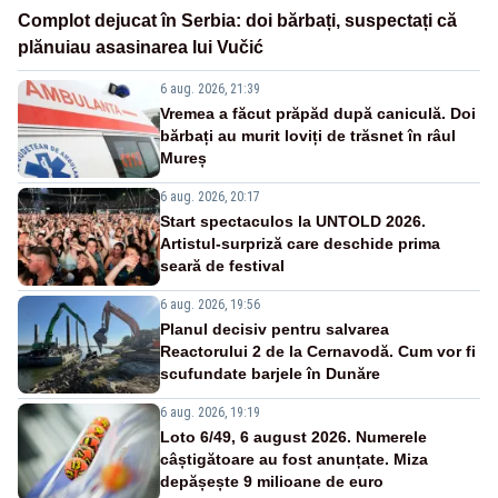
Complot dejucat în Serbia: doi bărbați, suspectați că
plănuiau asasinarea lui Vučić
6 aug. 2026, 21:39
Vremea a făcut prăpăd după caniculă. Doi
bărbați au murit loviți de trăsnet în râul
Mureș
6 aug. 2026, 20:17
Start spectaculos la UNTOLD 2026.
Artistul-surpriză care deschide prima
seară de festival
6 aug. 2026, 19:56
Planul decisiv pentru salvarea
Reactorului 2 de la Cernavodă. Cum vor fi
scufundate barjele în Dunăre
6 aug. 2026, 19:19
Loto 6/49, 6 august 2026. Numerele
câștigătoare au fost anunțate. Miza
depășește 9 milioane de euro