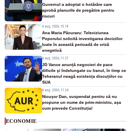
Guvernul a adoptat o hotărâre care
aprobă planurile de pregătire pentru
riscuri
6 aug. 2026, 15:18
Ana Maria Păcuraru: Televiziunea
Poporului solicită investigarea deciziilor
luate în această perioadă de criză
enegetică
6 aug. 2026, 11:27
JD Vance anunță negocieri de pace
dificile și îndelungate cu Iranul, în timp ce
Teheranul neagă existența discuțiilor cu
SUA
6 aug. 2026, 11:24
Nicușor Dan, suspendat pentru că nu
propune un nume de prim-ministru, așa
cum prevede Constituția!
ECONOMIE