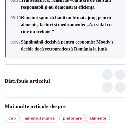
Transelectrica: Măsurile voluntare de consum
08:22
responsabil şi-au demonstrat eficienţa
Românii spun că banii nu le mai ajung pentru
08:10
alimente, facturi și medicamente: „Au votat cu
cine nu trebuie!”
Săptămână decisivă pentru economie: Moody’s
08:07
decide dacă retrogradează România la junk
Distribuie articolul
Mai multe articole despre
cub
ministrul muncii
plafonare
alimente