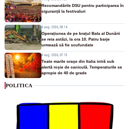
Recomandările DSU pentru participarea în
siguranță la festivaluri
6 aug. 2026, 08:14
Operațiunea de pe brațul Bala al Dunării
se reia astăzi, la ora 10. Patru barje
urmează să fie scufundate
6 aug. 2026, 07:15
Toate marile orașe din Italia intră sub
alertă roșie de caniculă. Temperaturile se
apropie de 40 de grade
POLITICA