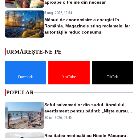
aproape o treime din necesar
5 aug. 2026, 19:54
Măsuri de economisire a energiei în
România. Magazinele sting reclamele, iar
autoritățile reduc consumul
URMĂREȘTE-NE PE
Facebook
YouTube
TikTok
POPULAR
Șeful salvamarilor din sudul litoralului,
avertisment pentru părinți: „Niște cursuri
de înot la piscină nu sunt suficiente”
30 iul. 2026, 09:45
Realitatea medicală cu Nicole Păcuraru: