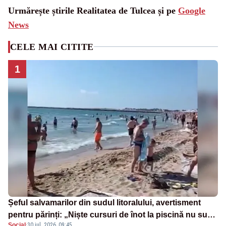
Urmărește știrile Realitatea de Tulcea și pe
Google
News
CELE MAI CITITE
1
Șeful salvamarilor din sudul litoralului, avertisment
pentru părinți: „Niște cursuri de înot la piscină nu sunt
Social
·
30 iul. 2026, 09:45