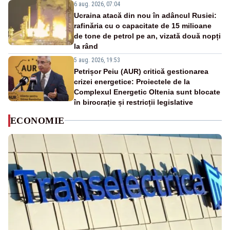
6 aug. 2026, 07:04
Ucraina atacă din nou în adâncul Rusiei:
rafinăria cu o capacitate de 15 milioane
de tone de petrol pe an, vizată două nopți
la rând
5 aug. 2026, 19:53
Petrișor Peiu (AUR) critică gestionarea
crizei energetice: Proiectele de la
Complexul Energetic Oltenia sunt blocate
în birocrație și restricții legislative
ECONOMIE