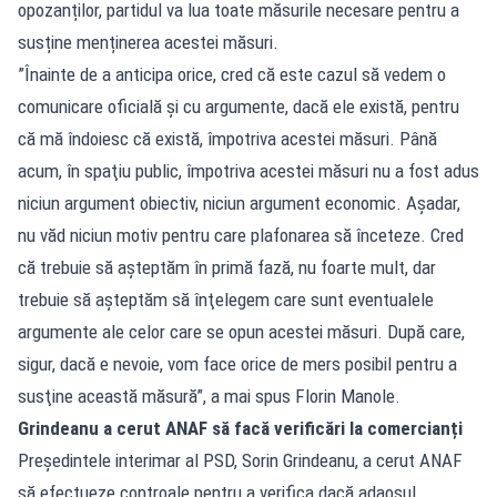
opozanților, partidul va lua toate măsurile necesare pentru a
susține menținerea acestei măsuri.
”Înainte de a anticipa orice, cred că este cazul să vedem o
comunicare oficială şi cu argumente, dacă ele există, pentru
că mă îndoiesc că există, împotriva acestei măsuri. Până
acum, în spaţiu public, împotriva acestei măsuri nu a fost adus
niciun argument obiectiv, niciun argument economic. Aşadar,
nu văd niciun motiv pentru care plafonarea să înceteze. Cred
că trebuie să aşteptăm în primă fază, nu foarte mult, dar
trebuie să aşteptăm să înţelegem care sunt eventualele
argumente ale celor care se opun acestei măsuri. După care,
sigur, dacă e nevoie, vom face orice de mers posibil pentru a
susţine această măsură”, a mai spus Florin Manole.
Grindeanu a cerut ANAF să facă verificări la comercianți
Președintele interimar al PSD, Sorin Grindeanu, a cerut ANAF
să efectueze controale pentru a verifica dacă adaosul