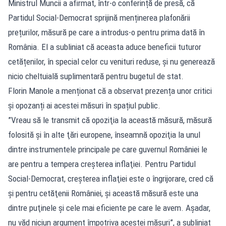
Ministrul Muncii a afirmat, într-o conferință de presă, că
Partidul Social-Democrat sprijină menținerea plafonării
prețurilor, măsură pe care a introdus-o pentru prima dată în
România. El a subliniat că aceasta aduce beneficii tuturor
cetățenilor, în special celor cu venituri reduse, și nu generează
nicio cheltuială suplimentară pentru bugetul de stat.
Florin Manole a menționat că a observat prezența unor critici
și opozanți ai acestei măsuri în spațiul public.
”Vreau să le transmit că opoziţia la această măsură, măsură
folosită şi în alte ţări europene, înseamnă opoziţia la unul
dintre instrumentele principale pe care guvernul României le
are pentru a tempera creşterea inflaţiei. Pentru Partidul
Social-Democrat, creşterea inflaţiei este o îngrijorare, cred că
şi pentru cetăţenii României, şi această măsură este una
dintre puţinele şi cele mai eficiente pe care le avem. Aşadar,
nu văd niciun argument împotriva acestei măsuri”, a subliniat