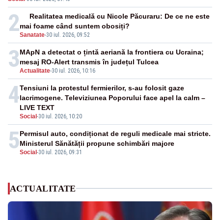
suficiente”
2
Realitatea medicală cu Nicole Păcuraru: De ce ne este
mai foame când suntem obosiți?
Sanatate
-
30 iul. 2026, 09:52
3
MApN a detectat o țintă aeriană la frontiera cu Ucraina;
mesaj RO-Alert transmis în județul Tulcea
Actualitate
-
30 iul. 2026, 10:16
4
Tensiuni la protestul fermierilor, s-au folosit gaze
lacrimogene. Televiziunea Poporului face apel la calm –
LIVE TEXT
Social
-
30 iul. 2026, 10:20
5
Permisul auto, condiționat de reguli medicale mai stricte.
Ministerul Sănătății propune schimbări majore
Social
-
30 iul. 2026, 09:31
ACTUALITATE