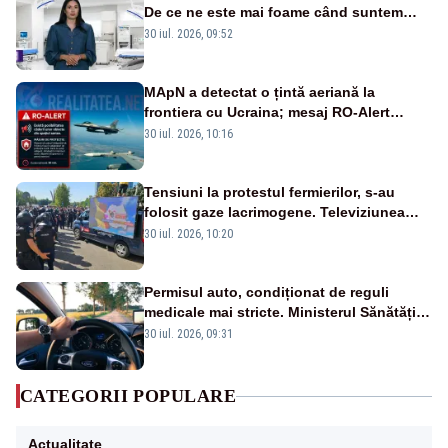
De ce ne este mai foame când suntem
obosiți?
30 iul. 2026, 09:52
MApN a detectat o țintă aeriană la
frontiera cu Ucraina; mesaj RO-Alert
transmis în județul Tulcea
30 iul. 2026, 10:16
Tensiuni la protestul fermierilor, s-au
folosit gaze lacrimogene. Televiziunea
Poporului face apel la calm – LIVE TEXT
30 iul. 2026, 10:20
Permisul auto, condiționat de reguli
medicale mai stricte. Ministerul Sănătății
propune schimbări majore
30 iul. 2026, 09:31
CATEGORII POPULARE
Actualitate