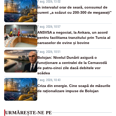
7 aug. 2026, 13:02
În intervalul orar de seară, consumul de
curent „a scăzut cu 200-300 de megawați”
7 aug. 2026, 10:57
ANSVSA a negociat, la Ankara, un acord
pentru facilitarea tranzitului prin Turcia al
carcaselor de ovine și bovine
7 aug. 2026, 10:51
Bolojan: Nivelul Dunării asigură o
funcționare a centralei de la Cernavodă
de patru-cinci zile dacă debitele vor
scădea
7 aug. 2026, 10:43
Criza din energie. Cine scapă de măsurile
de raționalizare impuse de Bolojan
URMĂREȘTE-NE PE