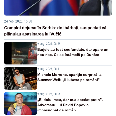
24 feb. 2026, 15:50
Complot dejucat în Serbia: doi bărbați, suspectați că
plănuiau asasinarea lui Vučić
9 aug. 2026, 08:29
Barjele au fost scufundate, dar apare un
nou risc. Ce se întâmplă pe Dunăre
9 aug. 2026, 08:11
Michele Morrone, apariție surpriză la
Summer Well: „Îi iubesc pe români”
9 aug. 2026, 08:05
„E idolul meu, dar m-a speriat puțin”.
Adversarul lui David Popovici,
impresionat de român