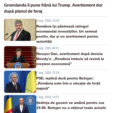
Groenlanda îi pune frână lui Trump. Avertisment dur
după planul de foraj
8 aug. 2026, 10:38
România își păstrează ratingul
recomandat investițiilor. Un semnal
pozitiv, dar și un avertisment pentru
autorități
8 aug. 2026, 08:51
Nicușor Dan, avertisment după decizia
Moody’s: „România trebuie să revină la
creștere economică”
7 aug. 2026, 15:26
PSD, replică dură pentru Bolojan:
„România este într-o situație de forță
majoră”
7 aug. 2026, 14:51
Ședința de guvern se amână pentru ora
15:00. Bolojan nu a obținut toate avizele