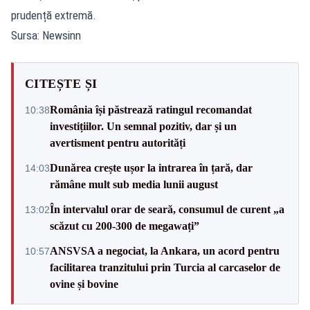
prudență extremă.
Sursa: Newsinn
CITEȘTE ȘI
România își păstrează ratingul recomandat
10:38
investițiilor. Un semnal pozitiv, dar și un
avertisment pentru autorități
Dunărea crește ușor la intrarea în țară, dar
14:03
rămâne mult sub media lunii august
În intervalul orar de seară, consumul de curent „a
13:02
scăzut cu 200-300 de megawați”
ANSVSA a negociat, la Ankara, un acord pentru
10:57
facilitarea tranzitului prin Turcia al carcaselor de
ovine și bovine