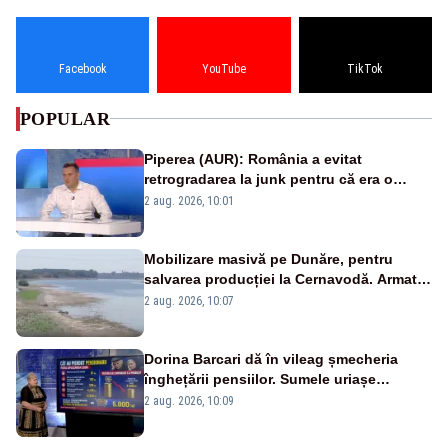
Facebook
YouTube
TikTok
POPULAR
Piperea (AUR): România a evitat
retrogradarea la junk pentru că era o
catastrofă pentru bănci și fondurile de
2 aug. 2026, 10:01
pensii
Mobilizare masivă pe Dunăre, pentru
salvarea producției la Cernavodă. Armata
va detona o stâncă și va devia apa
2 aug. 2026, 10:07
fluviului - IMAGINI AERIENE
Dorina Barcari dă în vileag șmecheria
înghețării pensiilor. Sumele uriașe
pierdute de fiecare român
2 aug. 2026, 10:09