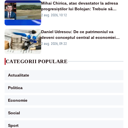
Mihai Chirica, atac devastator la adresa
progresiștilor lui Bolojan: Trebuie să
protejăm și natura, dar nu șținem omaneii
2 aug. 2026, 10:12
în stare permanentă de alertă
Daniel Udrescu: De ce patrimoniul va
deveni conceptul central al economiei
viitoare?
2 aug. 2026, 09:22
CATEGORII POPULARE
Actualitate
Politica
Economie
Social
Sport