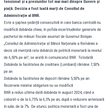
tensionat și a presiunilor tot mai mari dinspre Guvern și
piață. Decizia a fost luată marți de Consiliul de
Administrație al BNR.
Este a șaptea ședință consecutivă în care banca centrală nu
modifică dobânda cheie, în pofida incertitudinilor generate de
pachetul de măsuri fiscale asumat de Guvernul Bolojan.
„Consiliul de Administraţie al Băncii Naţionale a României a
decis să menţină rata dobânzii de politică monetară la nivelul
de 6,50% pe an”, se arată în comunicatul BNR. Totodată:
Dobânda la facilitatea de creditare (Lombard) rămâne 7,50%
pe an
Dobânda la facilitatea de depozit rămâne 5,50% pe an
Rezervele minime obligatorii nu se modifică
BNR a redus ultima dată dobânda în august 2024, când a
coborât-o de la 6,75% la 6,5% pe an, după o reducere anterioară
în iulie, de la 7%. De atunci, politica monetară a fost una de