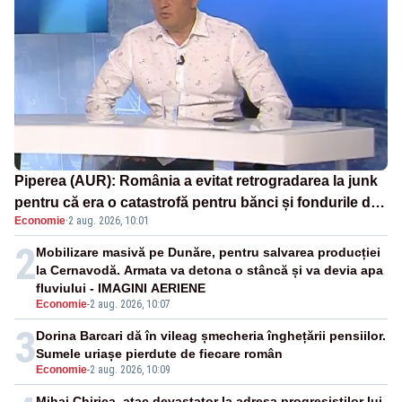
Piperea (AUR): România a evitat retrogradarea la junk
pentru că era o catastrofă pentru bănci și fondurile de
Economie
·
2 aug. 2026, 10:01
pensii
2
Mobilizare masivă pe Dunăre, pentru salvarea producției
la Cernavodă. Armata va detona o stâncă și va devia apa
fluviului - IMAGINI AERIENE
Economie
-
2 aug. 2026, 10:07
3
Dorina Barcari dă în vileag șmecheria înghețării pensiilor.
Sumele uriașe pierdute de fiecare român
Economie
-
2 aug. 2026, 10:09
Mihai Chirica, atac devastator la adresa progresiștilor lui