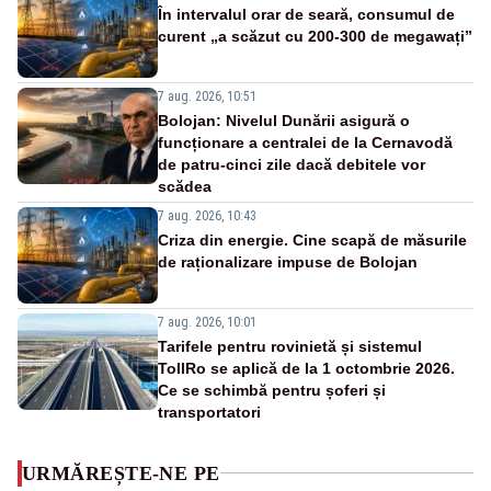
În intervalul orar de seară, consumul de
curent „a scăzut cu 200-300 de megawați”
7 aug. 2026, 10:51
Bolojan: Nivelul Dunării asigură o
funcționare a centralei de la Cernavodă
de patru-cinci zile dacă debitele vor
scădea
7 aug. 2026, 10:43
Criza din energie. Cine scapă de măsurile
de raționalizare impuse de Bolojan
7 aug. 2026, 10:01
Tarifele pentru rovinietă și sistemul
TollRo se aplică de la 1 octombrie 2026.
Ce se schimbă pentru șoferi și
transportatori
URMĂREȘTE-NE PE