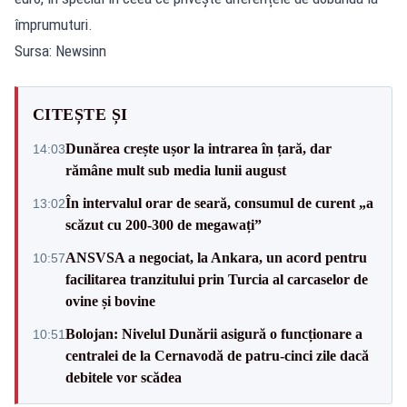
împrumuturi.
Sursa: Newsinn
CITEȘTE ȘI
Dunărea crește ușor la intrarea în țară, dar
14:03
rămâne mult sub media lunii august
În intervalul orar de seară, consumul de curent „a
13:02
scăzut cu 200-300 de megawați”
ANSVSA a negociat, la Ankara, un acord pentru
10:57
facilitarea tranzitului prin Turcia al carcaselor de
ovine și bovine
Bolojan: Nivelul Dunării asigură o funcționare a
10:51
centralei de la Cernavodă de patru-cinci zile dacă
debitele vor scădea