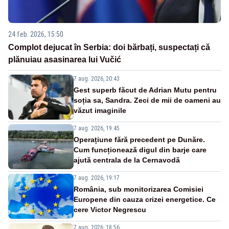
24 feb. 2026, 15:50
Complot dejucat în Serbia: doi bărbați, suspectați că
plănuiau asasinarea lui Vučić
7 aug. 2026, 20:43
Gest superb făcut de Adrian Mutu pentru
soția sa, Sandra. Zeci de mii de oameni au
văzut imaginile
7 aug. 2026, 19:45
Operațiune fără precedent pe Dunăre.
Cum funcționează digul din barje care
ajută centrala de la Cernavodă
7 aug. 2026, 19:17
România, sub monitorizarea Comisiei
Europene din cauza crizei energetice. Ce
cere Victor Negrescu
7 aug. 2026, 18:56