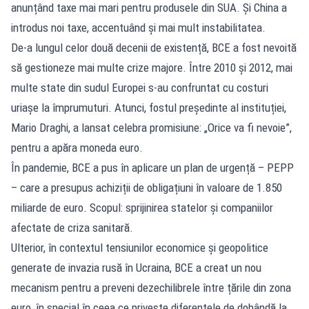
anunțând taxe mai mari pentru produsele din SUA. Și China a
introdus noi taxe, accentuând și mai mult instabilitatea.
De-a lungul celor două decenii de existență, BCE a fost nevoită
să gestioneze mai multe crize majore. Între 2010 și 2012, mai
multe state din sudul Europei s-au confruntat cu costuri
uriașe la împrumuturi. Atunci, fostul președinte al instituției,
Mario Draghi, a lansat celebra promisiune: „Orice va fi nevoie”,
pentru a apăra moneda euro.
În pandemie, BCE a pus în aplicare un plan de urgență – PEPP
– care a presupus achiziții de obligațiuni în valoare de 1.850
miliarde de euro. Scopul: sprijinirea statelor și companiilor
afectate de criza sanitară.
Ulterior, în contextul tensiunilor economice și geopolitice
generate de invazia rusă în Ucraina, BCE a creat un nou
mecanism pentru a preveni dezechilibrele între țările din zona
euro, în special în ceea ce privește diferențele de dobândă la