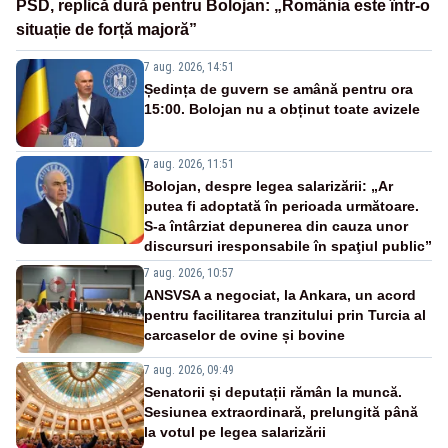
PSD, replică dură pentru Bolojan: „România este într-o
situație de forță majoră”
7 aug. 2026, 14:51
Ședința de guvern se amână pentru ora
15:00. Bolojan nu a obținut toate avizele
7 aug. 2026, 11:51
Bolojan, despre legea salarizării: „Ar
putea fi adoptată în perioada următoare.
S-a întârziat depunerea din cauza unor
discursuri iresponsabile în spaţiul public”
7 aug. 2026, 10:57
ANSVSA a negociat, la Ankara, un acord
pentru facilitarea tranzitului prin Turcia al
carcaselor de ovine și bovine
7 aug. 2026, 09:49
Senatorii și deputații rămân la muncă.
Sesiunea extraordinară, prelungită până
la votul pe legea salarizării