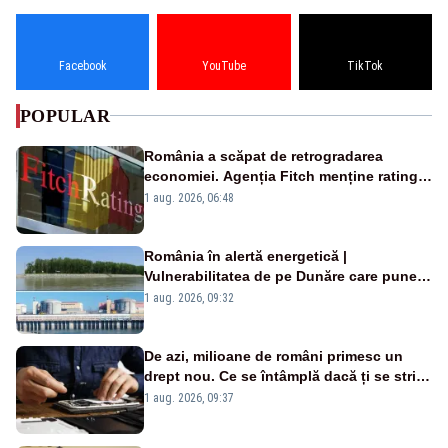
Facebook
YouTube
TikTok
POPULAR
România a scăpat de retrogradarea
economiei. Agenția Fitch menține ratingul
„BBB-” cu perspectivă negativă
1 aug. 2026, 06:48
România în alertă energetică |
Vulnerabilitatea de pe Dunăre care pune
în pericol Centrala Cernavodă era
1 aug. 2026, 09:32
cunoscută de pe vremea lui Ceaușescu
De azi, milioane de români primesc un
drept nou. Ce se întâmplă dacă ți se strică
un produs
1 aug. 2026, 09:37