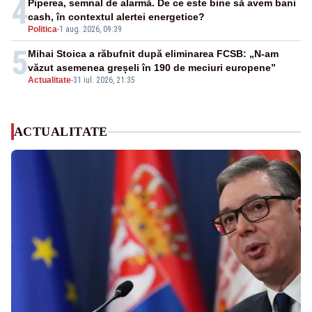
4
Piperea, semnal de alarmă. De ce este bine să avem bani
cash, în contextul alertei energetice?
Politica
-
1 aug. 2026, 09:39
5
Mihai Stoica a răbufnit după eliminarea FCSB: „N-am
văzut asemenea greșeli în 190 de meciuri europene”
Actualitate
-
31 iul. 2026, 21:35
ACTUALITATE