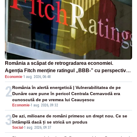
România a scăpat de retrogradarea economiei.
Agenția Fitch menține ratingul „BBB-” cu perspectivă
Economie
·
1 aug. 2026, 06:48
negativă
2
România în alertă energetică | Vulnerabilitatea de pe
Dunăre care pune în pericol Centrala Cernavodă era
cunoscută de pe vremea lui Ceaușescu
Economie
-
1 aug. 2026, 09:32
3
De azi, milioane de români primesc un drept nou. Ce se
întâmplă dacă ți se strică un produs
Social
-
1 aug. 2026, 09:37