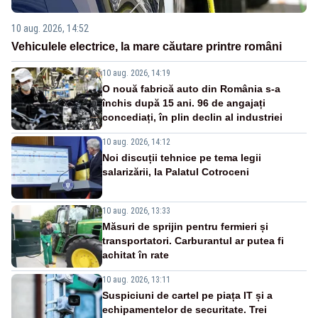
10 aug. 2026, 14:52
Vehiculele electrice, la mare căutare printre români
10 aug. 2026, 14:19
O nouă fabrică auto din România s-a
închis după 15 ani. 96 de angajați
concediați, în plin declin al industriei
10 aug. 2026, 14:12
Noi discuții tehnice pe tema legii
salarizării, la Palatul Cotroceni
10 aug. 2026, 13:33
Măsuri de sprijin pentru fermieri și
transportatori. Carburantul ar putea fi
achitat în rate
10 aug. 2026, 13:11
Suspiciuni de cartel pe piața IT și a
echipamentelor de securitate. Trei