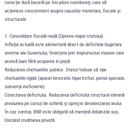
corecție dură bazată pe trei piloni coordonați, care să
acționeze concomitent asupra cauzelor monetare, fiscale și
structurale.
1. Consolidare fiscală reală (Oprirea risipei statului)
Inflația actuală este alimentată direct de deficitele bugetare
enorme ale Guvernului, finanțate prin împrumuturi masive care
aruncă bani fără acoperire în piață.
Reducerea cheltuielilor publice. Statul trebuie să taie
cheltuielile rigide (aparat birocratic hipertrofiat, pensii speciale,
subvenții ineficiente).
Corectarea deficitului. Reducerea deficitului structural elimină
presiunea pe cursul de schimb și oprește devalorizarea leului.
În caz contrar, BNR este obligată să mențină dobânzile sus,
blocând creditarea privată.