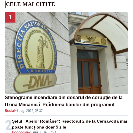
CELE MAI CITITE
1
Stenograme incendiare din dosarul de corupție de la
Uzina Mecanică. Prăduirea banilor din programul
Social
·
4 aug. 2026, 07:37
SAFE, interceptată de DNA
2
Șeful "Apelor Române": Reactorul 2 de la Cernavodă mai
poate funcționa doar 5 zile
Economie
-
4 aug. 2026, 07:41