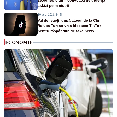
16:00. Bolojan îi convoacă de urgență
astăzi pe miniștrii
10 aug. 2026, 14:58
Val de reacții după atacul de la Cluj:
Raluca Turcan vrea blocarea TikTok
pentru răspândire de fake news
ECONOMIE