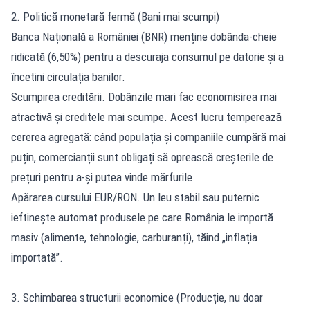
2. Politică monetară fermă (Bani mai scumpi)
Banca Națională a României (BNR) menține dobânda-cheie
ridicată (6,50%) pentru a descuraja consumul pe datorie și a
încetini circulația banilor.
Scumpirea creditării. Dobânzile mari fac economisirea mai
atractivă și creditele mai scumpe. Acest lucru temperează
cererea agregată: când populația și companiile cumpără mai
puțin, comercianții sunt obligați să oprească creșterile de
prețuri pentru a-și putea vinde mărfurile.
Apărarea cursului EUR/RON. Un leu stabil sau puternic
ieftinește automat produsele pe care România le importă
masiv (alimente, tehnologie, carburanți), tăind „inflația
importată”.
3. Schimbarea structurii economice (Producție, nu doar