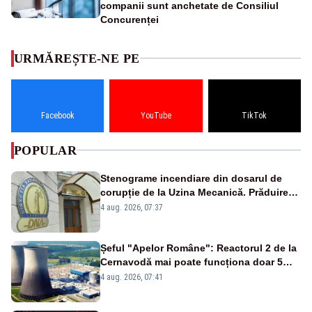
companii sunt anchetate de Consiliul
Concurenței
URMĂREȘTE-NE PE
Facebook
YouTube
TikTok
POPULAR
Stenograme incendiare din dosarul de
corupție de la Uzina Mecanică. Prăduirea
banilor din programul SAFE, interceptată
4 aug. 2026, 07:37
de DNA
Șeful "Apelor Române": Reactorul 2 de la
Cernavodă mai poate funcționa doar 5
zile
4 aug. 2026, 07:41