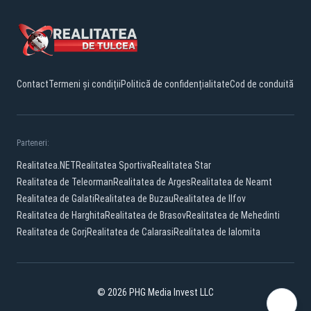
Contact
Termeni și condiții
Politică de confidențialitate
Cod de conduită
Parteneri:
Realitatea.NET
Realitatea Sportiva
Realitatea Star
Realitatea de Teleorman
Realitatea de Arges
Realitatea de Neamt
Realitatea de Galati
Realitatea de Buzau
Realitatea de Ilfov
Realitatea de Harghita
Realitatea de Brasov
Realitatea de Mehedinti
Realitatea de Gorj
Realitatea de Calarasi
Realitatea de Ialomita
© 2026 PHG Media Invest LLC
Facebook
YouTube
TikTok