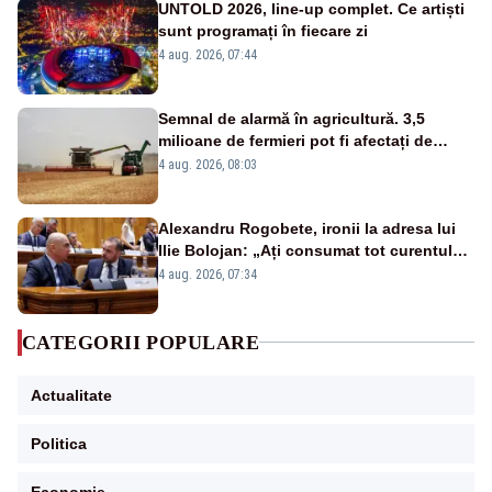
UNTOLD 2026, line-up complet. Ce artiști
sunt programați în fiecare zi
4 aug. 2026, 07:44
Semnal de alarmă în agricultură. 3,5
milioane de fermieri pot fi afectați de
strategia pentru conservarea
4 aug. 2026, 08:03
biodiversității
Alexandru Rogobete, ironii la adresa lui
Ilie Bolojan: „Ați consumat tot curentul
urmărind șobolani imaginari”
4 aug. 2026, 07:34
CATEGORII POPULARE
Actualitate
Politica
Economie