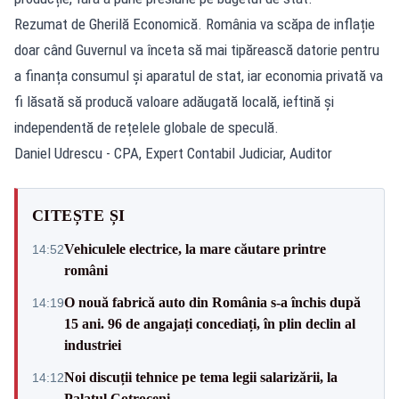
Rezumat de Gherilă Economică. România va scăpa de inflație
doar când Guvernul va înceta să mai tipărească datorie pentru
a finanța consumul și aparatul de stat, iar economia privată va
fi lăsată să producă valoare adăugată locală, ieftină și
independentă de rețelele globale de speculă.
Daniel Udrescu - CPA, Expert Contabil Judiciar, Auditor
CITEȘTE ȘI
Vehiculele electrice, la mare căutare printre
14:52
români
O nouă fabrică auto din România s-a închis după
14:19
15 ani. 96 de angajați concediați, în plin declin al
industriei
Noi discuții tehnice pe tema legii salarizării, la
14:12
Palatul Cotroceni