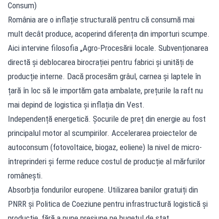
Consum)
România are o inflație structurală pentru că consumă mai
mult decât produce, acoperind diferența din importuri scumpe.
Aici intervine filosofia „Agro-Procesării locale. Subvenționarea
directă și deblocarea birocrației pentru fabrici și unități de
producție interne. Dacă procesăm grâul, carnea și laptele în
țară în loc să le importăm gata ambalate, prețurile la raft nu
mai depind de logistica și inflația din Vest.
Independență energetică. Șocurile de preț din energie au fost
principalul motor al scumpirilor. Accelerarea proiectelor de
autoconsum (fotovoltaice, biogaz, eoliene) la nivel de micro-
întreprinderi și ferme reduce costul de producție al mărfurilor
românești.
Absorbția fondurilor europene. Utilizarea banilor gratuiți din
PNRR și Politica de Coeziune pentru infrastructură logistică și
producție, fără a pune presiune pe bugetul de stat.