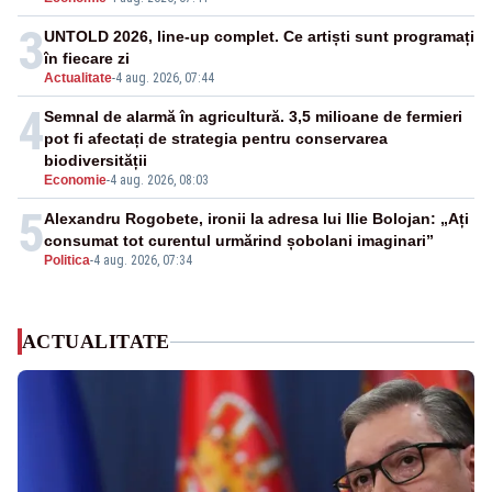
3
UNTOLD 2026, line-up complet. Ce artiști sunt programați
în fiecare zi
Actualitate
-
4 aug. 2026, 07:44
4
Semnal de alarmă în agricultură. 3,5 milioane de fermieri
pot fi afectați de strategia pentru conservarea
biodiversității
Economie
-
4 aug. 2026, 08:03
5
Alexandru Rogobete, ironii la adresa lui Ilie Bolojan: „Ați
consumat tot curentul urmărind șobolani imaginari”
Politica
-
4 aug. 2026, 07:34
ACTUALITATE