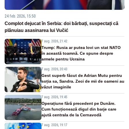
24 feb. 2026, 15:50
Complot dejucat în Serbia: doi bărbați, suspectați că
plănuiau asasinarea lui Vučić
7 aug. 2026, 21:42
Trump: Rusia ar putea lovi un stat NATO
în această toamnă. Ce spune despre
armele pentru Ucraina
7 aug. 2026, 20:43
Gest superb făcut de Adrian Mutu pentru
soția sa, Sandra. Zeci de mii de oameni au
văzut imaginile
7 aug. 2026, 19:45
Operațiune fără precedent pe Dunăre.
Cum funcționează digul din barje care
ajută centrala de la Cernavodă
7 aug. 2026, 19:17