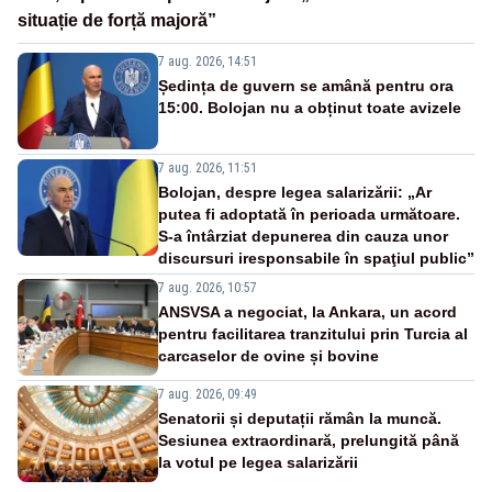
situație de forță majoră”
7 aug. 2026, 14:51
Ședința de guvern se amână pentru ora
15:00. Bolojan nu a obținut toate avizele
7 aug. 2026, 11:51
Bolojan, despre legea salarizării: „Ar
putea fi adoptată în perioada următoare.
S-a întârziat depunerea din cauza unor
discursuri iresponsabile în spaţiul public”
7 aug. 2026, 10:57
ANSVSA a negociat, la Ankara, un acord
pentru facilitarea tranzitului prin Turcia al
carcaselor de ovine și bovine
7 aug. 2026, 09:49
Senatorii și deputații rămân la muncă.
Sesiunea extraordinară, prelungită până
la votul pe legea salarizării