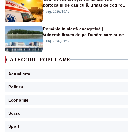
portocaliu de caniculă, urmat de cod roșu
duminică. Temperaturile urcă spre 40°C
1 aug. 2026, 10:15
România în alertă energetică |
Vulnerabilitatea de pe Dunăre care pune
în pericol Centrala Cernavodă era
1 aug. 2026, 09:32
cunoscută de pe vremea lui Ceaușescu
CATEGORII POPULARE
Actualitate
Politica
Economie
Social
Sport