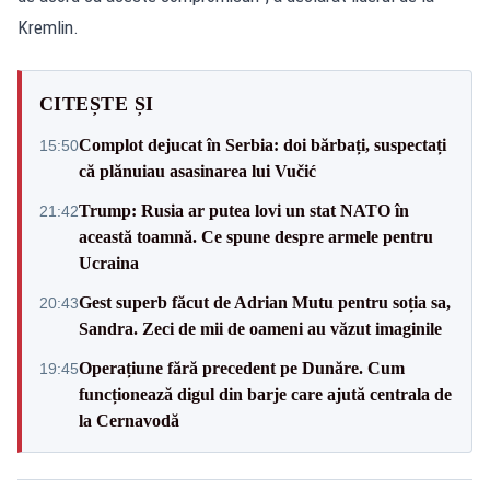
Kremlin.
CITEȘTE ȘI
Complot dejucat în Serbia: doi bărbați, suspectați
15:50
că plănuiau asasinarea lui Vučić
Trump: Rusia ar putea lovi un stat NATO în
21:42
această toamnă. Ce spune despre armele pentru
Ucraina
Gest superb făcut de Adrian Mutu pentru soția sa,
20:43
Sandra. Zeci de mii de oameni au văzut imaginile
Operațiune fără precedent pe Dunăre. Cum
19:45
funcționează digul din barje care ajută centrala de
la Cernavodă