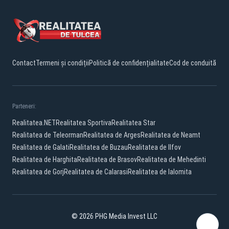
Contact
Termeni și condiții
Politică de confidențialitate
Cod de conduită
Parteneri:
Realitatea.NET
Realitatea Sportiva
Realitatea Star
Realitatea de Teleorman
Realitatea de Arges
Realitatea de Neamt
Realitatea de Galati
Realitatea de Buzau
Realitatea de Ilfov
Realitatea de Harghita
Realitatea de Brasov
Realitatea de Mehedinti
Realitatea de Gorj
Realitatea de Calarasi
Realitatea de Ialomita
© 2026 PHG Media Invest LLC
Facebook
YouTube
TikTok