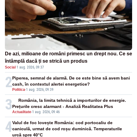
De azi, milioane de români primesc un drept nou. Ce se
întâmplă dacă ți se strică un produs
Social
·
1 aug. 2026, 09:37
2
Piperea, semnal de alarmă. De ce este bine să avem bani
cash, în contextul alertei energetice?
Politica
-
1 aug. 2026, 09:39
3
România, la limita tehnică a importurilor de energie.
Prețurile cresc alarmant - Analiză Realitatea Plus
Actualitate
-
1 aug. 2026, 09:46
4
Valul de foc lovește România: cod portocaliu de
caniculă, urmat de cod roșu duminică. Temperaturile
urcă spre 40°C