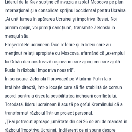
Liderul de la Kiev susține că invazia a izolat Moscova pe plan
internațional și a consolidat sprijinul occidental pentru Ucraina.
„Ai unit lumea în apărarea Ucrainei și împotriva Rusiei. Noi
primim sprijin, voi primiți sancțiuni”, transmite Zelenski în
mesajul său.
Președintele ucrainean face referire și la liderii care au
menținut relații apropiate cu Moscova, afirmând că „exemplul
lui Orbán demonstrează rușinea în care ajung cei care ajută
Rusia în războiul împotriva noastră”.
În scrisoare, Zelenski îl provoacă pe Vladimir Putin la o
întâlnire directă, într-o locație care să fie stabilită de comun
acord, pentru a discuta posibilitatea încheierii conflictului.
Totodată, liderul ucrainean îl acuză pe șeful Kremlinului că a
transformat războiul într-un proiect personal.
„Ți-ai petrecut aproape jumătate din cei 26 de ani de mandat în
războiul împotriva Ucrainei. Indiferent ce ai spune despre