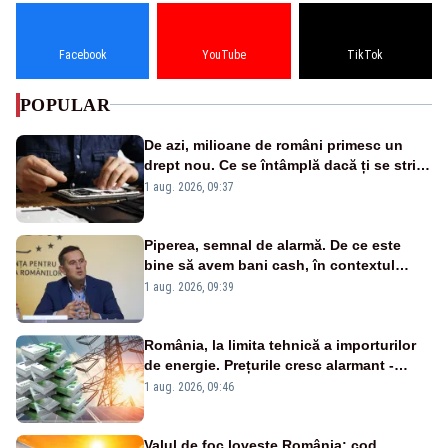
Facebook
YouTube
TikTok
POPULAR
De azi, milioane de români primesc un
drept nou. Ce se întâmplă dacă ți se strică
un produs
1 aug. 2026, 09:37
Piperea, semnal de alarmă. De ce este
bine să avem bani cash, în contextul
alertei energetice?
1 aug. 2026, 09:39
România, la limita tehnică a importurilor
de energie. Prețurile cresc alarmant -
Analiză Realitatea Plus
1 aug. 2026, 09:46
Valul de foc lovește România: cod