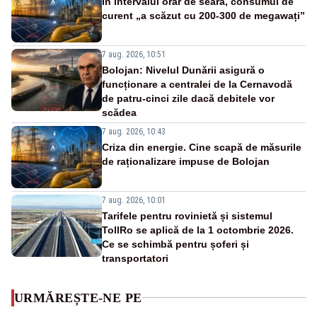
În intervalul orar de seară, consumul de
curent „a scăzut cu 200-300 de megawați”
7 aug. 2026, 10:51
Bolojan: Nivelul Dunării asigură o
funcționare a centralei de la Cernavodă
de patru-cinci zile dacă debitele vor
scădea
7 aug. 2026, 10:43
Criza din energie. Cine scapă de măsurile
de raționalizare impuse de Bolojan
7 aug. 2026, 10:01
Tarifele pentru rovinietă și sistemul
TollRo se aplică de la 1 octombrie 2026.
Ce se schimbă pentru șoferi și
transportatori
URMĂREȘTE-NE PE