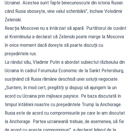
Ucrainei. Acestea sunt fapte binecunoscute din istoria Rusiei:
când Rusia obosește, vine valul schimbării”, încheie Volodimir
Zelenski.
Reacția Moscovei nu a întârziat să apară. Purtătorul de cuvânt
al Kremlinului a declarat că Zelenski poate merge la Moscova
în orice moment dacă dorește să poarte discuții cu
președintele rus.
La rândul său, Vladimir Putin a abordat subiectul războiului din
Ucraina în cadrul Forumului Economic de la Sankt Petersburg,
susținând că Rusia rămâne deschisă unei soluții negociate.
„Suntem, în mod cert, pregătiți și dispuși să ajungem la un
acord cu Ucraina prin mijloace pașnice. Pe baza discutată în
timpul întâlnirii noastre cu președintele Trump la Anchorage.
Rusia este de acord cu compromisurile pe care le-am discutat
la Anchorage. Partea ucraineană trebuie, de asemenea, să fie
de acord cu aceste compromisuri”, a declarat liderul de la