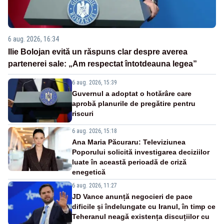
6 aug. 2026, 16:34
Ilie Bolojan evită un răspuns clar despre averea
partenerei sale: „Am respectat întotdeauna legea”
6 aug. 2026, 15:39
Guvernul a adoptat o hotărâre care
aprobă planurile de pregătire pentru
riscuri
6 aug. 2026, 15:18
Ana Maria Păcuraru: Televiziunea
Poporului solicită investigarea deciziilor
luate în această perioadă de criză
enegetică
6 aug. 2026, 11:27
JD Vance anunță negocieri de pace
dificile și îndelungate cu Iranul, în timp ce
Teheranul neagă existența discuțiilor cu