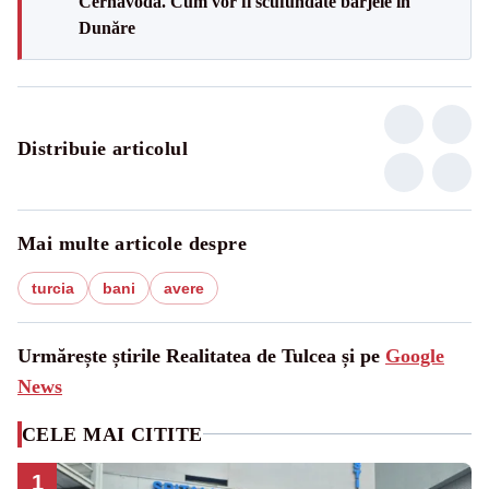
Cernavodă. Cum vor fi scufundate barjele în
Dunăre
Distribuie articolul
Mai multe articole despre
turcia
bani
avere
Urmărește știrile Realitatea de Tulcea și pe
Google
News
CELE MAI CITITE
1