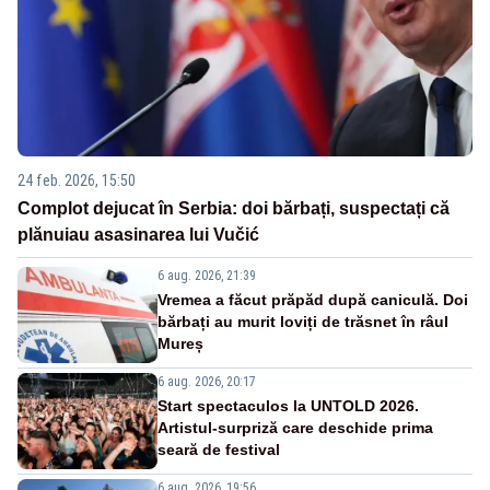
24 feb. 2026, 15:50
Complot dejucat în Serbia: doi bărbați, suspectați că
plănuiau asasinarea lui Vučić
6 aug. 2026, 21:39
Vremea a făcut prăpăd după caniculă. Doi
bărbați au murit loviți de trăsnet în râul
Mureș
6 aug. 2026, 20:17
Start spectaculos la UNTOLD 2026.
Artistul-surpriză care deschide prima
seară de festival
6 aug. 2026, 19:56