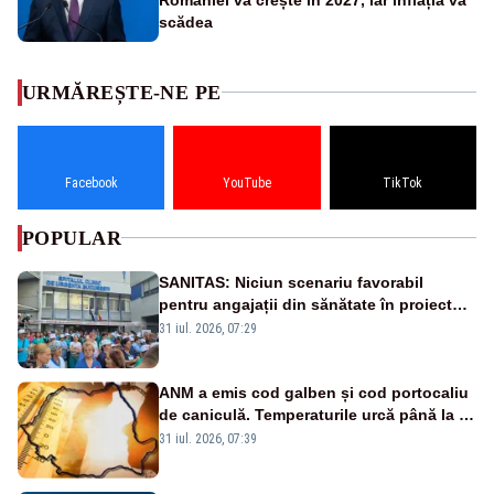
scădea
URMĂREȘTE-NE PE
Facebook
YouTube
TikTok
POPULAR
SANITAS: Niciun scenariu favorabil
pentru angajații din sănătate în proiectul
Legii salarizării
31 iul. 2026, 07:29
ANM a emis cod galben și cod portocaliu
de caniculă. Temperaturile urcă până la 38
de grade, iar nopțile devin tropicale
31 iul. 2026, 07:39