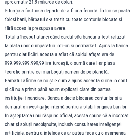
aproximativ 21,8 miliarde de dolari.
Situația a fost însă departe de a fi una fericită. În loc să poată
folosi banii, bărbatul s-a trezit cu toate conturile blocate și
fără acces la presupusa avere.
Totul a început atunci când cardul său bancar a fost refuzat
la plata unor cumpărături într-un supermarket. Ajuns la bancă
pentru clarificări, acesta a aflat că soldul afișat era de
999.999.999.999,99 lire turcești, o sumă care l-ar plasa
teoretic printre cei mai bogați oameni de pe planetă.
Bărbatul afirmă că nu știe cum a ajuns această sumă în cont
și că nu a primit până acum explicații clare din partea
instituției financiare. Banca a decis blocarea conturilor și a
demarat o investigație internă pentru a stabili originea banilor.
În așteptarea unui răspuns oficial, acesta spune că a încercat
chiar și soluții neobișnuite, inclusiv consultarea inteligenței
artificiale, pentru a înțelege ce ar putea face cu o asemenea