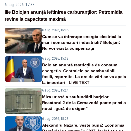
6 aug. 2026, 17:38
Ilie Bolojan anunță ieftinirea carburanților: Petromidia
revine la capacitate maximă
6 aug. 2026, 15:36
Cum se va întrerupe energia electrică la
marii consumatori industriali? Bolojan:
Nu vor exista compensații
6 aug. 2026, 15:33
Bolojan anunță restricțiile de consum
energetic. Centralele pe combustibili
fosili, repornite. La ore de vârf se va apela
la importuri - LIVE TEXT
6 aug. 2026, 15:24
Miza uriașă a scufundării barjelor.
Reactorul 2 de la Cernavodă poate primi o
nouă „gură de oxigen”
6 aug. 2026, 15:23
Alexandru Nazare, veste bună: Economia
României va crește în 2027, iar inflația va