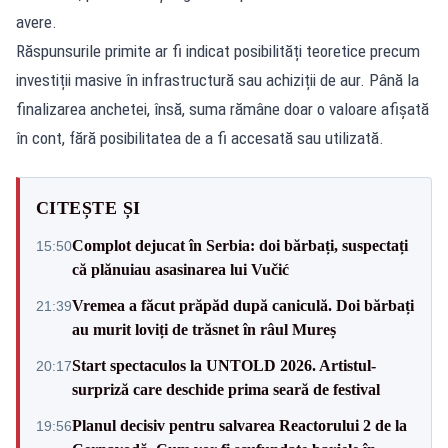
avere.
Răspunsurile primite ar fi indicat posibilități teoretice precum
investiții masive în infrastructură sau achiziții de aur. Până la
finalizarea anchetei, însă, suma rămâne doar o valoare afișată
în cont, fără posibilitatea de a fi accesată sau utilizată.
CITEȘTE ȘI
Complot dejucat în Serbia: doi bărbați, suspectați
15:50
că plănuiau asasinarea lui Vučić
Vremea a făcut prăpăd după caniculă. Doi bărbați
21:39
au murit loviți de trăsnet în râul Mureș
Start spectaculos la UNTOLD 2026. Artistul-
20:17
surpriză care deschide prima seară de festival
Planul decisiv pentru salvarea Reactorului 2 de la
19:56