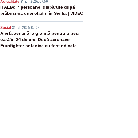
4
Actualitate
-
31 iul. 2026, 07:50
ITALIA: 7 persoane, dispărute după
prăbușirea unei clădiri în Sicilia | VIDEO
5
Social
-
31 iul. 2026, 07:24
Alertă aeriană la graniță pentru a treia
oară în 24 de ore. Două aeronave
Eurofighter britanice au fost ridicate de
la sol