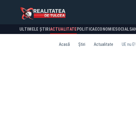
ULTIMELE ȘTIRI
ACTUALITATE
POLITICA
ECONOMIE
SOCIAL
SA
Acasă
Știri
Actualitate
UE nu E!