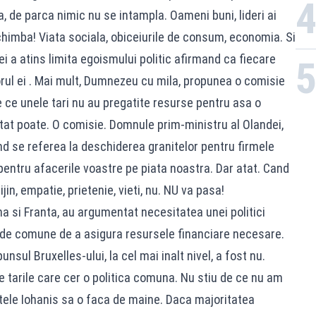
, de parca nimic nu se intampla. Oameni buni, lideri ai
schimba! Viata sociala, obiceiurile de consum, economia. Si
ei a atins limita egoismului politic afirmand ca fiecare
orul ei . Mai mult, Dumnezeu cu mila, propunea o comisie
 ce unele tari nu au pregatite resurse pentru asa o
tat poate. O comisie. Domnule prim-ministru al Olandei,
d se referea la deschiderea granitelor pentru firmele
pentru afacerile voastre pe piata noastra. Dar atat. Cand
in, empatie, prietenie, vieti, nu. NU va pasa!
na si Franta, au argumentat necesitatea unei politici
de comune de a asigura resursele financiare necesare.
nsul Bruxelles-ului, la cel mai inalt nivel, a fost nu.
e tarile care cer o politica comuna. Nu stiu de ce nu am
ntele Iohanis sa o faca de maine. Daca majoritatea