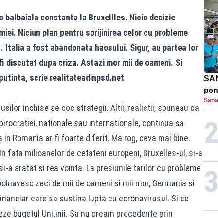
o balbaiala constanta la Bruxellles. Nicio decizie
ei. Niciun plan pentru sprijinirea celor cu probleme
. Italia a fost abandonata haosului. Sigur, au partea lor
fi discutat dupa criza. Astazi mor mii de oameni. Si
putinta, scrie
realitateadinpsd.net
SAN
pent
Sana
proi
usilor inchise se coc strategii. Altii, realistii, spuneau ca
irocratiei, nationale sau internationale, continua sa
a in Romania ar fi foarte diferit. Ma rog, ceva mai bine.
In fata milioanelor de cetateni europeni, Bruxelles-ul, si-a
-a aratat si rea vointa. La presiunile tarilor cu probleme
bolnavesc zeci de mii de oameni si mii mor, Germania si
inanciar care sa sustina lupta cu coronavirusul. Si ce
eze bugetul Uniunii. Sa nu cream precedente prin