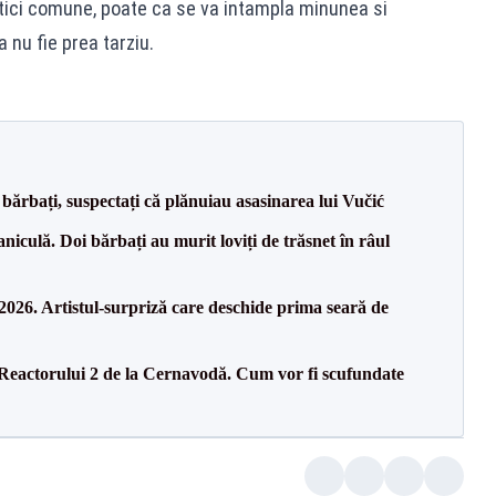
itici comune, poate ca se va intampla minunea si
 nu fie prea tarziu.
bărbați, suspectați că plănuiau asasinarea lui Vučić
culă. Doi bărbați au murit loviți de trăsnet în râul
26. Artistul-surpriză care deschide prima seară de
 Reactorului 2 de la Cernavodă. Cum vor fi scufundate