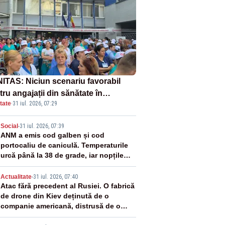
ITAS: Niciun scenariu favorabil
ru angajații din sănătate în
tate
·
31 iul. 2026, 07:29
ectul Legii salarizării
2
Social
-
31 iul. 2026, 07:39
ANM a emis cod galben și cod
portocaliu de caniculă. Temperaturile
urcă până la 38 de grade, iar nopțile
devin tropicale
3
Actualitate
-
31 iul. 2026, 07:40
Atac fără precedent al Rusiei. O fabrică
de drone din Kiev deținută de o
companie americană, distrusă de o
rachetă rusească