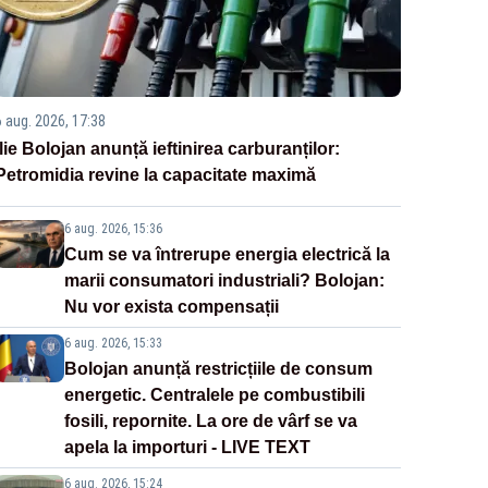
6 aug. 2026, 17:38
Ilie Bolojan anunță ieftinirea carburanților:
Petromidia revine la capacitate maximă
6 aug. 2026, 15:36
Cum se va întrerupe energia electrică la
marii consumatori industriali? Bolojan:
Nu vor exista compensații
6 aug. 2026, 15:33
Bolojan anunță restricțiile de consum
energetic. Centralele pe combustibili
fosili, repornite. La ore de vârf se va
apela la importuri - LIVE TEXT
6 aug. 2026, 15:24