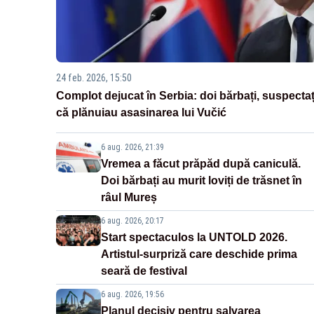
24 feb. 2026, 15:50
Complot dejucat în Serbia: doi bărbați, suspectaț
că plănuiau asasinarea lui Vučić
6 aug. 2026, 21:39
Vremea a făcut prăpăd după caniculă.
Doi bărbați au murit loviți de trăsnet în
râul Mureș
6 aug. 2026, 20:17
Start spectaculos la UNTOLD 2026.
Artistul-surpriză care deschide prima
seară de festival
6 aug. 2026, 19:56
Planul decisiv pentru salvarea