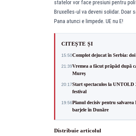
statelor vor face presiuni pentru pol
Bruxelles-ul va deveni solidar. Doar sa
Pana atunci e limpede. UE nu E!
CITEȘTE ȘI
Complot dejucat în Serbia: doi 
15:50
Vremea a făcut prăpăd după cani
21:39
Mureș
Start spectaculos la UNTOLD 20
20:17
festival
Planul decisiv pentru salvarea
19:56
barjele în Dunăre
Distribuie articolul