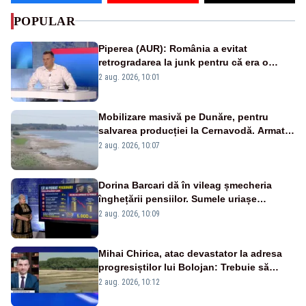
POPULAR
Piperea (AUR): România a evitat
retrogradarea la junk pentru că era o
catastrofă pentru bănci și fondurile de
2 aug. 2026, 10:01
pensii
Mobilizare masivă pe Dunăre, pentru
salvarea producției la Cernavodă. Armata
va detona o stâncă și va devia apa
2 aug. 2026, 10:07
fluviului - IMAGINI AERIENE
Dorina Barcari dă în vileag șmecheria
înghețării pensiilor. Sumele uriașe
pierdute de fiecare român
2 aug. 2026, 10:09
Mihai Chirica, atac devastator la adresa
progresiștilor lui Bolojan: Trebuie să
protejăm și natura, dar nu șținem omaneii
2 aug. 2026, 10:12
în stare permanentă de alertă