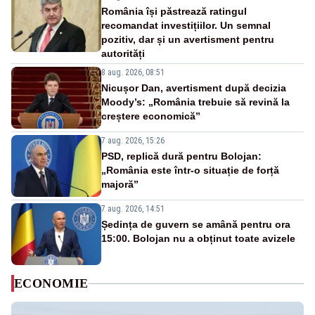
România își păstrează ratingul
recomandat investițiilor. Un semnal
pozitiv, dar și un avertisment pentru
autorități
8 aug. 2026, 08:51
Nicușor Dan, avertisment după decizia
Moody’s: „România trebuie să revină la
creștere economică”
7 aug. 2026, 15:26
PSD, replică dură pentru Bolojan:
„România este într-o situație de forță
majoră”
7 aug. 2026, 14:51
Ședința de guvern se amână pentru ora
15:00. Bolojan nu a obținut toate avizele
ECONOMIE