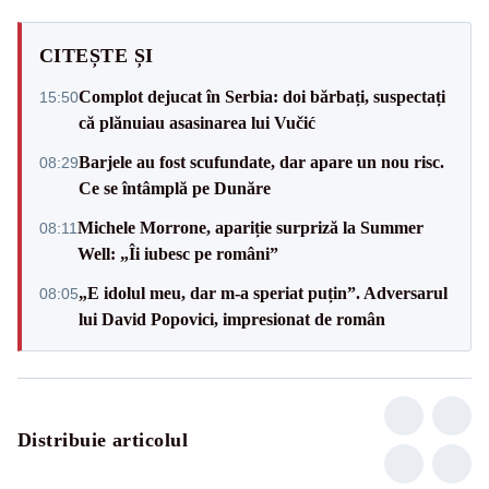
CITEȘTE ȘI
Complot dejucat în Serbia: doi bărbați, suspectați
15:50
că plănuiau asasinarea lui Vučić
Barjele au fost scufundate, dar apare un nou risc.
08:29
Ce se întâmplă pe Dunăre
Michele Morrone, apariție surpriză la Summer
08:11
Well: „Îi iubesc pe români”
„E idolul meu, dar m-a speriat puțin”. Adversarul
08:05
lui David Popovici, impresionat de român
Distribuie articolul