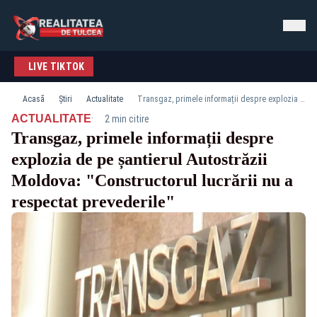
LIVE TIKTOK
Acasă
Știri
Actualitate
Transgaz, primele informații despre explozia de pe șantierul Autostrăzii Moldova: "Constructorul lucrării nu a respectat prevederile"
·
ACTUALITATE
2 min citire
Transgaz, primele informații despre
explozia de pe șantierul Autostrăzii
Moldova: "Constructorul lucrării nu a
respectat prevederile"