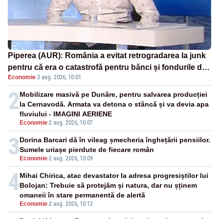
Piperea (AUR): România a evitat retrogradarea la junk
pentru că era o catastrofă pentru bănci și fondurile de
Economie
·
2 aug. 2026, 10:01
pensii
2
Mobilizare masivă pe Dunăre, pentru salvarea producției
la Cernavodă. Armata va detona o stâncă și va devia apa
fluviului - IMAGINI AERIENE
Economie
-
2 aug. 2026, 10:07
3
Dorina Barcari dă în vileag șmecheria înghețării pensiilor.
Sumele uriașe pierdute de fiecare român
Economie
-
2 aug. 2026, 10:09
4
Mihai Chirica, atac devastator la adresa progresiștilor lui
Bolojan: Trebuie să protejăm și natura, dar nu șținem
omaneii în stare permanentă de alertă
Economie
-
2 aug. 2026, 10:12