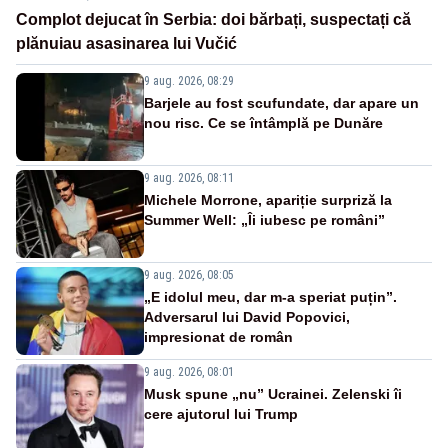
Complot dejucat în Serbia: doi bărbați, suspectați că
plănuiau asasinarea lui Vučić
9 aug. 2026, 08:29
Barjele au fost scufundate, dar apare un
nou risc. Ce se întâmplă pe Dunăre
9 aug. 2026, 08:11
Michele Morrone, apariție surpriză la
Summer Well: „Îi iubesc pe români”
9 aug. 2026, 08:05
„E idolul meu, dar m-a speriat puțin”.
Adversarul lui David Popovici,
impresionat de român
9 aug. 2026, 08:01
Musk spune „nu” Ucrainei. Zelenski îi
cere ajutorul lui Trump