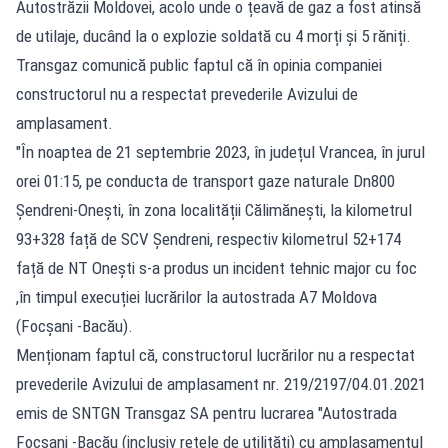
Autostrăzii Moldovei, acolo unde o țeavă de gaz a fost atinsă
de utilaje, ducând la o explozie soldată cu 4 morți și 5 răniți.
Transgaz comunică public faptul că în opinia companiei
constructorul nu a respectat prevederile Avizului de
amplasament.
"În noaptea de 21 septembrie 2023, în județul Vrancea, în jurul
orei 01:15, pe conducta de transport gaze naturale Dn800
Șendreni-Onești, în zona localității Călimănești, la kilometrul
93+328 față de SCV Șendreni, respectiv kilometrul 52+174
față de NT Onești s-a produs un incident tehnic major cu foc
,în timpul execuției lucrărilor la autostrada A7 Moldova
(Focșani -Bacău).
Menționam faptul că, constructorul lucrărilor nu a respectat
prevederile Avizului de amplasament nr. 219/2197/04.01.2021
emis de SNTGN Transgaz SA pentru lucrarea "Autostrada
Focșani -Bacău (inclusiv rețele de utilități) cu amplasamentul