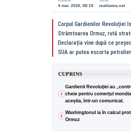
Publicat
Sursă
4 mar. 2026, 08:19
realitatea.net
Corpul Gardienilor Revoluției 
Strâmtoarea Ormuz, rută strate
Declarația vine după ce preșe
SUA ar putea escorta petrolie
CUPRINS
Gardienii Revoluţiei au „contr
cheie pentru comerţul mondial 
1
aceștia, într-un comunicat.
Washingtonul ia în calcul prot
2
Ormuz