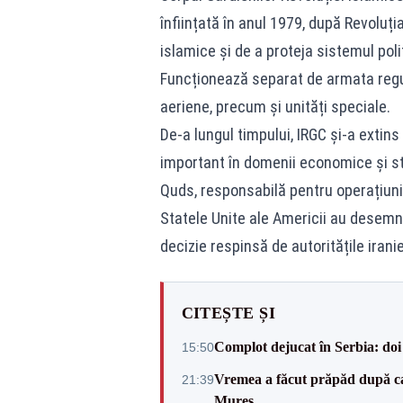
înființată în anul 1979, după Revoluți
islamice și de a proteja sistemul politi
Funcționează separat de armata regulat
aeriene, precum și unități speciale.
De-a lungul timpului, IRGC și-a extins
important în domenii economice și s
Quds, responsabilă pentru operațiuni
Statele Unite ale Americii au desemna
decizie respinsă de autoritățile irani
CITEȘTE ȘI
Complot dejucat în Serbia: doi 
15:50
Vremea a făcut prăpăd după cani
21:39
Mureș