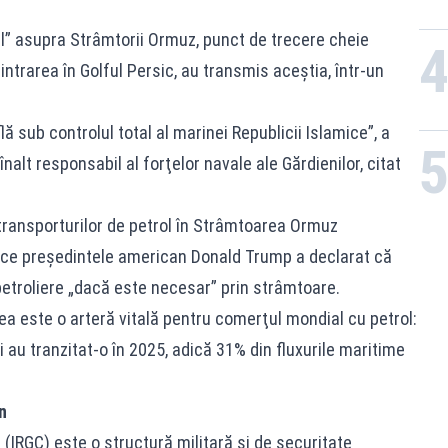
tal” asupra Strâmtorii Ormuz, punct de trecere cheie
ntrarea în Golful Persic, au transmis aceștia, într-un
 sub controlul total al marinei Republicii Islamice”, a
t responsabil al forţelor navale ale Gărdienilor, citat
 transporturilor de petrol în Strâmtoarea Ormuz
ă ce preşedintele american Donald Trump a declarat că
etroliere „dacă este necesar” prin strâmtoare.
ea este o arteră vitală pentru comerţul mondial cu petrol:
i au tranzitat-o în 2025, adică 31% din fluxurile maritime
n
 (IRGC) este o structură militară și de securitate