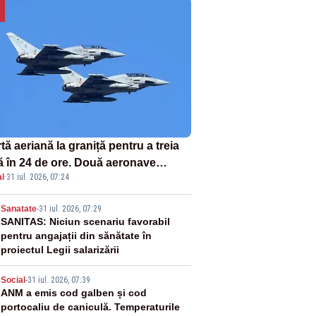
tă aeriană la graniță pentru a treia
ă în 24 de ore. Două aeronave
l
·
31 iul. 2026, 07:24
fighter britanice au fost ridicate de
ol
2
Sanatate
-
31 iul. 2026, 07:29
SANITAS: Niciun scenariu favorabil
pentru angajații din sănătate în
proiectul Legii salarizării
3
Social
-
31 iul. 2026, 07:39
ANM a emis cod galben și cod
portocaliu de caniculă. Temperaturile