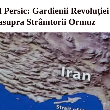
l Persic: Gardienii Revoluţie
” asupra Strâmtorii Ormuz