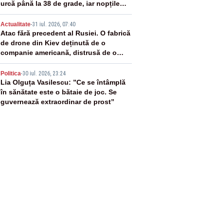
urcă până la 38 de grade, iar nopțile
devin tropicale
4
Actualitate
-
31 iul. 2026, 07:40
Atac fără precedent al Rusiei. O fabrică
de drone din Kiev deținută de o
companie americană, distrusă de o
rachetă rusească
5
Politica
-
30 iul. 2026, 23:24
Lia Olguța Vasilescu: ”Ce se întâmplă
în sănătate este o bătaie de joc. Se
guvernează extraordinar de prost”