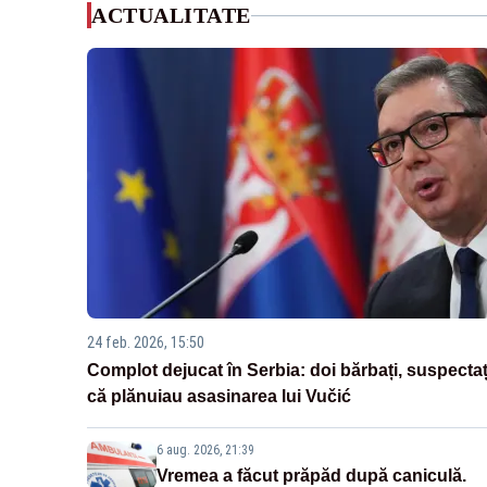
ACTUALITATE
24 feb. 2026, 15:50
Complot dejucat în Serbia: doi bărbați, suspectaț
că plănuiau asasinarea lui Vučić
6 aug. 2026, 21:39
Vremea a făcut prăpăd după caniculă.