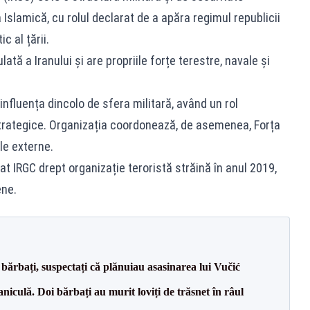
a Islamică, cu rolul declarat de a apăra regimul republicii
c al țării.
ă a Iranului și are propriile forțe terestre, navale și
 influența dincolo de sfera militară, având un rol
trategice. Organizația coordonează, de asemenea, Forța
le externe.
t IRGC drept organizație teroristă străină în anul 2019,
ene.
bărbați, suspectați că plănuiau asasinarea lui Vučić
culă. Doi bărbați au murit loviți de trăsnet în râul