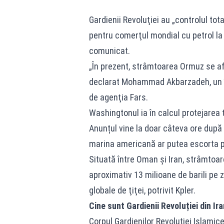
Gardienii Revoluţiei au „controlul to
pentru comerţul mondial cu petrol la i
comunicat.
„În prezent, strâmtoarea Ormuz se află
declarat Mohammad Akbarzadeh, un înal
de agenţia Fars.
Washingtonul ia în calcul protejarea
Anunțul vine la doar câteva ore dup
marina americană ar putea escorta p
Situată între Oman şi Iran, strâmtoar
aproximativ 13 milioane de barili pe z
globale de ţiţei, potrivit Kpler.
Cine sunt Gardienii Revoluției din Ira
Corpul Gardienilor Revoluției Islamice