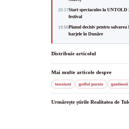
Start spectaculos la UNTOLD 20
20:17
festival
Planul decisiv pentru salvarea
19:56
barjele în Dunăre
Distribuie articolul
Mai multe articole despre
tensiuni
golful persic
gardienii
Urmărește știrile Realitatea de Tul