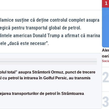
1
Islamice susține că deține controlul complet asupra
gică pentru transportul global de petrol.
dintele american Donald Trump a afirmat că marina
rele „dacă este necesar”.
Aler
oar
Socia
Euro
la s
olul total” asupra Strâmtorii Ormuz, punct de trecere
cu petrol la intrarea în Golful Persic, au transmis
ejarea transporturilor de petrol în Strâmtoarea