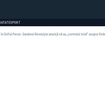
NATATE
SPORT
 în Golful Persic: Gardienii Revoluţiei anunţă că au „controlul total” asupra Str