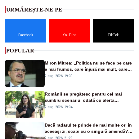
URMĂREȘTE-NE PE
Facebook
YouTube
TikTok
POPULAR
Miron Mitrea: „Politica nu se face pe care
e mai frumos, care înjură mai mult, care
țipă mai tare, ci pe proiecte”
2 aug. 2026, 19:33
Românii se pregătesc pentru cel mai
sumbru scenariu, odată cu alerta
energetică
2 aug. 2026, 19:34
Dacă radarul te prinde de mai multe ori în
aceeași zi, scapi cu o singură amendă?
Ce spune legea
2 aug. 2026, 21:29