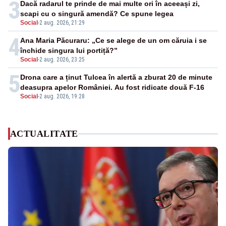
3
Dacă radarul te prinde de mai multe ori în aceeași zi,
scapi cu o singură amendă? Ce spune legea
Social
-
2 aug. 2026, 21:29
4
Ana Maria Păcuraru: „Ce se alege de un om căruia i se
închide singura lui portiță?”
Social
-
2 aug. 2026, 23:25
5
Drona care a ținut Tulcea în alertă a zburat 20 de minute
deasupra apelor României. Au fost ridicate două F-16
Social
-
2 aug. 2026, 19:28
ACTUALITATE