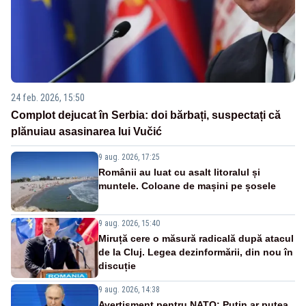
24 feb. 2026, 15:50
Complot dejucat în Serbia: doi bărbați, suspectați că
plănuiau asasinarea lui Vučić
9 aug. 2026, 17:25
Românii au luat cu asalt litoralul și
muntele. Coloane de mașini pe șosele
9 aug. 2026, 15:40
Miruță cere o măsură radicală după atacul
de la Cluj. Legea dezinformării, din nou în
discuție
9 aug. 2026, 14:38
Avertisment pentru NATO: Putin ar putea