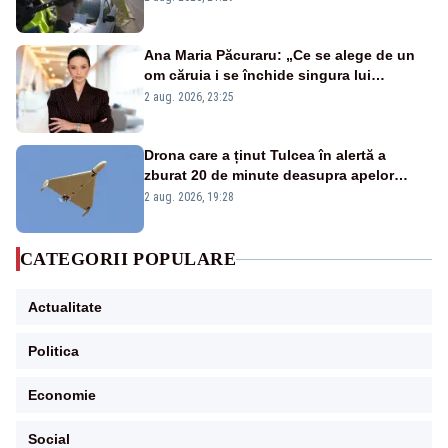
Ana Maria Păcuraru: „Ce se alege de un
om căruia i se închide singura lui
portiță?”
2 aug. 2026, 23:25
Drona care a ținut Tulcea în alertă a
zburat 20 de minute deasupra apelor
României. Au fost ridicate două F-16
2 aug. 2026, 19:28
CATEGORII POPULARE
Actualitate
Politica
Economie
Social