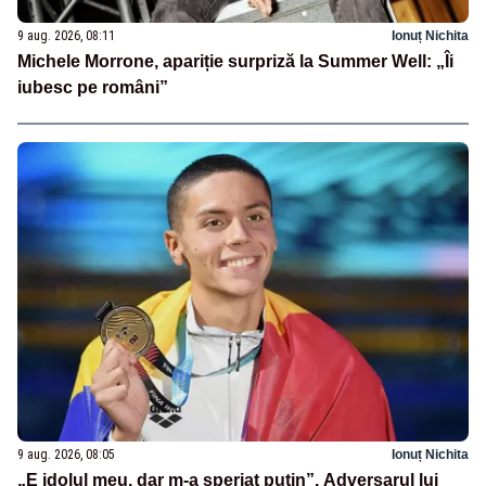
9 aug. 2026, 08:11
Ionuț Nichita
Michele Morrone, apariție surpriză la Summer Well: „Îi
iubesc pe români”
9 aug. 2026, 08:05
Ionuț Nichita
„E idolul meu, dar m-a speriat puțin”. Adversarul lui