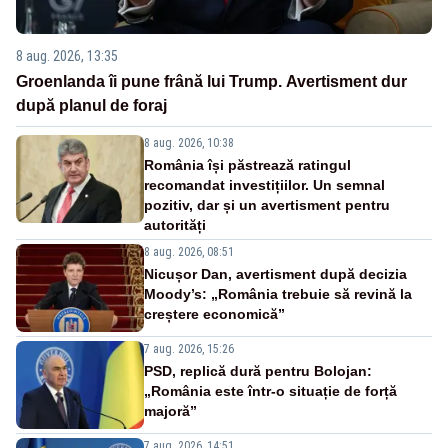
8 aug. 2026, 13:35
Groenlanda îi pune frână lui Trump. Avertisment dur
după planul de foraj
8 aug. 2026, 10:38
România își păstrează ratingul
recomandat investițiilor. Un semnal
pozitiv, dar și un avertisment pentru
autorități
8 aug. 2026, 08:51
Nicușor Dan, avertisment după decizia
Moody’s: „România trebuie să revină la
creștere economică”
7 aug. 2026, 15:26
PSD, replică dură pentru Bolojan:
„România este într-o situație de forță
majoră”
7 aug. 2026, 14:51