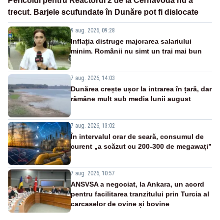
Pericolul pentru Reactorul 2 de la Cernavodă nu a
trecut. Barjele scufundate în Dunăre pot fi dislocate
9 aug. 2026, 09:28
Inflația distruge majorarea salariului
minim. Românii nu simt un trai mai bun
7 aug. 2026, 14:03
Dunărea crește ușor la intrarea în țară, dar
rămâne mult sub media lunii august
7 aug. 2026, 13:02
În intervalul orar de seară, consumul de
curent „a scăzut cu 200-300 de megawați”
7 aug. 2026, 10:57
ANSVSA a negociat, la Ankara, un acord
pentru facilitarea tranzitului prin Turcia al
carcaselor de ovine și bovine