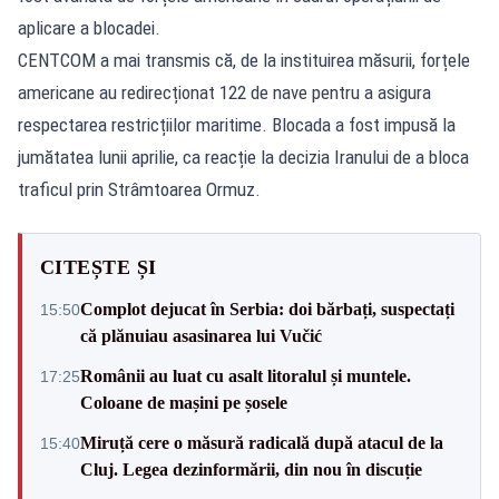
aplicare a blocadei.
CENTCOM a mai transmis că, de la instituirea măsurii, forțele
americane au redirecționat 122 de nave pentru a asigura
respectarea restricțiilor maritime. Blocada a fost impusă la
jumătatea lunii aprilie, ca reacție la decizia Iranului de a bloca
traficul prin Strâmtoarea Ormuz.
CITEȘTE ȘI
Complot dejucat în Serbia: doi bărbați, suspectați
15:50
că plănuiau asasinarea lui Vučić
Românii au luat cu asalt litoralul și muntele.
17:25
Coloane de mașini pe șosele
Miruță cere o măsură radicală după atacul de la
15:40
Cluj. Legea dezinformării, din nou în discuție