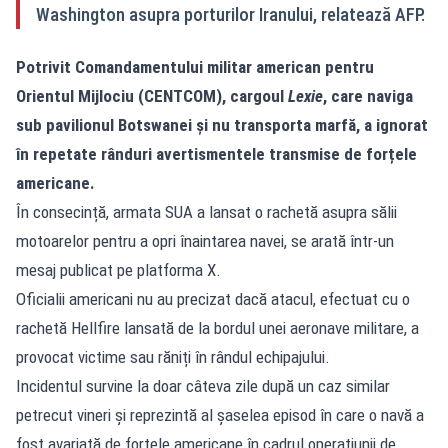
Washington asupra porturilor Iranului, relatează AFP.
Potrivit Comandamentului militar american pentru
Orientul Mijlociu (CENTCOM), cargoul
Lexie
, care naviga
sub pavilionul Botswanei și nu transporta marfă, a ignorat
în repetate rânduri avertismentele transmise de forțele
americane.
În consecință, armata SUA a lansat o rachetă asupra sălii
motoarelor pentru a opri înaintarea navei, se arată într-un
mesaj publicat pe platforma X.
Oficialii americani nu au precizat dacă atacul, efectuat cu o
rachetă Hellfire lansată de la bordul unei aeronave militare, a
provocat victime sau răniți în rândul echipajului.
Incidentul survine la doar câteva zile după un caz similar
petrecut vineri și reprezintă al șaselea episod în care o navă a
fost avariată de forțele americane în cadrul operațiunii de