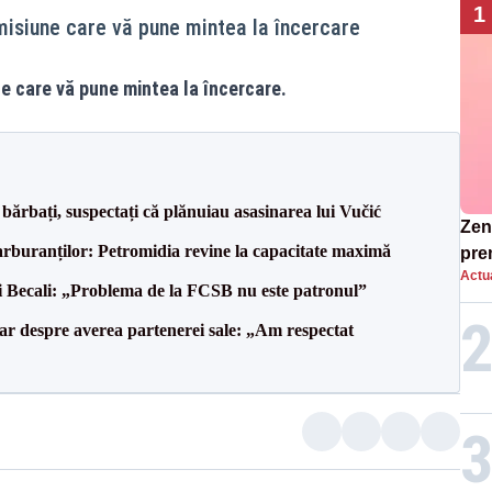
1
emisiune care vă pune mintea la încercare
ne care vă pune mintea la încercare.
bărbați, suspectați că plănuiau asasinarea lui Vučić
Zend
carburanților: Petromidia revine la capacitate maximă
pre
Actua
ins
gi Becali: „Problema de la FCSB nu este patronul”
sen
lar despre averea partenerei sale: „Am respectat