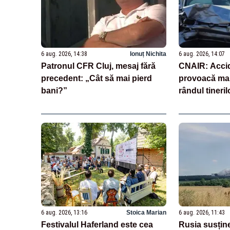
6 aug. 2026, 14:38
Ionuț Nichita
6 aug. 2026, 14:07
Patronul CFR Cluj, mesaj fără
CNAIR: Accid
precedent: „Cât să mai pierd
provoacă mai
bani?”
rândul tineril
tuberculoza ș
6 aug. 2026, 13:16
Stoica Marian
6 aug. 2026, 11:43
Festivalul Haferland este cea
Rusia susțin