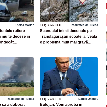
Stoica Marian
6 aug. 2026, 13:48
Realitatea de Tulcea
entele rutiere
Scandalul inimii desenate pe
 multe decese în
Transfăgărășan scoate la iveală
or decât
o problemă mult mai gravă.
i drogurile
Ghizii montani: „Nu este un caz
izolat”
Realitatea de Tulcea
6 aug. 2026, 11:18
Daniel Onescu
e că a doborât
Bolojan: Vom aproba în