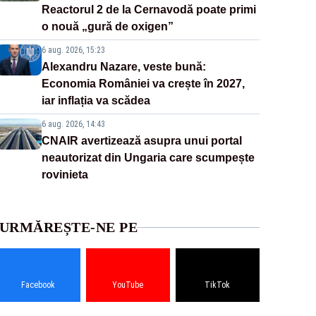
Reactorul 2 de la Cernavodă poate primi
o nouă „gură de oxigen”
6 aug. 2026, 15:23
Alexandru Nazare, veste bună:
Economia României va crește în 2027,
iar inflația va scădea
6 aug. 2026, 14:43
CNAIR avertizează asupra unui portal
neautorizat din Ungaria care scumpește
rovinieta
URMĂREȘTE-NE PE
Facebook
YouTube
TikTok