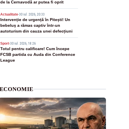
de la Cernavodă ar putea fi oprit
4
Actualitate
-
30 iul. 2026, 20:33
Intervenție de urgență în Pitești! Un
bebeluș a rămas captiv într-un
autoturism din cauza unei defecțiuni
5
Sport
-
30 iul. 2026, 18:26
Totul pentru calificare! Cum începe
FCSB partida cu Auda din Conference
League
ECONOMIE