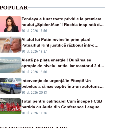
POPULAR
Zendaya a furat toate privirile la premiera
noului „Spider-Man”! Rochia inspirată de
pânza de păianjen a făcut senzație
30 iul. 2026, 18:56
Aliatul lui Putin revine în prim-plan!
Patriarhul Kiril justifică războiul într-o
nouă carte
30 iul. 2026, 19:27
Alertă pe piața energiei! Dunărea se
apropie de nivelul critic, iar reactorul 2 de
la Cernavodă ar putea fi oprit
30 iul. 2026, 19:56
Intervenție de urgență în Pitești! Un
bebeluș a rămas captiv într-un autoturism
din cauza unei defecțiuni
30 iul. 2026, 20:33
Totul pentru calificare! Cum începe FCSB
partida cu Auda din Conference League
30 iul. 2026, 18:26