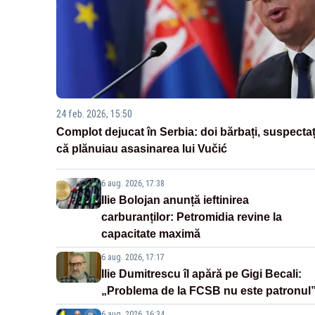
24 feb. 2026, 15:50
Complot dejucat în Serbia: doi bărbați, suspectaț
că plănuiau asasinarea lui Vučić
6 aug. 2026, 17:38
Ilie Bolojan anunță ieftinirea
carburanților: Petromidia revine la
capacitate maximă
6 aug. 2026, 17:17
Ilie Dumitrescu îl apără pe Gigi Becali:
„Problema de la FCSB nu este patronul
6 aug. 2026, 16:34