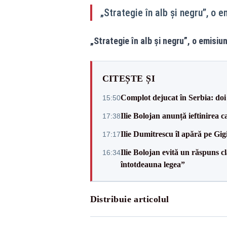
„Strategie în alb și negru”, o 
„Strategie în alb și negru”, o emisiu
CITEȘTE ȘI
Complot dejucat în Serbia: doi 
15:50
Ilie Bolojan anunță ieftinirea 
17:38
Ilie Dumitrescu îl apără pe Gi
17:17
Ilie Bolojan evită un răspuns c
16:34
întotdeauna legea”
Distribuie articolul