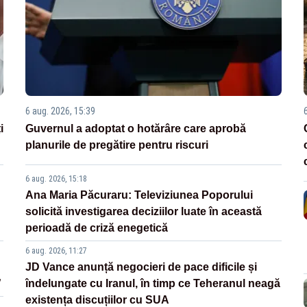
6 aug. 2026, 15:39
i
Guvernul a adoptat o hotărâre care aprobă
planurile de pregătire pentru riscuri
6 aug. 2026, 15:18
Ana Maria Păcuraru: Televiziunea Poporului
solicită investigarea deciziilor luate în această
perioadă de criză enegetică
6 aug. 2026, 11:27
JD Vance anunță negocieri de pace dificile și
”
îndelungate cu Iranul, în timp ce Teheranul neagă
existența discuțiilor cu SUA