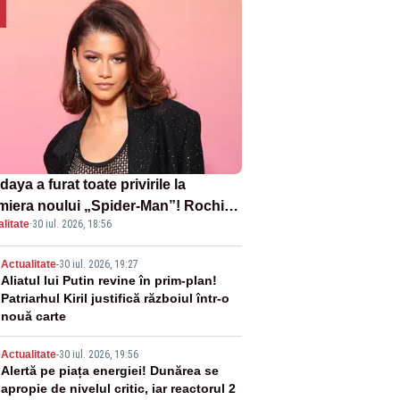
aya a furat toate privirile la
miera noului „Spider-Man”! Rochia
litate
·
30 iul. 2026, 18:56
pirată de pânza de păianjen a făcut
zație
2
Actualitate
-
30 iul. 2026, 19:27
Aliatul lui Putin revine în prim-plan!
Patriarhul Kiril justifică războiul într-o
nouă carte
3
Actualitate
-
30 iul. 2026, 19:56
Alertă pe piața energiei! Dunărea se
apropie de nivelul critic, iar reactorul 2