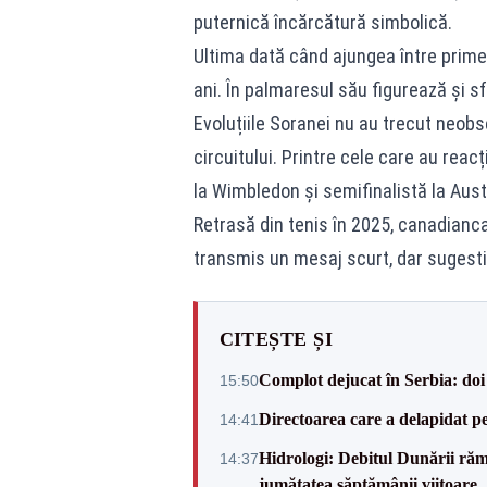
puternică încărcătură simbolică.
Ultima dată când ajungea între prime
ani. În palmaresul său figurează și sf
Evoluțiile Soranei nu au trecut neobse
circuitului. Printre cele care au rea
la Wimbledon și semifinalistă la Aust
Retrasă din tenis în 2025, canadianca
transmis un mesaj scurt, dar sugestiv
CITEȘTE ȘI
Complot dejucat în Serbia: doi 
15:50
Directoarea care a delapidat pes
14:41
Hidrologi: Debitul Dunării rămâ
14:37
jumătatea săptămânii viitoare