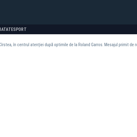
NATATE
SPORT
îrstea, în centrul atenției după optimile de la Roland Garros. Mesajul primit de r