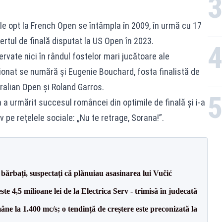
le opt la French Open se întâmpla în 2009, în urmă cu 17
ertul de finală disputat la US Open în 2023.
rvate nici în rândul fostelor mari jucătoare ale
cționat se numără și Eugenie Bouchard, fosta finalistă de
ralian Open și Roland Garros.
 a urmărit succesul româncei din optimile de finală și i-a
 pe rețelele sociale: „Nu te retrage, Sorana!”.
bărbați, suspectați că plănuiau asasinarea lui Vučić
te 4,5 milioane lei de la Electrica Serv - trimisă în judecată
ne la 1.400 mc/s; o tendință de creștere este preconizată la