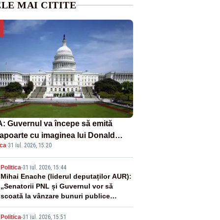
LE MAI CITITE
: Guvernul va începe să emită
apoarte cu imaginea lui Donald
ica
·
31 iul. 2026, 15:20
mp începând cu 8 august
2
Politica
-
31 iul. 2026, 15:44
Mihai Enache (liderul deputaților AUR):
„Senatorii PNL și Guvernul vor să
scoată la vânzare bunuri publice
pentru a stinge datoriile pentru
vaccinurile Pfizer!”
Politica
-
31 iul. 2026, 15:51