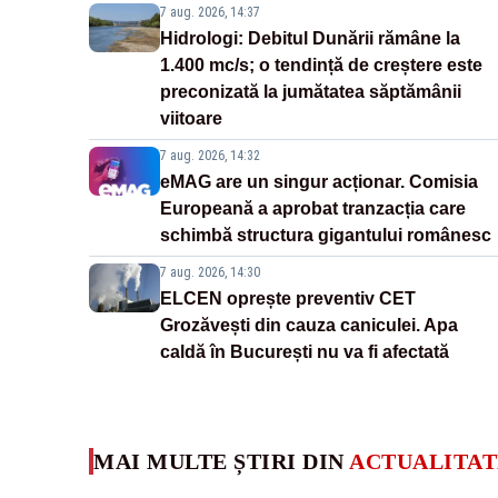
7 aug. 2026, 14:37
Hidrologi: Debitul Dunării rămâne la
1.400 mc/s; o tendință de creștere este
preconizată la jumătatea săptămânii
viitoare
7 aug. 2026, 14:32
eMAG are un singur acționar. Comisia
Europeană a aprobat tranzacția care
schimbă structura gigantului românesc
7 aug. 2026, 14:30
ELCEN oprește preventiv CET
Grozăvești din cauza caniculei. Apa
caldă în București nu va fi afectată
MAI MULTE ȘTIRI DIN
ACTUALITAT