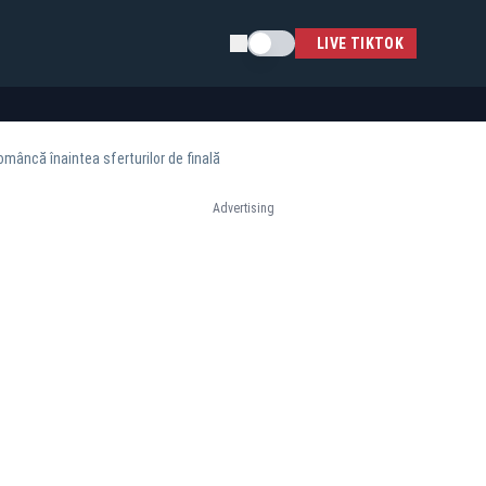
Schimba tema
LIVE TIKTOK
omâncă înaintea sferturilor de finală
Advertising