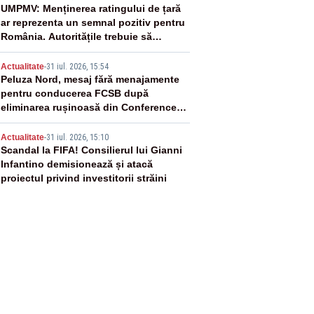
3
UMPMV: Menținerea ratingului de țară
ar reprezenta un semnal pozitiv pentru
România. Autoritățile trebuie să
continue consolidarea stabilității
4
economice și financiare
Actualitate
-
31 iul. 2026, 15:54
Peluza Nord, mesaj fără menajamente
pentru conducerea FCSB după
eliminarea rușinoasă din Conference
League
5
Actualitate
-
31 iul. 2026, 15:10
Scandal la FIFA! Consilierul lui Gianni
Infantino demisionează și atacă
proiectul privind investitorii străini