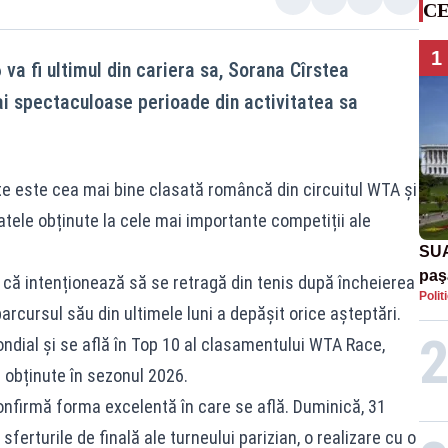
CE
1
va fi ultimul din cariera sa, Sorana Cîrstea
i spectaculoase perioade din activitatea sa
te este cea mai bine clasată româncă din circuitul WTA și
tele obținute la cele mai importante competiții ale
SUA
paş
it că intenționează să se retragă din tenis după încheierea
Polit
Tru
arcursul său din ultimele luni a depășit orice așteptări.
dial și se află în Top 10 al clasamentului WTA Race,
 obținute în sezonul 2026.
nfirmă forma excelentă în care se află. Duminică, 31
sferturile de finală ale turneului parizian, o realizare cu o