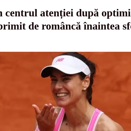
n centrul atenției după optimi
rimit de româncă înaintea sf