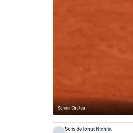
Sorana Cîrstea
Scris de
Ionuț Nichita