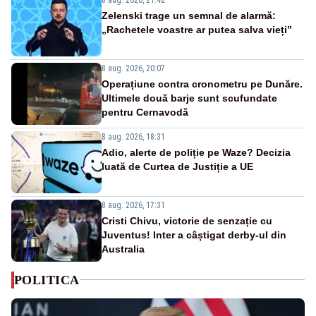
Zelenski trage un semnal de alarmă:
„Rachetele voastre ar putea salva vieți”
8 aug. 2026, 20:07
Operațiune contra cronometru pe Dunăre.
Ultimele două barje sunt scufundate
pentru Cernavodă
8 aug. 2026, 18:31
Adio, alerte de poliție pe Waze? Decizia
luată de Curtea de Justiție a UE
8 aug. 2026, 17:31
Cristi Chivu, victorie de senzație cu
Juventus! Inter a câștigat derby-ul din
Australia
POLITICA