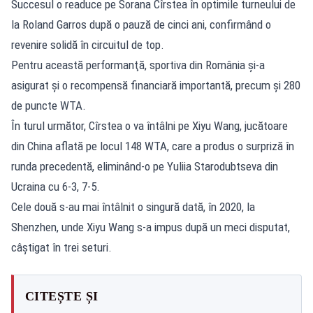
Succesul o readuce pe Sorana Cîrstea în optimile turneului de
la Roland Garros după o pauză de cinci ani, confirmând o
revenire solidă în circuitul de top.
Pentru această performanţă, sportiva din România şi-a
asigurat şi o recompensă financiară importantă, precum şi 280
de puncte WTA.
În turul următor, Cîrstea o va întâlni pe Xiyu Wang, jucătoare
din China aflată pe locul 148 WTA, care a produs o surpriză în
runda precedentă, eliminând-o pe Yuliia Starodubtseva din
Ucraina cu 6-3, 7-5.
Cele două s-au mai întâlnit o singură dată, în 2020, la
Shenzhen, unde Xiyu Wang s-a impus după un meci disputat,
câştigat în trei seturi.
CITEȘTE ȘI