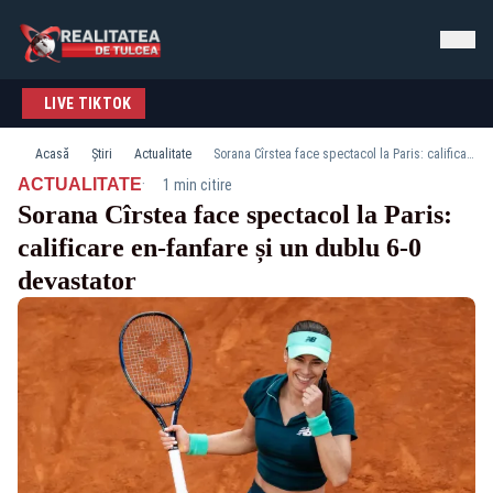
LIVE TIKTOK
Acasă
Știri
Actualitate
Sorana Cîrstea face spectacol la Paris: calificare en-fanfare și un dublu 6-0 devastator
·
ACTUALITATE
1 min citire
Sorana Cîrstea face spectacol la Paris:
calificare en-fanfare și un dublu 6-0
devastator