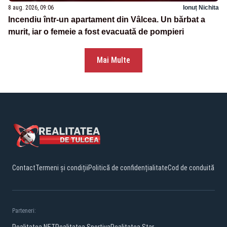
8 aug. 2026, 09:06
Ionuț Nichita
Incendiu într-un apartament din Vâlcea. Un bărbat a
murit, iar o femeie a fost evacuată de pompieri
Mai Multe
Contact
Termeni și condiții
Politică de confidențialitate
Cod de conduită
Parteneri:
Realitatea.NET
Realitatea Sportiva
Realitatea Star