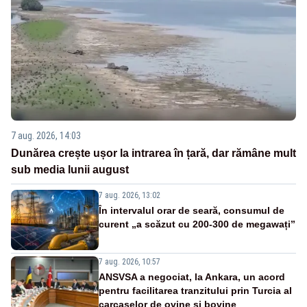
7 aug. 2026, 14:03
Dunărea crește ușor la intrarea în țară, dar rămâne mult
sub media lunii august
7 aug. 2026, 13:02
În intervalul orar de seară, consumul de
curent „a scăzut cu 200-300 de megawați”
7 aug. 2026, 10:57
ANSVSA a negociat, la Ankara, un acord
pentru facilitarea tranzitului prin Turcia al
carcaselor de ovine și bovine