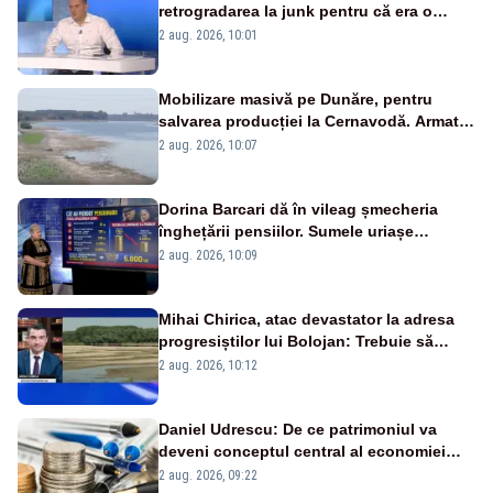
retrogradarea la junk pentru că era o
catastrofă pentru bănci și fondurile de
2 aug. 2026, 10:01
pensii
Mobilizare masivă pe Dunăre, pentru
salvarea producției la Cernavodă. Armata
va detona o stâncă și va devia apa
2 aug. 2026, 10:07
fluviului - IMAGINI AERIENE
Dorina Barcari dă în vileag șmecheria
înghețării pensiilor. Sumele uriașe
pierdute de fiecare român
2 aug. 2026, 10:09
Mihai Chirica, atac devastator la adresa
progresiștilor lui Bolojan: Trebuie să
protejăm și natura, dar nu șținem omaneii
2 aug. 2026, 10:12
în stare permanentă de alertă
Daniel Udrescu: De ce patrimoniul va
deveni conceptul central al economiei
viitoare?
2 aug. 2026, 09:22