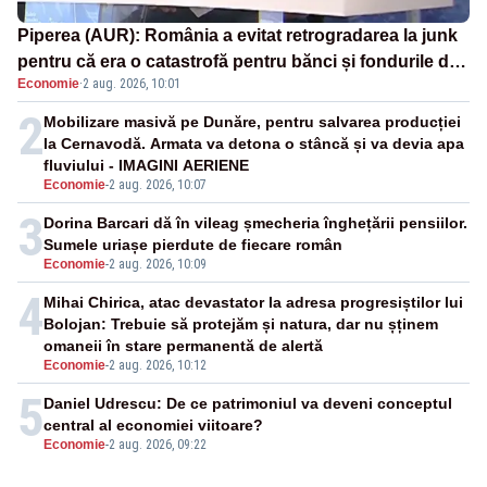
Piperea (AUR): România a evitat retrogradarea la junk
pentru că era o catastrofă pentru bănci și fondurile de
Economie
·
2 aug. 2026, 10:01
pensii
2
Mobilizare masivă pe Dunăre, pentru salvarea producției
la Cernavodă. Armata va detona o stâncă și va devia apa
fluviului - IMAGINI AERIENE
Economie
-
2 aug. 2026, 10:07
3
Dorina Barcari dă în vileag șmecheria înghețării pensiilor.
Sumele uriașe pierdute de fiecare român
Economie
-
2 aug. 2026, 10:09
4
Mihai Chirica, atac devastator la adresa progresiștilor lui
Bolojan: Trebuie să protejăm și natura, dar nu șținem
omaneii în stare permanentă de alertă
Economie
-
2 aug. 2026, 10:12
5
Daniel Udrescu: De ce patrimoniul va deveni conceptul
central al economiei viitoare?
Economie
-
2 aug. 2026, 09:22