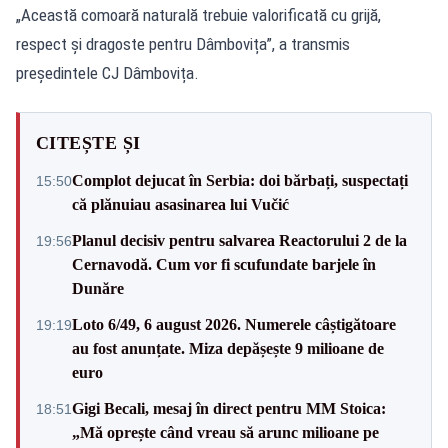
„Această comoară naturală trebuie valorificată cu grijă,
respect și dragoste pentru Dâmbovița”, a transmis
președintele CJ Dâmbovița.
CITEȘTE ȘI
Complot dejucat în Serbia: doi bărbați, suspectați
15:50
că plănuiau asasinarea lui Vučić
Planul decisiv pentru salvarea Reactorului 2 de la
19:56
Cernavodă. Cum vor fi scufundate barjele în
Dunăre
Loto 6/49, 6 august 2026. Numerele câștigătoare
19:19
au fost anunțate. Miza depășește 9 milioane de
euro
Gigi Becali, mesaj în direct pentru MM Stoica:
18:51
„Mă oprește când vreau să arunc milioane pe