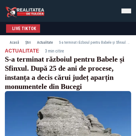
LIVE TIKTOK
Acasă
Știri
Actualitate
S-a terminat războiul pentru Babele și Sfinxul. După 25 de ani de procese, instanța a decis cărui județ aparțin monumentele din Bucegi
·
ACTUALITATE
3 min citire
S-a terminat războiul pentru Babele și
Sfinxul. După 25 de ani de procese,
instanța a decis cărui județ aparțin
monumentele din Bucegi