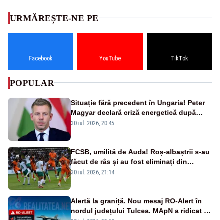
URMĂREȘTE-NE PE
Facebook
YouTube
TikTok
POPULAR
Situație fără precedent în Ungaria! Peter
Magyar declară criză energetică după
oprirea centralei de la Paks
30 iul. 2026, 20:45
FCSB, umilită de Auda! Roș-albaștrii s-au
făcut de râs și au fost eliminați din
Conference League
30 iul. 2026, 21:14
Alertă la graniță. Nou mesaj RO-Alert în
nordul județului Tulcea. MApN a ridicat de