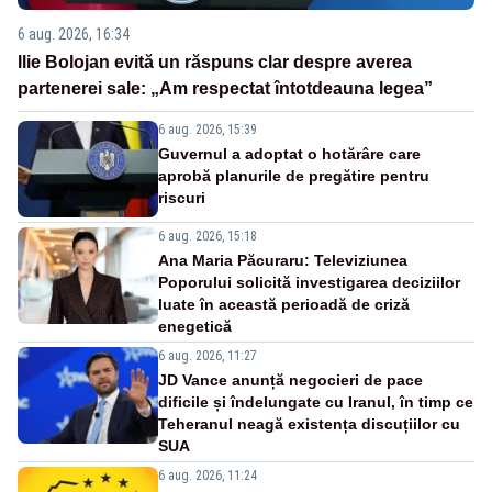
6 aug. 2026, 16:34
Ilie Bolojan evită un răspuns clar despre averea
partenerei sale: „Am respectat întotdeauna legea”
6 aug. 2026, 15:39
Guvernul a adoptat o hotărâre care
aprobă planurile de pregătire pentru
riscuri
6 aug. 2026, 15:18
Ana Maria Păcuraru: Televiziunea
Poporului solicită investigarea deciziilor
luate în această perioadă de criză
enegetică
6 aug. 2026, 11:27
JD Vance anunță negocieri de pace
dificile și îndelungate cu Iranul, în timp ce
Teheranul neagă existența discuțiilor cu
SUA
6 aug. 2026, 11:24