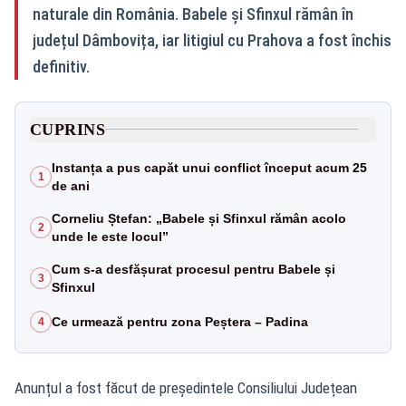
naturale din România. Babele și Sfinxul rămân în
județul Dâmbovița, iar litigiul cu Prahova a fost închis
definitiv.
CUPRINS
Instanța a pus capăt unui conflict început acum 25
1
de ani
Corneliu Ștefan: „Babele și Sfinxul rămân acolo
2
unde le este locul”
Cum s-a desfășurat procesul pentru Babele și
3
Sfinxul
Ce urmează pentru zona Peștera – Padina
4
Anunțul a fost făcut de președintele Consiliului Județean