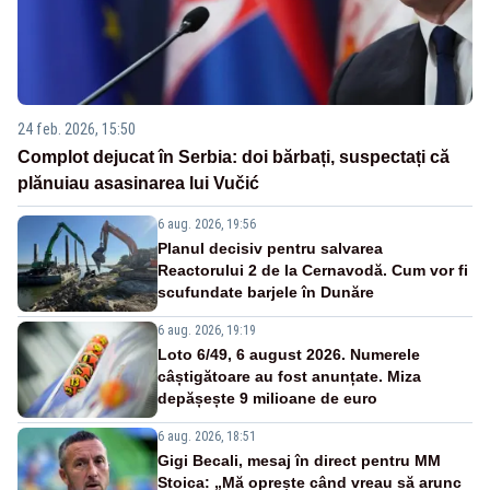
24 feb. 2026, 15:50
Complot dejucat în Serbia: doi bărbați, suspectați că
plănuiau asasinarea lui Vučić
6 aug. 2026, 19:56
Planul decisiv pentru salvarea
Reactorului 2 de la Cernavodă. Cum vor fi
scufundate barjele în Dunăre
6 aug. 2026, 19:19
Loto 6/49, 6 august 2026. Numerele
câștigătoare au fost anunțate. Miza
depășește 9 milioane de euro
6 aug. 2026, 18:51
Gigi Becali, mesaj în direct pentru MM
Stoica: „Mă oprește când vreau să arunc