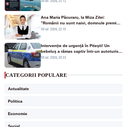
la sol două avioane F-16
30 iul. 2026, 22:12
Ana Maria Păcuraru, la Miza Zilei:
”Românii nu sunt naivi, domnule premier
Bolojan”
30 iul. 2026, 22:15
Intervenție de urgență în Pitești! Un
bebeluș a rămas captiv într-un autoturism
din cauza unei defecțiuni
30 iul. 2026, 20:33
CATEGORII POPULARE
Actualitate
Politica
Economie
Social