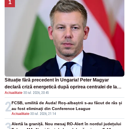
1
Situație fără precedent în Ungaria! Peter Magyar
declară criză energetică după oprirea centralei de la
Actualitate
·
30 iul. 2026, 20:45
Paks
2
FCSB, umilită de Auda! Roș-albaștrii s-au făcut de râs și
au fost eliminați din Conference League
Actualitate
-
30 iul. 2026, 21:14
3
Alertă la graniță. Nou mesaj RO-Alert în nordul județului