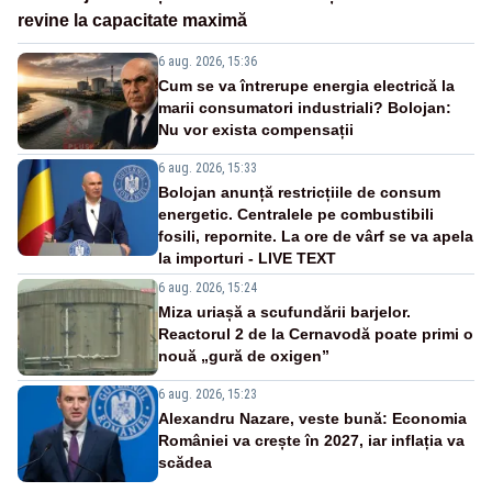
revine la capacitate maximă
6 aug. 2026, 15:36
Cum se va întrerupe energia electrică la
marii consumatori industriali? Bolojan:
Nu vor exista compensații
6 aug. 2026, 15:33
Bolojan anunță restricțiile de consum
energetic. Centralele pe combustibili
fosili, repornite. La ore de vârf se va apela
la importuri - LIVE TEXT
6 aug. 2026, 15:24
Miza uriașă a scufundării barjelor.
Reactorul 2 de la Cernavodă poate primi o
nouă „gură de oxigen”
6 aug. 2026, 15:23
Alexandru Nazare, veste bună: Economia
României va crește în 2027, iar inflația va
scădea