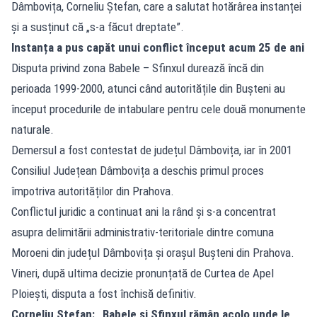
Dâmbovița, Corneliu Ștefan, care a salutat hotărârea instanței
și a susținut că „s-a făcut dreptate”.
Instanța a pus capăt unui conflict început acum 25 de ani
Disputa privind zona Babele – Sfinxul durează încă din
perioada 1999-2000, atunci când autoritățile din Bușteni au
început procedurile de intabulare pentru cele două monumente
naturale.
Demersul a fost contestat de județul Dâmbovița, iar în 2001
Consiliul Județean Dâmbovița a deschis primul proces
împotriva autorităților din Prahova.
Conflictul juridic a continuat ani la rând și s-a concentrat
asupra delimitării administrativ-teritoriale dintre comuna
Moroeni din județul Dâmbovița și orașul Bușteni din Prahova.
Vineri, după ultima decizie pronunțată de Curtea de Apel
Ploiești, disputa a fost închisă definitiv.
Corneliu Ștefan: „Babele și Sfinxul rămân acolo unde le