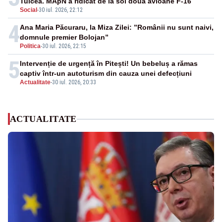
Tulcea. MApN a ridicat de la sol două avioane F-16
Social
-
30 iul. 2026, 22:12
4
Ana Maria Păcuraru, la Miza Zilei: ”Românii nu sunt naivi,
domnule premier Bolojan”
Politica
-
30 iul. 2026, 22:15
5
Intervenție de urgență în Pitești! Un bebeluș a rămas
captiv într-un autoturism din cauza unei defecțiuni
Actualitate
-
30 iul. 2026, 20:33
ACTUALITATE