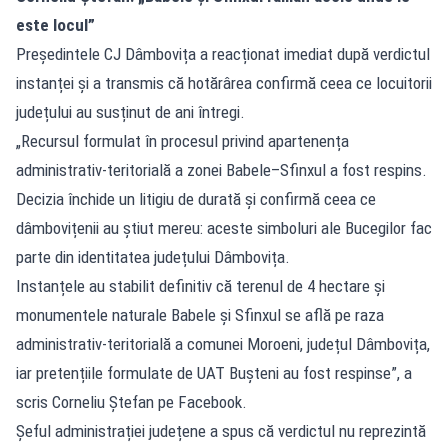
este locul”
Președintele CJ Dâmbovița a reacționat imediat după verdictul
instanței și a transmis că hotărârea confirmă ceea ce locuitorii
județului au susținut de ani întregi.
„Recursul formulat în procesul privind apartenența
administrativ-teritorială a zonei Babele–Sfinxul a fost respins.
Decizia închide un litigiu de durată și confirmă ceea ce
dâmbovițenii au știut mereu: aceste simboluri ale Bucegilor fac
parte din identitatea județului Dâmbovița.
Instanțele au stabilit definitiv că terenul de 4 hectare și
monumentele naturale Babele și Sfinxul se află pe raza
administrativ-teritorială a comunei Moroeni, județul Dâmbovița,
iar pretențiile formulate de UAT Bușteni au fost respinse”, a
scris Corneliu Ștefan pe Facebook.
Șeful administrației județene a spus că verdictul nu reprezintă