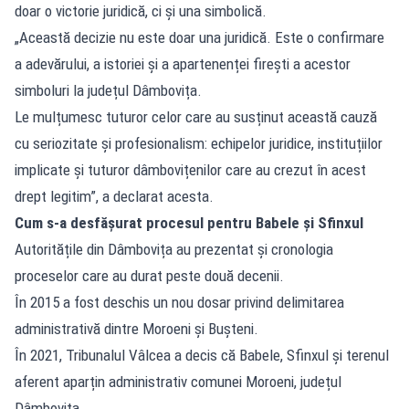
doar o victorie juridică, ci și una simbolică.
„Această decizie nu este doar una juridică. Este o confirmare
a adevărului, a istoriei și a apartenenței firești a acestor
simboluri la județul Dâmbovița.
Le mulțumesc tuturor celor care au susținut această cauză
cu seriozitate și profesionalism: echipelor juridice, instituțiilor
implicate și tuturor dâmbovițenilor care au crezut în acest
drept legitim”, a declarat acesta.
Cum s-a desfășurat procesul pentru Babele și Sfinxul
Autoritățile din Dâmbovița au prezentat și cronologia
proceselor care au durat peste două decenii.
În 2015 a fost deschis un nou dosar privind delimitarea
administrativă dintre Moroeni și Bușteni.
În 2021, Tribunalul Vâlcea a decis că Babele, Sfinxul și terenul
aferent aparțin administrativ comunei Moroeni, județul
Dâmbovița.