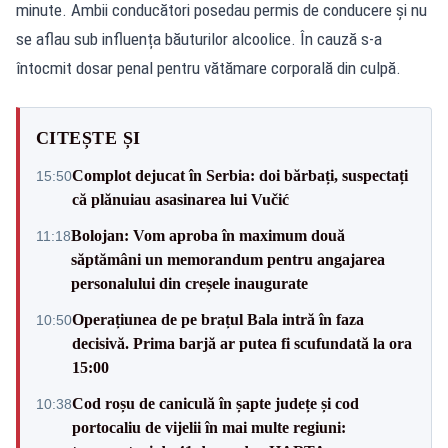
minute. Ambii conducători posedau permis de conducere și nu
se aflau sub influența băuturilor alcoolice. În cauză s-a
întocmit dosar penal pentru vătămare corporală din culpă.
CITEȘTE ȘI
Complot dejucat în Serbia: doi bărbați, suspectați
15:50
că plănuiau asasinarea lui Vučić
Bolojan: Vom aproba în maximum două
11:18
săptămâni un memorandum pentru angajarea
personalului din creșele inaugurate
Operațiunea de pe brațul Bala intră în faza
10:50
decisivă. Prima barjă ar putea fi scufundată la ora
15:00
Cod roșu de caniculă în șapte județe și cod
10:38
portocaliu de vijelii în mai multe regiuni: