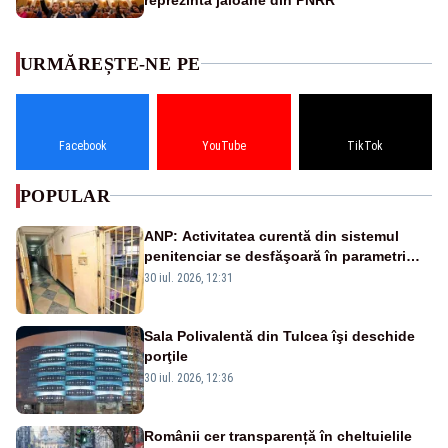
URMĂREȘTE-NE PE
Facebook
YouTube
TikTok
POPULAR
ANP: Activitatea curentă din sistemul
penitenciar se desfăşoară în parametri
normali
30 iul. 2026, 12:31
Sala Polivalentă din Tulcea îşi deschide
porţile
30 iul. 2026, 12:36
Românii cer transparență în cheltuielile