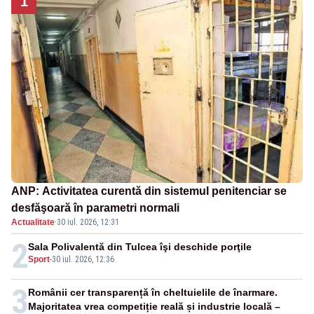
1
ANP: Activitatea curentă din sistemul penitenciar se
desfăşoară în parametri normali
Actualitate
·
30 iul. 2026, 12:31
2
Sala Polivalentă din Tulcea îşi deschide porţile
Sport
-
30 iul. 2026, 12:36
3
Românii cer transparență în cheltuielile de înarmare.
Majoritatea vrea competiție reală și industrie locală –