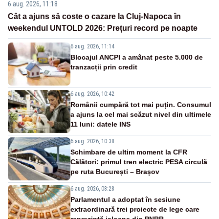
6 aug. 2026, 11:18
Cât a ajuns să coste o cazare la Cluj-Napoca în
weekendul UNTOLD 2026: Prețuri record pe noapte
6 aug. 2026, 11:14
Blocajul ANCPI a amânat peste 5.000 de
tranzacții prin credit
6 aug. 2026, 10:42
Românii cumpără tot mai puțin. Consumul
a ajuns la cel mai scăzut nivel din ultimele
11 luni: datele INS
6 aug. 2026, 10:38
Schimbare de ultim moment la CFR
Călători: primul tren electric PESA circulă
pe ruta București – Brașov
6 aug. 2026, 08:28
Parlamentul a adoptat în sesiune
extraordinară trei proiecte de lege care
reprezintă jaloane din PNRR