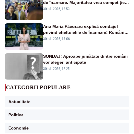
de înarmare. Majoritatea vrea competiție
reală și industrie locală – SONDAJ
30 iul. 2026, 12:53
Ana Maria Păcuraru explică sondajul
privind cheltuielile de înarmare: Românii
cer transparență în achiziții și un echilibru
30 iul. 2026, 13:06
între partenerii externi
SONDAJ: Aproape jumătate dintre români
vor alegeri anticipate
30 iul. 2026, 12:25
CATEGORII POPULARE
Actualitate
Politica
Economie