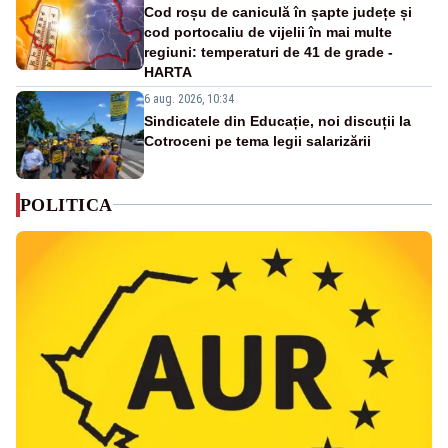
Cod roșu de caniculă în șapte județe și
cod portocaliu de vijelii în mai multe
regiuni: temperaturi de 41 de grade -
HARTA
6 aug. 2026, 10:34
Sindicatele din Educație, noi discuții la
Cotroceni pe tema legii salarizării
POLITICA