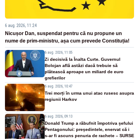
6 aug. 2026, 11:24
Nicușor Dan, suspendat pentru că nu propune un
nume de prim-ministru, așa cum prevede Constituția!
6 aug. 2026, 11:05
Zi decisivă la Înalta Curte. Guvernul
Bolojan află astăzi dacă trebuie să
plătească aproape un miliard de euro
grefierilor
6 aug. 2026, 10:47
Trei morți în urma unui atac rusesc asupra
regiunii Harkov
6 aug. 2026, 09:13
Donald Trump a răbufnit împotriva șefului
Pentagonului: președintele, enervat că i
s-ar fi ascuns penuria de rachete – SURSE