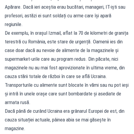
Apărare. Dacă ieri aceștia erau bucătari, manageri, IT-iști sau
profesori, astăzi ei sunt soldați cu arme care își apară
regiunile.
De exemplu, în orașul Izmail, aflat la 70 de kilometri de granița
terestră cu România, este stare de urgență. Oamenii ies din
case doar dacă au nevoie de alimente de la magazinele și
supermarket-urile care au program redus. Din păcate, nici
magazinele nu au mai fost aprovizionate în ultima vreme, din
cauza stării totale de război în care se află Ucraina.
Transporturile cu alimente sunt blocate în vămi sau nu pot ieși
și intră în unele orașe care sunt bombardate și asediate de
armata rusă.
Dacă până de curând Ucraina era grânarul Europei de est, din
cauza situației actuale, pâinea abia se mai găsește în
magazine.