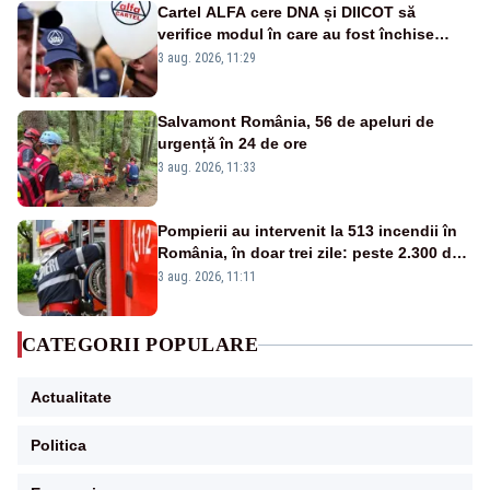
Cartel ALFA cere DNA și DIICOT să
verifice modul în care au fost închise
centralele pe cărbune
3 aug. 2026, 11:29
Salvamont România, 56 de apeluri de
urgență în 24 de ore
3 aug. 2026, 11:33
Pompierii au intervenit la 513 incendii în
România, în doar trei zile: peste 2.300 de
hectare de teren au fost afectate
3 aug. 2026, 11:11
CATEGORII POPULARE
Actualitate
Politica