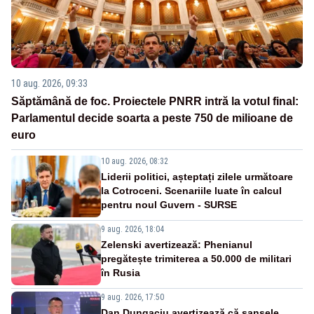
10 aug. 2026, 09:33
Săptămână de foc. Proiectele PNRR intră la votul final:
Parlamentul decide soarta a peste 750 de milioane de
euro
10 aug. 2026, 08:32
Liderii politici, așteptați zilele următoare
la Cotroceni. Scenariile luate în calcul
pentru noul Guvern - SURSE
9 aug. 2026, 18:04
Zelenski avertizează: Phenianul
pregătește trimiterea a 50.000 de militari
în Rusia
9 aug. 2026, 17:50
Dan Dungaciu avertizează că șansele