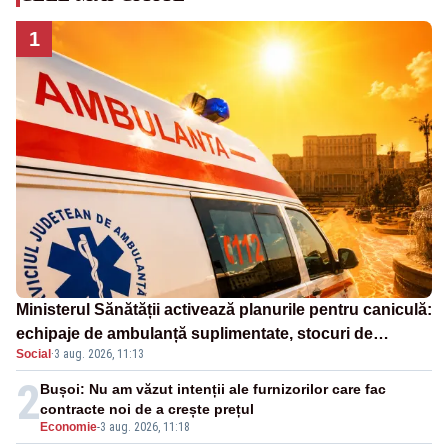
1
Ministerul Sănătății activează planurile pentru caniculă:
echipaje de ambulanță suplimentate, stocuri de
Social
·
3 aug. 2026, 11:13
medicamente verificate și puncte de apă în spațiile
publice
2
Bușoi: Nu am văzut intenții ale furnizorilor care fac
contracte noi de a crește prețul
Economie
-
3 aug. 2026, 11:18