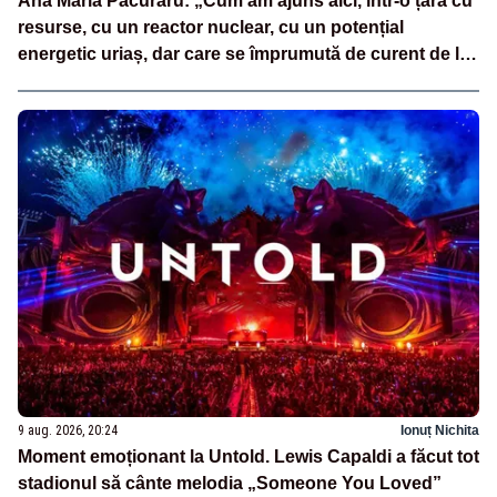
Ana Maria Păcuraru: „Cum am ajuns aici, într-o țară cu
resurse, cu un reactor nuclear, cu un potențial
energetic uriaș, dar care se împrumută de curent de la
vecini?”
9 aug. 2026, 20:24
Ionuț Nichita
Moment emoționant la Untold. Lewis Capaldi a făcut tot
stadionul să cânte melodia „Someone You Loved”