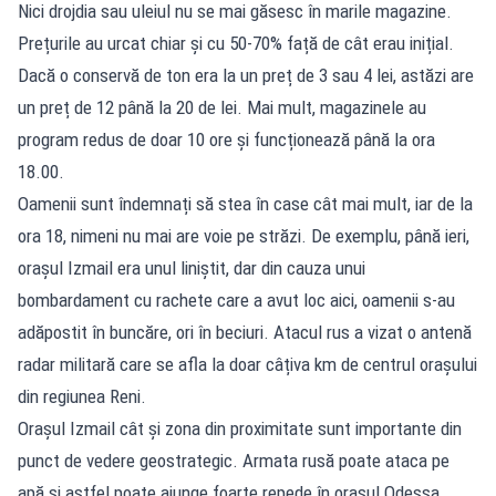
Nici drojdia sau uleiul nu se mai găsesc în marile magazine.
Prețurile au urcat chiar și cu 50-70% față de cât erau inițial.
Dacă o conservă de ton era la un preț de 3 sau 4 lei, astăzi are
un preț de 12 până la 20 de lei. Mai mult, magazinele au
program redus de doar 10 ore și funcționează până la ora
18.00.
Oamenii sunt îndemnați să stea în case cât mai mult, iar de la
ora 18, nimeni nu mai are voie pe străzi. De exemplu, până ieri,
orașul Izmail era unul liniștit, dar din cauza unui
bombardament cu rachete care a avut loc aici, oamenii s-au
adăpostit în buncăre, ori în beciuri. Atacul rus a vizat o antenă
radar militară care se afla la doar câțiva km de centrul orașului
din regiunea Reni.
Orașul Izmail cât și zona din proximitate sunt importante din
punct de vedere geostrategic. Armata rusă poate ataca pe
apă și astfel poate ajunge foarte repede în orașul Odessa,