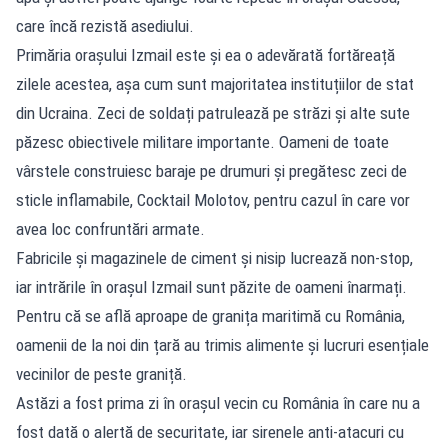
care încă rezistă asediului.
Primăria orașului Izmail este și ea o adevărată fortăreață
zilele acestea, așa cum sunt majoritatea instituțiilor de stat
din Ucraina. Zeci de soldați patrulează pe străzi și alte sute
păzesc obiectivele militare importante. Oameni de toate
vârstele construiesc baraje pe drumuri și pregătesc zeci de
sticle inflamabile, Cocktail Molotov, pentru cazul în care vor
avea loc confruntări armate.
Fabricile și magazinele de ciment și nisip lucrează non-stop,
iar intrările în orașul Izmail sunt păzite de oameni înarmați.
Pentru că se află aproape de granița maritimă cu România,
oamenii de la noi din țară au trimis alimente și lucruri esențiale
vecinilor de peste graniță.
Astăzi a fost prima zi în orașul vecin cu România în care nu a
fost dată o alertă de securitate, iar sirenele anti-atacuri cu