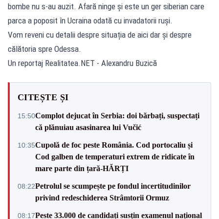
bombe nu s-au auzit. Afară ninge și este un ger siberian care
parca a poposit în Ucraina odată cu invadatorii ruși.
Vom reveni cu detalii despre situația de aici dar și despre
călătoria spre Odessa.
Un reportaj Realitatea.NET - Alexandru Buzică
CITEȘTE ȘI
Complot dejucat în Serbia: doi bărbați, suspectați
15:50
că plănuiau asasinarea lui Vučić
Cupolă de foc peste România. Cod portocaliu și
10:35
Cod galben de temperaturi extrem de ridicate în
mare parte din țară-HĂRȚI
Petrolul se scumpește pe fondul incertitudinilor
08:22
privind redeschiderea Strâmtorii Ormuz
Peste 33.000 de candidați susțin examenul național
08:17