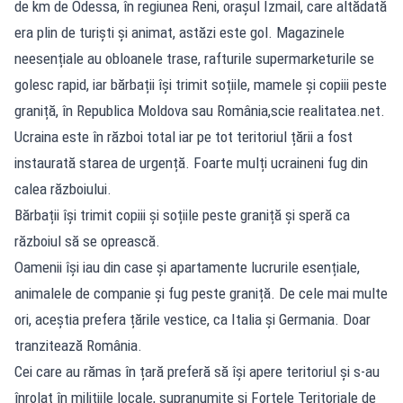
de km de Odessa, în regiunea Reni, orașul Izmail, care altădată
era plin de turiști și animat, astăzi este gol. Magazinele
neesențiale au obloanele trase, rafturile supermarketurile se
golesc rapid, iar bărbații își trimit soțiile, mamele și copiii peste
graniță, în Republica Moldova sau România,scie realitatea.net.
Ucraina este în război total iar pe tot teritoriul țării a fost
instaurată starea de urgență. Foarte mulți ucraineni fug din
calea războiului.
Bărbații își trimit copiii și soțiile peste graniță și speră ca
războiul să se oprească.
Oamenii își iau din case și apartamente lucrurile esențiale,
animalele de companie și fug peste graniță. De cele mai multe
ori, aceștia prefera țările vestice, ca Italia și Germania. Doar
tranzitează România.
Cei care au rămas în țară preferă să își apere teritoriul și s-au
înrolat în milițiile locale, supranumite și Forțele Teritoriale de