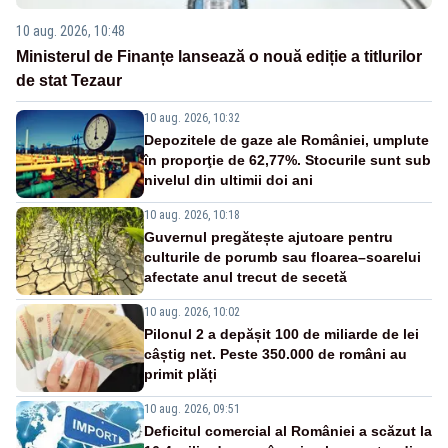
10 aug. 2026, 10:48
Ministerul de Finanțe lansează o nouă ediție a titlurilor
de stat Tezaur
10 aug. 2026, 10:32
Depozitele de gaze ale României, umplute
în proporţie de 62,77%. Stocurile sunt sub
nivelul din ultimii doi ani
10 aug. 2026, 10:18
Guvernul pregătește ajutoare pentru
culturile de porumb sau floarea–soarelui
afectate anul trecut de secetă
10 aug. 2026, 10:02
Pilonul 2 a depășit 100 de miliarde de lei
câștig net. Peste 350.000 de români au
primit plăți
10 aug. 2026, 09:51
Deficitul comercial al României a scăzut la