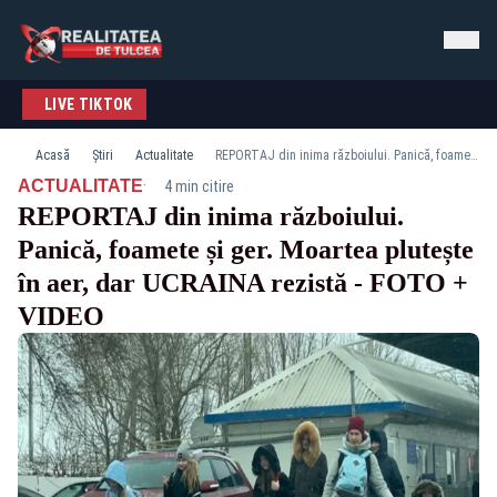
LIVE TIKTOK
Acasă
Știri
Actualitate
REPORTAJ din inima războiului. Panică, foamete și ger. Moartea plutește în aer, dar UCRAINA rezistă - FOTO + VIDEO
·
ACTUALITATE
4 min citire
REPORTAJ din inima războiului.
Panică, foamete și ger. Moartea plutește
în aer, dar UCRAINA rezistă - FOTO +
VIDEO