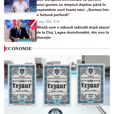
unui guvern cu drepturi depline până în
septembrie sunt foarte mici: „Suntem într-
o furtună perfectă”
9 aug. 2026, 15:40
Miruță cere o măsură radicală după atacul
de la Cluj. Legea dezinformării, din nou în
discuție
ECONOMIE