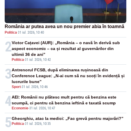
România ar putea avea un nou premier abia în toamnă
Politica
·
31 iul. 2026, 10:40
2
Victor Cațavei (AUR): „România – o navă în derivă sub
aspect economic – ca și rezultat al guvernărilor din
ultimii 36 de ani”
Politica
-
31 iul. 2026, 10:42
3
Antrenorul FCSB, după eliminarea rușinoasă din
Conference League: „N-ai cum să nu scoți în evidență și
lucrurile bune”
Sport
-
31 iul. 2026, 10:46
4
AEI: Românii nu plătesc mult pentru că benzina este
scumpă, ci pentru că benzina ieftină e taxată scump
Economie
-
31 iul. 2026, 10:47
5
Gheorghiu, atac la medici: „Fac grevă pentru majorări?”
Politica
-
31 iul. 2026, 10:35