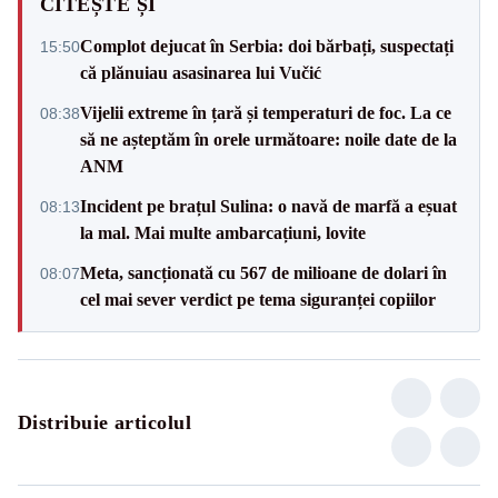
CITEȘTE ȘI
Complot dejucat în Serbia: doi bărbați, suspectați
15:50
că plănuiau asasinarea lui Vučić
Vijelii extreme în țară și temperaturi de foc. La ce
08:38
să ne așteptăm în orele următoare: noile date de la
ANM
Incident pe brațul Sulina: o navă de marfă a eșuat
08:13
la mal. Mai multe ambarcațiuni, lovite
Meta, sancționată cu 567 de milioane de dolari în
08:07
cel mai sever verdict pe tema siguranței copiilor
Distribuie articolul