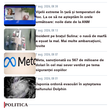
7 aug. 2026, 08:38
Vijelii extreme în țară și temperaturi de
foc. La ce să ne așteptăm în orele
următoare: noile date de la ANM
7 aug. 2026, 08:13
Incident pe brațul Sulina: o navă de marfă
a eșuat la mal. Mai multe ambarcațiuni,
lovite
7 aug. 2026, 08:07
Meta, sancționată cu 567 de milioane de
dolari în cel mai sever verdict pe tema
siguranței copiilor
7 aug. 2026, 08:01
Japonia ordonă evacuări în așteptarea
taifunului Dolphin
POLITICA