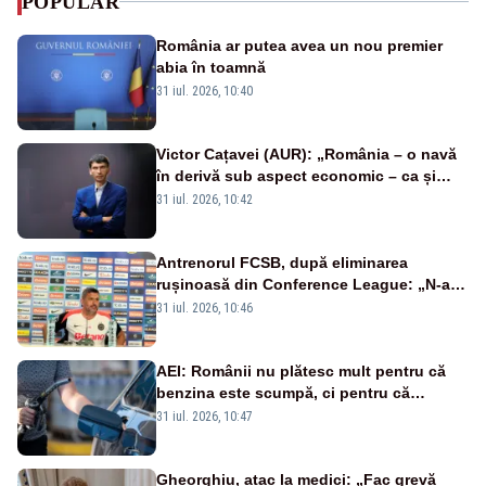
POPULAR
România ar putea avea un nou premier
abia în toamnă
31 iul. 2026, 10:40
Victor Cațavei (AUR): „România – o navă
în derivă sub aspect economic – ca și
rezultat al guvernărilor din ultimii 36 de
31 iul. 2026, 10:42
ani”
Antrenorul FCSB, după eliminarea
rușinoasă din Conference League: „N-ai
cum să nu scoți în evidență și lucrurile
31 iul. 2026, 10:46
bune”
AEI: Românii nu plătesc mult pentru că
benzina este scumpă, ci pentru că
benzina ieftină e taxată scump
31 iul. 2026, 10:47
Gheorghiu, atac la medici: „Fac grevă