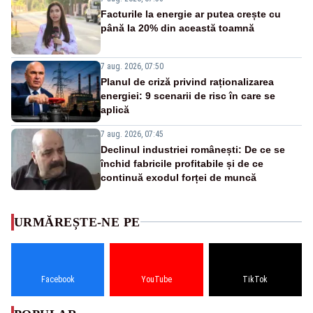
Facturile la energie ar putea crește cu
până la 20% din această toamnă
7 aug. 2026, 07:50
Planul de criză privind raționalizarea
energiei: 9 scenarii de risc în care se
aplică
7 aug. 2026, 07:45
Declinul industriei românești: De ce se
închid fabricile profitabile și de ce
continuă exodul forței de muncă
URMĂREȘTE-NE PE
Facebook
YouTube
TikTok