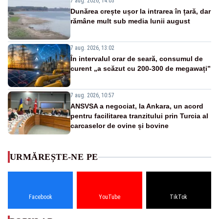
7 aug. 2026, 14:03
Dunărea crește ușor la intrarea în țară, dar
rămâne mult sub media lunii august
7 aug. 2026, 13:02
În intervalul orar de seară, consumul de
curent „a scăzut cu 200-300 de megawați”
7 aug. 2026, 10:57
ANSVSA a negociat, la Ankara, un acord
pentru facilitarea tranzitului prin Turcia al
carcaselor de ovine și bovine
URMĂREȘTE-NE PE
Facebook
YouTube
TikTok