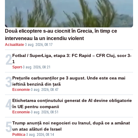
Două elicoptere s-au ciocnit în Grecia, în timp ce
interveneau la un incendiu violent
Actualitate
·
3 aug. 2026, 08:17
2
Fotbal / SuperLiga, etapa 3: FC Rapid – CFR Cluj, scor 3-
1
Sport
-
3 aug. 2026, 08:21
3
Prețurile carburanților pe 3 august. Unde este cea mai
ieftină benzină din țară
Economie
-
3 aug. 2026, 08:47
4
Etichetarea conținutului generat de AI devine obligatorie
în UE pentru companii
Economie
-
3 aug. 2026, 08:51
5
Trump anunță noi negocieri cu Iranul, după ce a amânat
un atac alături de Israel
Politica
-
3 aug. 2026, 08:14