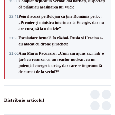
Complot dejucat în Serbia: doi bărbați, suspectați
15:50
că plănuiau asasinarea lui Vučić
Peiu îl acuză pe Bolojan că ține România pe loc:
22:41
„Premier și ministru interimar la Energie, dar nu
are curaj să ia o decizie”
Escaladare brutală în război. Rusia și Ucraina s-
21:25
au atacat cu drone și rachete
Ana Maria Păcuraru: „Cum am ajuns aici, într-o
21:00
țară cu resurse, cu un reactor nuclear, cu un
potențial energetic uriaș, dar care se împrumută
de curent de la vecini?”
Distribuie articolul