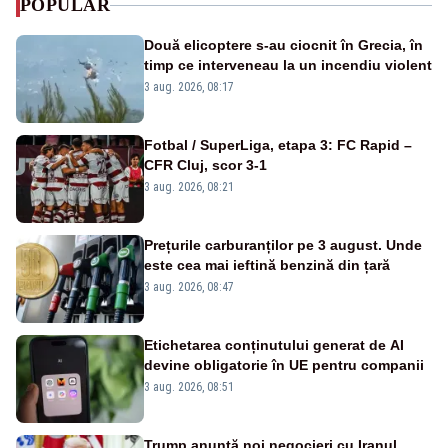
POPULAR
Două elicoptere s-au ciocnit în Grecia, în
timp ce interveneau la un incendiu violent
3 aug. 2026, 08:17
Fotbal / SuperLiga, etapa 3: FC Rapid –
CFR Cluj, scor 3-1
3 aug. 2026, 08:21
Prețurile carburanților pe 3 august. Unde
este cea mai ieftină benzină din țară
3 aug. 2026, 08:47
Etichetarea conținutului generat de AI
devine obligatorie în UE pentru companii
3 aug. 2026, 08:51
Trump anunță noi negocieri cu Iranul,