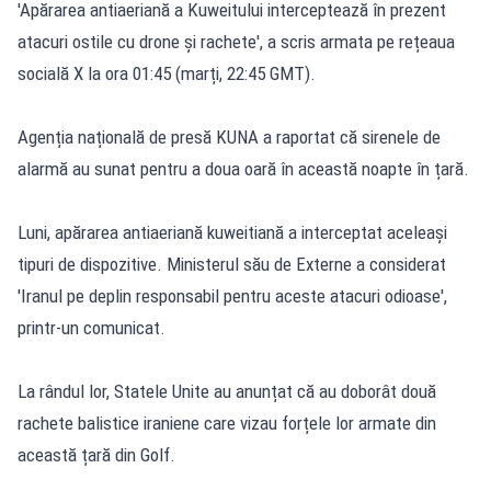
'Apărarea antiaeriană a Kuweitului interceptează în prezent
atacuri ostile cu drone și rachete', a scris armata pe rețeaua
socială X la ora 01:45 (marți, 22:45 GMT).
Agenția națională de presă KUNA a raportat că sirenele de
alarmă au sunat pentru a doua oară în această noapte în țară.
Luni, apărarea antiaeriană kuweitiană a interceptat aceleași
tipuri de dispozitive. Ministerul său de Externe a considerat
'Iranul pe deplin responsabil pentru aceste atacuri odioase',
printr-un comunicat.
La rândul lor, Statele Unite au anunțat că au doborât două
rachete balistice iraniene care vizau forțele lor armate din
această țară din Golf.