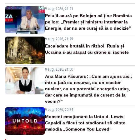
9 aug. 2026, 22:41
Peiu îl acuză pe Bolojan că ține România
pe loc: „Premier și ministru interimar la
Energie, dar nu are curaj să ia o decizie”
9 aug. 2026, 21:25
Escaladare brutală în război. Rusia și
Ucraina s-au atacat cu drone și rachete
9 aug. 2026, 21:00
Ana Maria Păcuraru: „Cum am ajuns aici,
într-o țară cu resurse, cu un reactor
nuclear, cu un potențial energetic uriaș,
dar care se împrumută de curent de la
vecini?”
9 aug. 2026, 20:24
Moment emoționant la Untold. Lewis
Capaldi a făcut tot stadionul să cânte
melodia „Someone You Loved”