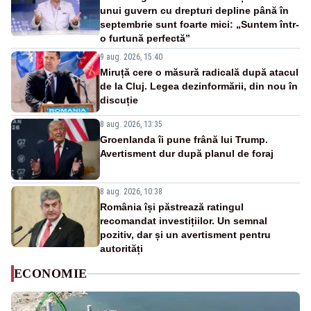
unui guvern cu drepturi depline până în
septembrie sunt foarte mici: „Suntem într-
o furtună perfectă”
9 aug. 2026, 15:40
Miruță cere o măsură radicală după atacul
de la Cluj. Legea dezinformării, din nou în
discuție
8 aug. 2026, 13:35
Groenlanda îi pune frână lui Trump.
Avertisment dur după planul de foraj
8 aug. 2026, 10:38
România își păstrează ratingul
recomandat investițiilor. Un semnal
pozitiv, dar și un avertisment pentru
autorități
ECONOMIE