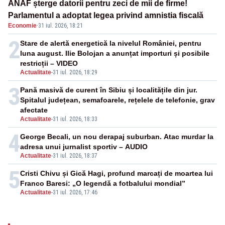
ANAF șterge datorii pentru zeci de mii de firme!
Parlamentul a adoptat legea privind amnistia fiscală
Economie
·
31 iul. 2026, 18:21
2
Stare de alertă energetică la nivelul României, pentru
luna august. Ilie Bolojan a anunțat importuri și posibile
restricții – VIDEO
Actualitate
-
31 iul. 2026, 18:29
3
Pană masivă de curent în Sibiu și localitățile din jur.
Spitalul județean, semafoarele, rețelele de telefonie, grav
afectate
Actualitate
-
31 iul. 2026, 18:33
4
George Becali, un nou derapaj suburban. Atac murdar la
adresa unui jurnalist sportiv – AUDIO
Actualitate
-
31 iul. 2026, 18:37
5
Cristi Chivu și Gică Hagi, profund marcați de moartea lui
Franco Baresi: „O legendă a fotbalului mondial”
Actualitate
-
31 iul. 2026, 17:46