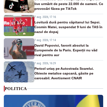
live urmărit de peste 22.000 de oameni. Ce
provocări făcea pe TikTok
7 aug. 2026, 17:16
Lovitură dură pentru căpitanul lui Sepsi.
Cosmin Matei, suspendat 9 luni de TAS în
cazul de dopaj
7 aug. 2026, 17:14
David Popovici, favorit absolut la
Europenele de la Paris. Experții nu văd
rival pentru aur
7 aug. 2026, 16:29
Pericol uriaș pe Autostrada Soarelui.
Obiecte metalice capcană, găsite pe
carosabil. Avertisment CNAIR
POLITICA