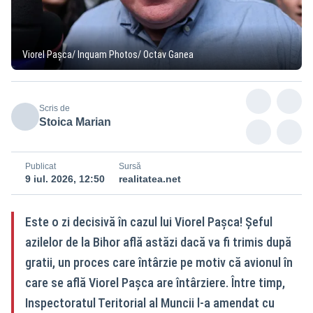
Viorel Pașca/ Inquam Photos/ Octav Ganea
Scris de
Stoica Marian
Publicat
Sursă
9 iul. 2026, 12:50
realitatea.net
Este o zi decisivă în cazul lui Viorel Pașca! Șeful
azilelor de la Bihor află astăzi dacă va fi trimis după
gratii, un proces care întârzie pe motiv că avionul în
care se află Viorel Pașca are întârziere. Între timp,
Inspectoratul Teritorial al Muncii l-a amendat cu