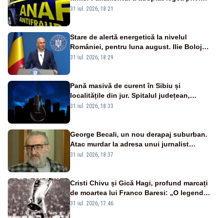
amnistia fiscală
31 iul. 2026, 18:21
Stare de alertă energetică la nivelul
României, pentru luna august. Ilie Bolojan
a anunțat importuri și posibile restricții –
31 iul. 2026, 18:29
VIDEO
Pană masivă de curent în Sibiu și
localitățile din jur. Spitalul județean,
semafoarele, rețelele de telefonie, grav
31 iul. 2026, 18:33
afectate
George Becali, un nou derapaj suburban.
Atac murdar la adresa unui jurnalist
sportiv – AUDIO
31 iul. 2026, 18:37
Cristi Chivu și Gică Hagi, profund marcați
de moartea lui Franco Baresi: „O legendă
a fotbalului mondial”
31 iul. 2026, 17:46