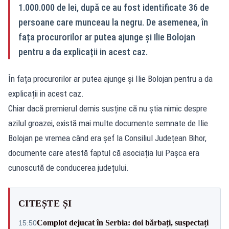
1.000.000 de lei, după ce au fost identificate 36 de
persoane care munceau la negru. De asemenea, în
fața procurorilor ar putea ajunge și Ilie Bolojan
pentru a da explicații in acest caz.
În fața procurorilor ar putea ajunge și Ilie Bolojan pentru a da
explicații in acest caz.
Chiar dacă premierul demis susține că nu știa nimic despre
azilul groazei, există mai multe documente semnate de Ilie
Bolojan pe vremea când era șef la Consiliul Județean Bihor,
documente care atestă faptul că asociația lui Pașca era
cunoscută de conducerea județului.
CITEȘTE ȘI
Complot dejucat în Serbia: doi bărbați, suspectați
15:50