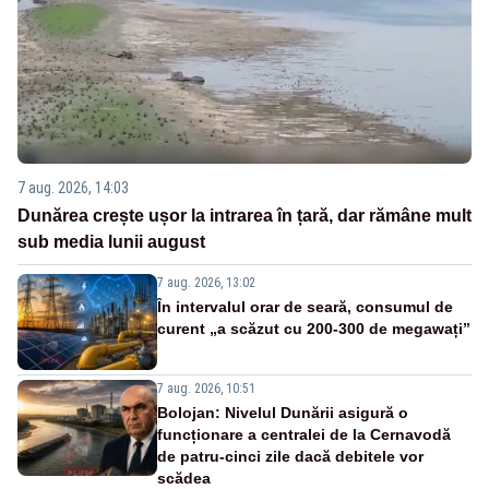
7 aug. 2026, 14:03
Dunărea crește ușor la intrarea în țară, dar rămâne mult
sub media lunii august
7 aug. 2026, 13:02
În intervalul orar de seară, consumul de
curent „a scăzut cu 200-300 de megawați”
7 aug. 2026, 10:51
Bolojan: Nivelul Dunării asigură o
funcționare a centralei de la Cernavodă
de patru-cinci zile dacă debitele vor
scădea