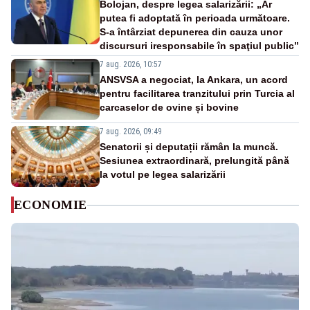
Bolojan, despre legea salarizării: „Ar
putea fi adoptată în perioada următoare.
S-a întârziat depunerea din cauza unor
discursuri iresponsabile în spaţiul public”
7 aug. 2026, 10:57
ANSVSA a negociat, la Ankara, un acord
pentru facilitarea tranzitului prin Turcia al
carcaselor de ovine și bovine
7 aug. 2026, 09:49
Senatorii și deputații rămân la muncă.
Sesiunea extraordinară, prelungită până
la votul pe legea salarizării
ECONOMIE