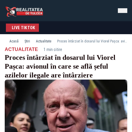
LIVE TIKTOK
Acasă
Știri
Actualitate
Proces întârziat în dosarul lui Viorel Pașca: avionul în care se află șeful azilelor ilegale are întârziere
·
ACTUALITATE
1 min citire
Proces întârziat în dosarul lui Viorel
Pașca: avionul în care se află șeful
azilelor ilegale are întârziere