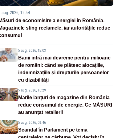
5 aug. 2026, 19:54
Măsuri de economisire a energiei în România.
Magazinele sting reclamele, iar autoritățile reduc
consumul
5 aug. 2026, 15:03
Banii intră mai devreme pentru milioane
de români: când se plătesc alocațiile,
indemnizațiile și drepturile persoanelor
cu dizabilități
5 aug. 2026, 10:29
Marile lanțuri de magazine din România
reduc consumul de energie. Ce MĂSURI
au anunțat retailerii
5 aug. 2026, 09:46
Scandal în Parlament pe tema
centralelor pe cărbune. Vot decisiv în