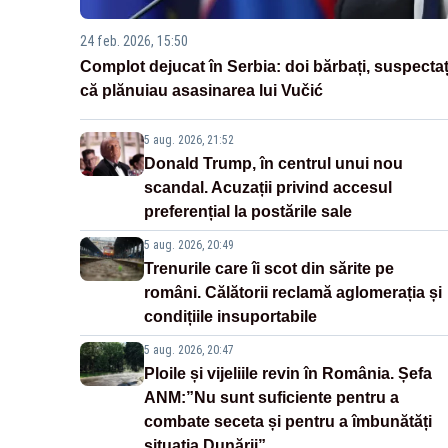
24 feb. 2026, 15:50
Complot dejucat în Serbia: doi bărbați, suspectaț
că plănuiau asasinarea lui Vučić
5 aug. 2026, 21:52
Donald Trump, în centrul unui nou
scandal. Acuzații privind accesul
preferențial la postările sale
5 aug. 2026, 20:49
Trenurile care îi scot din sărite pe
români. Călătorii reclamă aglomerația și
condițiile insuportabile
5 aug. 2026, 20:47
Ploile și vijeliile revin în România. Șefa
ANM:”Nu sunt suficiente pentru a
combate seceta și pentru a îmbunătăți
situația Dunării”