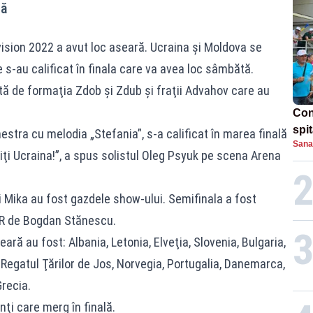
tă
ision 2022 a avut loc aseară. Ucraina şi Moldova se
 s-au calificat în finala care va avea loc sâmbătă.
ă de formaţia Zdob şi Zdub şi fraţii Advahov care au
Con
spi
stra cu melodia „Stefania”, s-a calificat în marea finală
Sana
ţi Ucraina!”, a spus solistul Oleg Psyuk pe scena Arena
i Mika au fost gazdele show-ului. Semifinala a fost
VR de Bogdan Stănescu.
ară au fost: Albania, Letonia, Elveţia, Slovenia, Bulgaria,
 Regatul Ţărilor de Jos, Norvegia, Portugalia, Danemarca,
Grecia.
ţi care merg în finală.