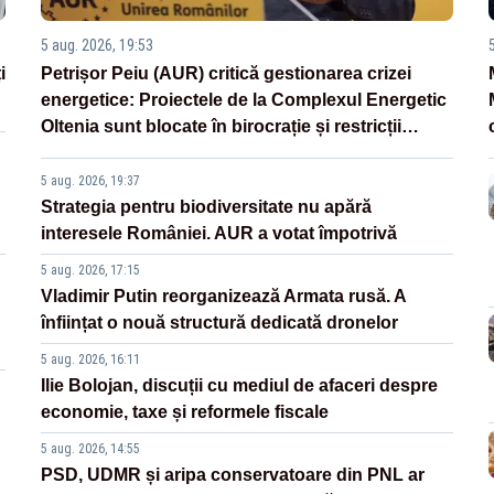
5 aug. 2026, 19:53
i
Petrișor Peiu (AUR) critică gestionarea crizei
energetice: Proiectele de la Complexul Energetic
Oltenia sunt blocate în birocrație și restricții
legislative
5 aug. 2026, 19:37
Strategia pentru biodiversitate nu apără
interesele României. AUR a votat împotrivă
5 aug. 2026, 17:15
Vladimir Putin reorganizează Armata rusă. A
înființat o nouă structură dedicată dronelor
5 aug. 2026, 16:11
Ilie Bolojan, discuții cu mediul de afaceri despre
economie, taxe și reformele fiscale
5 aug. 2026, 14:55
PSD, UDMR și aripa conservatoare din PNL ar