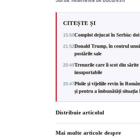
CITEȘTE ȘI
Complot dejucat în Serbia: doi 
15:50
Donald Trump, în centrul unui n
21:52
postările sale
Trenurile care îi scot din sărit
20:49
insuportabile
Ploile și vijeliile revin în Ro
20:47
și pentru a îmbunătăți situația
Distribuie articolul
Mai multe articole despre