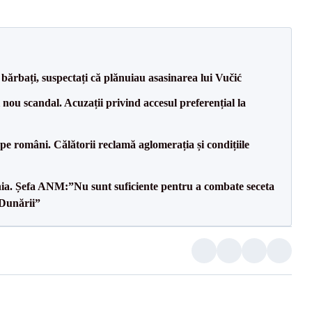
bărbați, suspectați că plănuiau asasinarea lui Vučić
ou scandal. Acuzații privind accesul preferențial la
e pe români. Călătorii reclamă aglomerația și condițiile
mânia. Șefa ANM:”Nu sunt suficiente pentru a combate seceta
 Dunării”