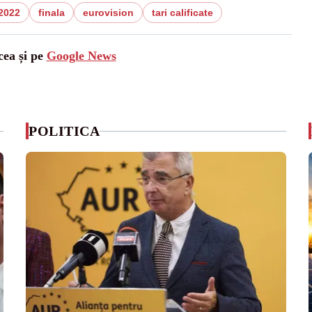
 2022
finala
eurovision
tari calificate
cea și pe
Google News
POLITICA