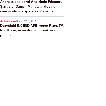
4
Ancheta explozivă Ana Maria Păcuraru:
Șantierul Damen Mangalia, dosarul
care scufundă apărarea României
5
Actualitate
-
30 iul. 2026, 07:51
Dezvăluiri INCENDIARE marca Rizea TV:
Ion Bazac, în centrul unor noi acuzații
publice