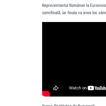
Reprezentantul României la Eurovision
semifinală, iar finala va avea loc sâ
Sursa: Realitatea de Bucuresti