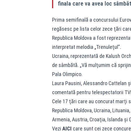
finala care va avea loc sâmbă
Prima semifinală a concursului Eurov
regăsesc pe lista celor zece ţări care
Republica Moldova a fost reprezentat
interpretat melodia „Trenuleţul”.
Ucraina, reprezentată de Kalush Orche
de sâmbătă. „Vă mulţumim că sprijini
Pala Olimpico.
Laura Pausini, Alessandro Cattelan ş
comentată pentru telespectatorii T
Cele 17 ţări care au concurat marţi se
Republica Moldova, Ucraina, Lituania,
Armenia, Austria, Croaţia, Islanda şi 
Vezi
AICI
care sunt cei zece concuren