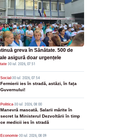
tinuă greva în Sănătate. 500 de
tale asigură doar urgențele
tate
·
30 iul. 2026, 07:51
2
Social
-
30 iul. 2026, 07:54
Fermierii ies în stradă, astăzi, în fața
Guvernului!
3
Politica
-
30 iul. 2026, 08:00
Manevră mascată. Salarii mărite în
secret la Ministerul Dezvoltării în timp
ce medicii ies în stradă
Economie
-
30 iul. 2026, 08:09