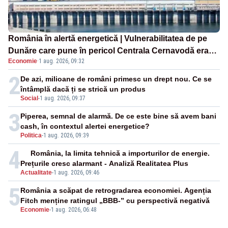
România în alertă energetică | Vulnerabilitatea de pe
Dunăre care pune în pericol Centrala Cernavodă era
Economie
·
1 aug. 2026, 09:32
cunoscută de pe vremea lui Ceaușescu
2
De azi, milioane de români primesc un drept nou. Ce se
întâmplă dacă ți se strică un produs
Social
-
1 aug. 2026, 09:37
3
Piperea, semnal de alarmă. De ce este bine să avem bani
cash, în contextul alertei energetice?
Politica
-
1 aug. 2026, 09:39
4
România, la limita tehnică a importurilor de energie.
Prețurile cresc alarmant - Analiză Realitatea Plus
Actualitate
-
1 aug. 2026, 09:46
5
România a scăpat de retrogradarea economiei. Agenția
Fitch menține ratingul „BBB-” cu perspectivă negativă
Economie
-
1 aug. 2026, 06:48