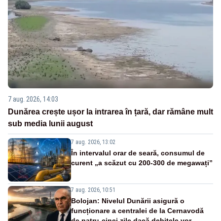
7 aug. 2026, 14:03
Dunărea crește ușor la intrarea în țară, dar rămâne mult
sub media lunii august
7 aug. 2026, 13:02
În intervalul orar de seară, consumul de
curent „a scăzut cu 200-300 de megawați”
7 aug. 2026, 10:51
Bolojan: Nivelul Dunării asigură o
funcționare a centralei de la Cernavodă
de patru-cinci zile dacă debitele vor