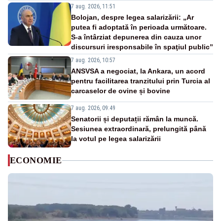
7 aug. 2026, 11:51
Bolojan, despre legea salarizării: „Ar
putea fi adoptată în perioada următoare.
S-a întârziat depunerea din cauza unor
discursuri iresponsabile în spaţiul public”
7 aug. 2026, 10:57
ANSVSA a negociat, la Ankara, un acord
pentru facilitarea tranzitului prin Turcia al
carcaselor de ovine și bovine
7 aug. 2026, 09:49
Senatorii și deputații rămân la muncă.
Sesiunea extraordinară, prelungită până
la votul pe legea salarizării
ECONOMIE