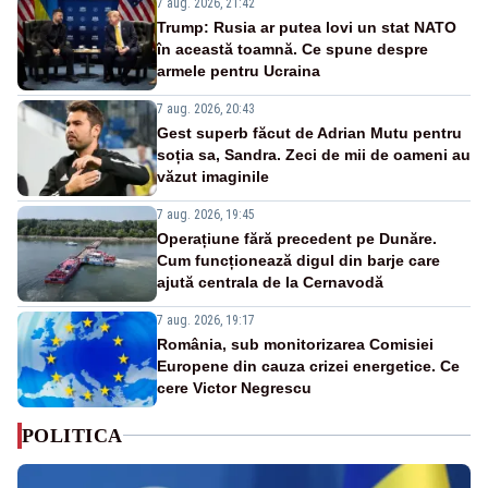
7 aug. 2026, 21:42
Trump: Rusia ar putea lovi un stat NATO
în această toamnă. Ce spune despre
armele pentru Ucraina
7 aug. 2026, 20:43
Gest superb făcut de Adrian Mutu pentru
soția sa, Sandra. Zeci de mii de oameni au
văzut imaginile
7 aug. 2026, 19:45
Operațiune fără precedent pe Dunăre.
Cum funcționează digul din barje care
ajută centrala de la Cernavodă
7 aug. 2026, 19:17
România, sub monitorizarea Comisiei
Europene din cauza crizei energetice. Ce
cere Victor Negrescu
POLITICA