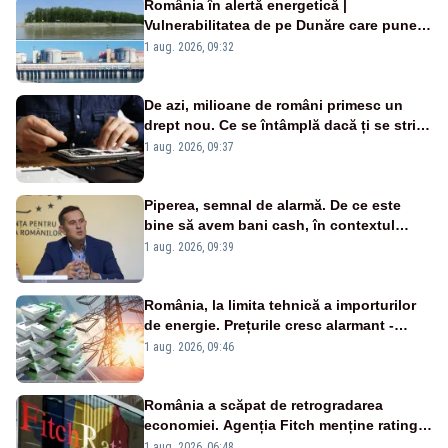
România în alertă energetică |
Vulnerabilitatea de pe Dunăre care pune
în pericol Centrala Cernavodă era
1 aug. 2026, 09:32
cunoscută de pe vremea lui Ceaușescu
De azi, milioane de români primesc un
drept nou. Ce se întâmplă dacă ți se strică
un produs
1 aug. 2026, 09:37
Piperea, semnal de alarmă. De ce este
bine să avem bani cash, în contextul
alertei energetice?
1 aug. 2026, 09:39
România, la limita tehnică a importurilor
de energie. Prețurile cresc alarmant -
Analiză Realitatea Plus
1 aug. 2026, 09:46
România a scăpat de retrogradarea
economiei. Agenția Fitch menține ratingul
„BBB-” cu perspectivă negativă
1 aug. 2026, 06:48