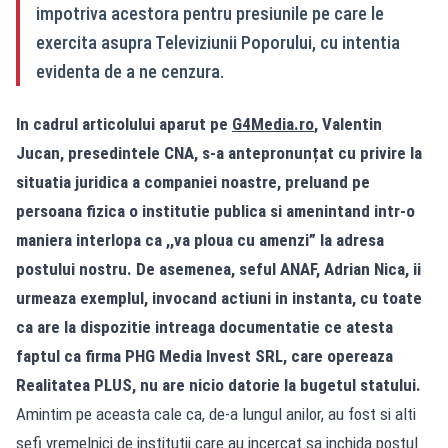
impotriva acestora pentru presiunile pe care le
exercita asupra Televiziunii Poporului, cu intentia
evidenta de a ne cenzura.
In cadrul articolului aparut pe
G4Media.ro
, Valentin
Jucan, presedintele CNA, s-a antepronunțat cu privire la
situatia juridica a companiei noastre, preluand pe
persoana fizica o institutie publica si amenintand intr-o
maniera interlopa ca ,,va ploua cu amenzi” la adresa
postului nostru. De asemenea, seful ANAF, Adrian Nica, ii
urmeaza exemplul, invocand actiuni in instanta, cu toate
ca are la dispozitie intreaga documentatie ce atesta
faptul ca firma PHG Media Invest SRL, care opereaza
Realitatea PLUS, nu are nicio datorie la bugetul statului.
Amintim pe aceasta cale ca, de-a lungul anilor, au fost si alti
sefi vremelnici de institutii care au incercat sa inchida postul