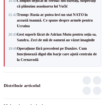
Complot dejucat în Serbia: doi bărbați, suspectați
15:50
că plănuiau asasinarea lui Vučić
Trump: Rusia ar putea lovi un stat NATO în
21:42
această toamnă. Ce spune despre armele pentru
Ucraina
Gest superb făcut de Adrian Mutu pentru soția sa,
20:43
Sandra. Zeci de mii de oameni au văzut imaginile
Operațiune fără precedent pe Dunăre. Cum
19:45
funcționează digul din barje care ajută centrala de
la Cernavodă
Distribuie articolul