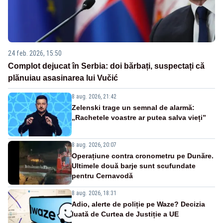
24 feb. 2026, 15:50
Complot dejucat în Serbia: doi bărbați, suspectați că
plănuiau asasinarea lui Vučić
8 aug. 2026, 21:42
Zelenski trage un semnal de alarmă:
„Rachetele voastre ar putea salva vieți”
8 aug. 2026, 20:07
Operațiune contra cronometru pe Dunăre.
Ultimele două barje sunt scufundate
pentru Cernavodă
8 aug. 2026, 18:31
Adio, alerte de poliție pe Waze? Decizia
luată de Curtea de Justiție a UE