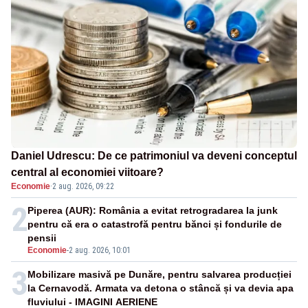
Daniel Udrescu: De ce patrimoniul va deveni conceptul
central al economiei viitoare?
Economie
·
2 aug. 2026, 09:22
2
Piperea (AUR): România a evitat retrogradarea la junk
pentru că era o catastrofă pentru bănci și fondurile de
pensii
Economie
-
2 aug. 2026, 10:01
3
Mobilizare masivă pe Dunăre, pentru salvarea producției
la Cernavodă. Armata va detona o stâncă și va devia apa
fluviului - IMAGINI AERIENE