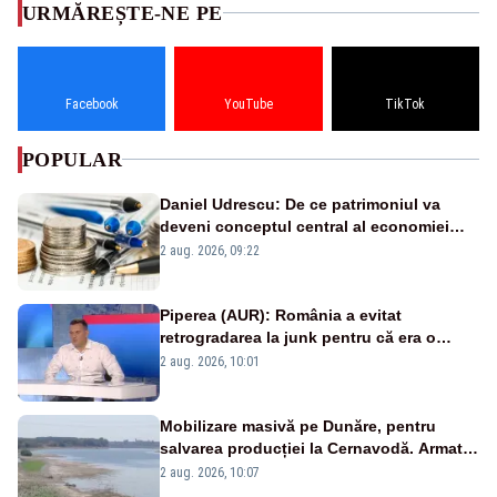
URMĂREȘTE-NE PE
Facebook
YouTube
TikTok
POPULAR
Daniel Udrescu: De ce patrimoniul va
deveni conceptul central al economiei
viitoare?
2 aug. 2026, 09:22
Piperea (AUR): România a evitat
retrogradarea la junk pentru că era o
catastrofă pentru bănci și fondurile de
2 aug. 2026, 10:01
pensii
Mobilizare masivă pe Dunăre, pentru
salvarea producției la Cernavodă. Armata
va detona o stâncă și va devia apa
2 aug. 2026, 10:07
fluviului - IMAGINI AERIENE