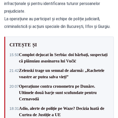
infracționale și pentru identificarea tuturor persoanelor
prejudiciate.
La operațiune au participat și echipe de poliție judiciară,
criminalistică și acțiuni speciale din București, Ilfov și Giurgiu.
CITEȘTE ȘI
Complot dejucat în Serbia: doi bărbați, suspectați
15:50
că plănuiau asasinarea lui Vučić
Zelenski trage un semnal de alarmă: „Rachetele
21:42
voastre ar putea salva vieți”
Operațiune contra cronometru pe Dunăre.
20:07
Ultimele două barje sunt scufundate pentru
Cernavodă
Adio, alerte de poliție pe Waze? Decizia luată de
18:31
Curtea de Justiție a UE