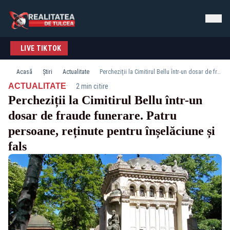
LIVE TIKTOK
Acasă
Știri
Actualitate
Percheziții la Cimitirul Bellu într-un dosar de fraude funerare. Patru persoane, reținute pentru înșelăciune și fals
·
ACTUALITATE
2 min citire
Percheziții la Cimitirul Bellu într-un
dosar de fraude funerare. Patru
persoane, reținute pentru înșelăciune și
fals