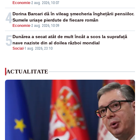
Economie
-
2 aug. 2026, 10:07
4
Dorina Barcari dă în vileag șmecheria înghețării pensiilor.
Sumele uriașe pierdute de fiecare român
Economie
-
2 aug. 2026, 10:09
5
Dunărea a secat atât de mult încât a scos la suprafață
nave naziste din al doilea război mondial
Social
-
1 aug. 2026, 23:10
ACTUALITATE