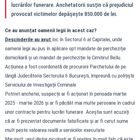
lucrărilor funerare. Anchetatorii susțin că prejudiciul
provocat victimelor depășește 850.000 de lei.
Ce au anunțat oamenii legii în acest caz?
Descinderile au avut
loc în Sectorul 6 al Capitalei, unde
oamenii legii au pus în aplicare opt mandate de percheziție
domiciliară și un mandat de percheziție la Cimitirul Bellu.
Acțiunea a fost coordonată de procurorii Parchetului de pe
lângă Judecătoria Sectorului 6 București, împreună cu polițiștii
Serviciului de Investigații Criminale.
Potrivit anchetei, suspecții ar fi acționat în perioada martie
2025 - martie 2026 și ar fi păcălit mai multe persoane în cadrul
unor contracte pentru lucrări funerare. Aceștia sunt acuzați
că ar fi prezentat documente falsificate și ar fi cerut sume
mult peste valoarea reală a serviciilor executate.
Mai mult, unul dintre inculpați ar fi pretins în mod fals că este