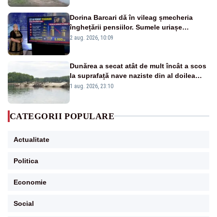
Dorina Barcari dă în vileag șmecheria
înghețării pensiilor. Sumele uriașe
pierdute de fiecare român
2 aug. 2026, 10:09
Dunărea a secat atât de mult încât a scos
la suprafață nave naziste din al doilea
război mondial
1 aug. 2026, 23:10
CATEGORII POPULARE
Actualitate
Politica
Economie
Social