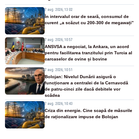
7 aug. 2026, 13:02
În intervalul orar de seară, consumul de
curent „a scăzut cu 200-300 de megawați”
7 aug. 2026, 10:57
ANSVSA a negociat, la Ankara, un acord
pentru facilitarea tranzitului prin Turcia al
carcaselor de ovine și bovine
7 aug. 2026, 10:51
Bolojan: Nivelul Dunării asigură o
funcționare a centralei de la Cernavodă
de patru-cinci zile dacă debitele vor
scădea
7 aug. 2026, 10:43
Criza din energie. Cine scapă de măsurile
de raționalizare impuse de Bolojan