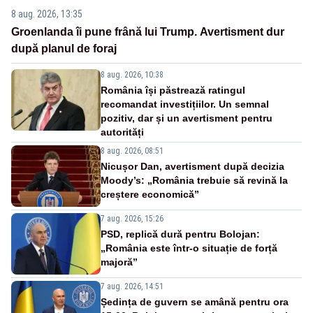
8 aug. 2026, 13:35
Groenlanda îi pune frână lui Trump. Avertisment dur
după planul de foraj
8 aug. 2026, 10:38
România își păstrează ratingul
recomandat investițiilor. Un semnal
pozitiv, dar și un avertisment pentru
autorități
8 aug. 2026, 08:51
Nicușor Dan, avertisment după decizia
Moody’s: „România trebuie să revină la
creștere economică”
7 aug. 2026, 15:26
PSD, replică dură pentru Bolojan:
„România este într-o situație de forță
majoră”
7 aug. 2026, 14:51
Ședința de guvern se amână pentru ora