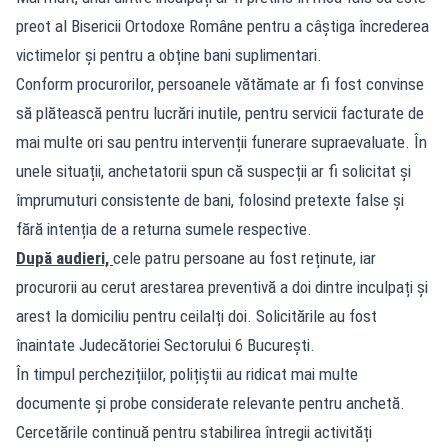
preot al Bisericii Ortodoxe Române pentru a câștiga încrederea
victimelor și pentru a obține bani suplimentari.
Conform procurorilor, persoanele vătămate ar fi fost convinse
să plătească pentru lucrări inutile, pentru servicii facturate de
mai multe ori sau pentru intervenții funerare supraevaluate. În
unele situații, anchetatorii spun că suspecții ar fi solicitat și
împrumuturi consistente de bani, folosind pretexte false și
fără intenția de a returna sumele respective.
După audieri,
cele patru persoane au fost reținute, iar
procurorii au cerut arestarea preventivă a doi dintre inculpați și
arest la domiciliu pentru ceilalți doi. Solicitările au fost
înaintate Judecătoriei Sectorului 6 București.
În timpul perchezițiilor, polițiștii au ridicat mai multe
documente și probe considerate relevante pentru anchetă.
Cercetările continuă pentru stabilirea întregii activități