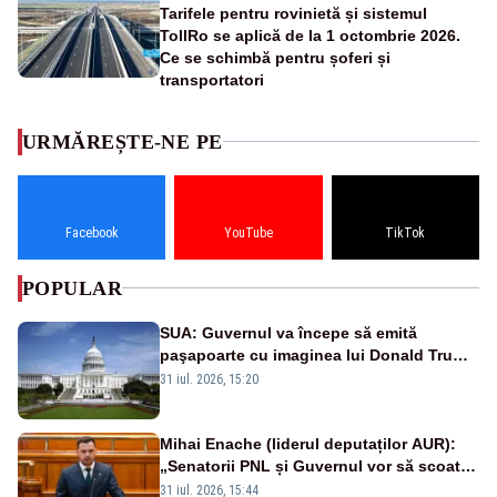
Tarifele pentru rovinietă și sistemul
TollRo se aplică de la 1 octombrie 2026.
Ce se schimbă pentru șoferi și
transportatori
URMĂREȘTE-NE PE
Facebook
YouTube
TikTok
POPULAR
SUA: Guvernul va începe să emită
paşapoarte cu imaginea lui Donald Trump
începând cu 8 august
31 iul. 2026, 15:20
Mihai Enache (liderul deputaților AUR):
„Senatorii PNL și Guvernul vor să scoată
la vânzare bunuri publice pentru a stinge
31 iul. 2026, 15:44