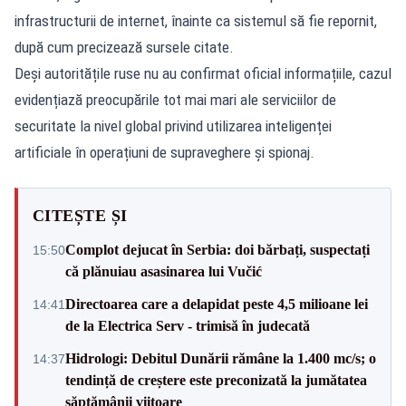
infrastructurii de internet, înainte ca sistemul să fie repornit,
după cum precizează sursele citate.
Deși autoritățile ruse nu au confirmat oficial informațiile, cazul
evidențiază preocupările tot mai mari ale serviciilor de
securitate la nivel global privind utilizarea inteligenței
artificiale în operațiuni de supraveghere și spionaj.
CITEȘTE ȘI
Complot dejucat în Serbia: doi bărbați, suspectați
15:50
că plănuiau asasinarea lui Vučić
Directoarea care a delapidat peste 4,5 milioane lei
14:41
de la Electrica Serv - trimisă în judecată
Hidrologi: Debitul Dunării rămâne la 1.400 mc/s; o
14:37
tendință de creștere este preconizată la jumătatea
săptămânii viitoare