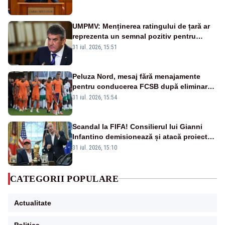
datoriile pentru vaccinurile Pfizer!”
UMPMV: Menținerea ratingului de țară ar
reprezenta un semnal pozitiv pentru
România. Autoritățile trebuie să continue
31 iul. 2026, 15:51
consolidarea stabilității economice și
financiare
Peluza Nord, mesaj fără menajamente
pentru conducerea FCSB după eliminarea
rușinoasă din Conference League
31 iul. 2026, 15:54
Scandal la FIFA! Consilierul lui Gianni
Infantino demisionează și atacă proiectul
privind investitorii străini
31 iul. 2026, 15:10
CATEGORII POPULARE
Actualitate
Politica