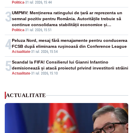
Politica
-
31 iul. 2026, 15:44
3
UMPMV: Menținerea ratingului de țară ar reprezenta un
semnal pozitiv pentru România. Autoritățile trebuie să
continue consolidarea stabilității economice și
Politica
-
31 iul. 2026, 15:51
financiare
4
Peluza Nord, mesaj fără menajamente pentru conducerea
FCSB după eliminarea rușinoasă din Conference League
Actualitate
-
31 iul. 2026, 15:54
5
Scandal la FIFA! Consilierul lui Gianni Infantino
demisionează și atacă proiectul privind investitorii străini
Actualitate
-
31 iul. 2026, 15:10
ACTUALITATE