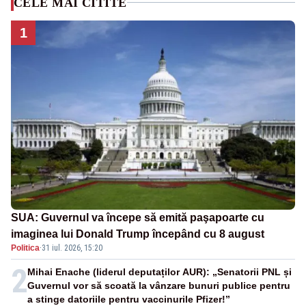
CELE MAI CITITE
1
SUA: Guvernul va începe să emită paşapoarte cu
imaginea lui Donald Trump începând cu 8 august
Politica
·
31 iul. 2026, 15:20
2
Mihai Enache (liderul deputaților AUR): „Senatorii PNL și
Guvernul vor să scoată la vânzare bunuri publice pentru
a stinge datoriile pentru vaccinurile Pfizer!”