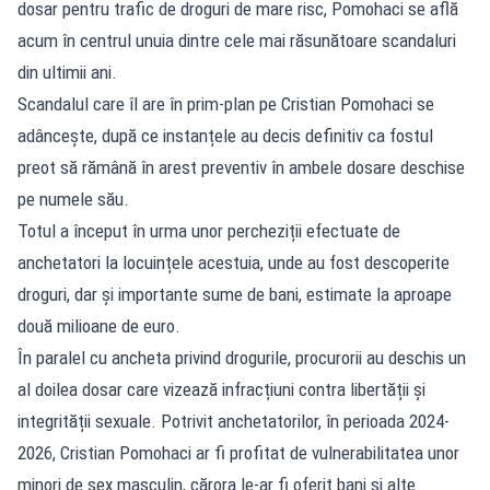
dosar pentru trafic de droguri de mare risc, Pomohaci se află
acum în centrul unuia dintre cele mai răsunătoare scandaluri
din ultimii ani.
Scandalul care îl are în prim-plan pe
Cristian Pomohaci
se
adâncește, după ce instanțele au decis definitiv ca fostul
preot să rămână în arest preventiv în ambele dosare deschise
pe numele său.
Totul a început în urma unor percheziții efectuate de
anchetatori la locuințele acestuia, unde au fost descoperite
droguri, dar și importante sume de bani, estimate la aproape
două milioane de euro.
În paralel cu ancheta privind drogurile, procurorii au deschis un
al doilea dosar care vizează infracțiuni contra libertății și
integrității sexuale. Potrivit anchetatorilor, în perioada 2024-
2026, Cristian Pomohaci ar fi profitat de vulnerabilitatea unor
minori de sex masculin, cărora le-ar fi oferit bani și alte