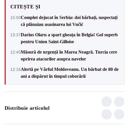
CITEȘTE ȘI
Complot dejucat în Serbia: doi bărbați, suspectați
15:50
că plănuiau asasinarea lui Vučić
Darius Olaru a spart gheața în Belgia! Gol superb
13:37
pentru Union Saint-Gilloise
Măsură de urgență în Marea Neagră. Turcia cere
12:45
oprirea atacurilor asupra navelor
Alertă pe Vârful Moldoveanu. Un bărbat de 80 de
12:16
ani a dispărut în timpul coborârii
Distribuie articolul