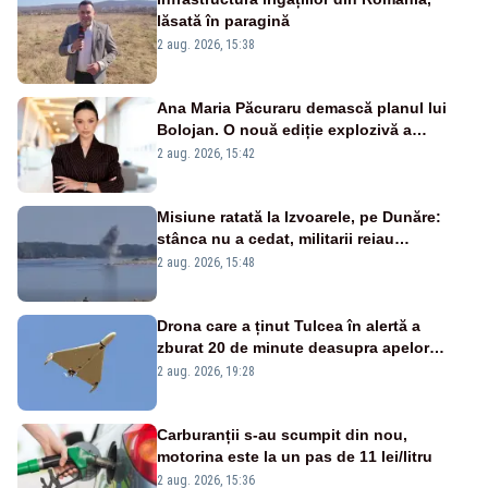
lăsată în paragină
2 aug. 2026, 15:38
Ana Maria Păcuraru demască planul lui
Bolojan. O nouă ediție explozivă a
emisiunii „Miza Zilei” la Realitatea PLUS
2 aug. 2026, 15:42
Misiune ratată la Izvoarele, pe Dunăre:
stânca nu a cedat, militarii reiau
detonările luni – VIDEO
2 aug. 2026, 15:48
Drona care a ținut Tulcea în alertă a
zburat 20 de minute deasupra apelor
României. Au fost ridicate două F-16
2 aug. 2026, 19:28
Carburanții s-au scumpit din nou,
motorina este la un pas de 11 lei/litru
2 aug. 2026, 15:36