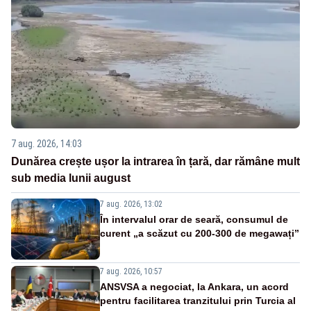
7 aug. 2026, 14:03
Dunărea crește ușor la intrarea în țară, dar rămâne mult
sub media lunii august
7 aug. 2026, 13:02
În intervalul orar de seară, consumul de
curent „a scăzut cu 200-300 de megawați”
7 aug. 2026, 10:57
ANSVSA a negociat, la Ankara, un acord
pentru facilitarea tranzitului prin Turcia al