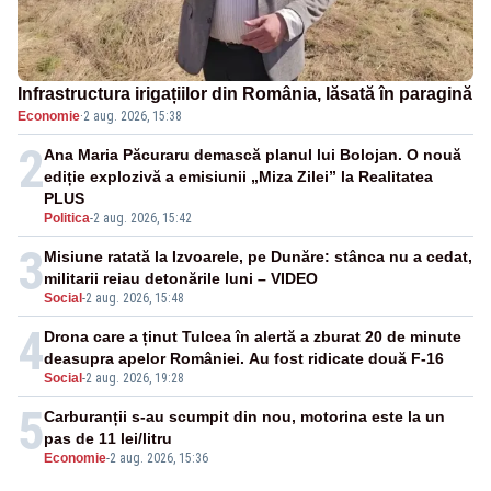
Infrastructura irigațiilor din România, lăsată în paragină
Economie
·
2 aug. 2026, 15:38
2
Ana Maria Păcuraru demască planul lui Bolojan. O nouă
ediție explozivă a emisiunii „Miza Zilei” la Realitatea
PLUS
Politica
-
2 aug. 2026, 15:42
3
Misiune ratată la Izvoarele, pe Dunăre: stânca nu a cedat,
militarii reiau detonările luni – VIDEO
Social
-
2 aug. 2026, 15:48
4
Drona care a ținut Tulcea în alertă a zburat 20 de minute
deasupra apelor României. Au fost ridicate două F-16
Social
-
2 aug. 2026, 19:28
5
Carburanții s-au scumpit din nou, motorina este la un
pas de 11 lei/litru
Economie
-
2 aug. 2026, 15:36