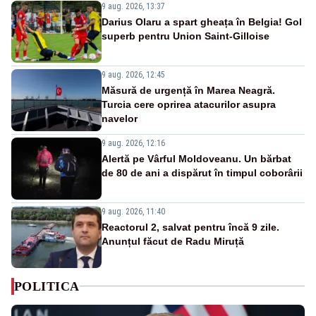
9 aug. 2026, 13:37
Darius Olaru a spart gheața în Belgia! Gol
superb pentru Union Saint-Gilloise
9 aug. 2026, 12:45
Măsură de urgență în Marea Neagră.
Turcia cere oprirea atacurilor asupra
navelor
9 aug. 2026, 12:16
Alertă pe Vârful Moldoveanu. Un bărbat
de 80 de ani a dispărut în timpul coborârii
9 aug. 2026, 11:40
Reactorul 2, salvat pentru încă 9 zile.
Anunțul făcut de Radu Miruță
POLITICA