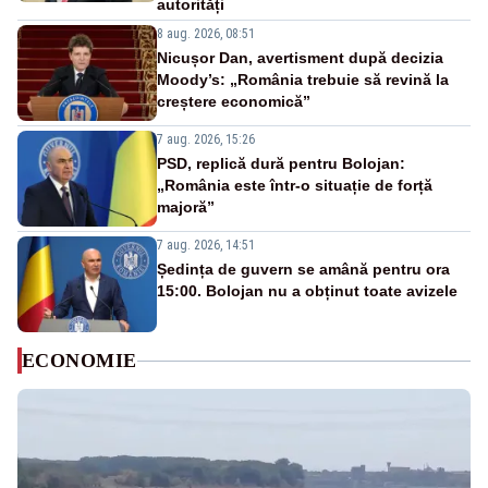
autorități
8 aug. 2026, 08:51
Nicușor Dan, avertisment după decizia
Moody’s: „România trebuie să revină la
creștere economică”
7 aug. 2026, 15:26
PSD, replică dură pentru Bolojan:
„România este într-o situație de forță
majoră”
7 aug. 2026, 14:51
Ședința de guvern se amână pentru ora
15:00. Bolojan nu a obținut toate avizele
ECONOMIE