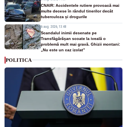
CNAIR: Accidentele rutiere provoacă mai
multe decese în rândul tinerilor decât
tuberculoza și drogurile
6 aug. 2026, 13:48
Scandalul inimii desenate pe
Transfăgărășan scoate la iveală o
problemă mult mai gravă. Ghizii montani:
„Nu este un caz izolat”
POLITICA