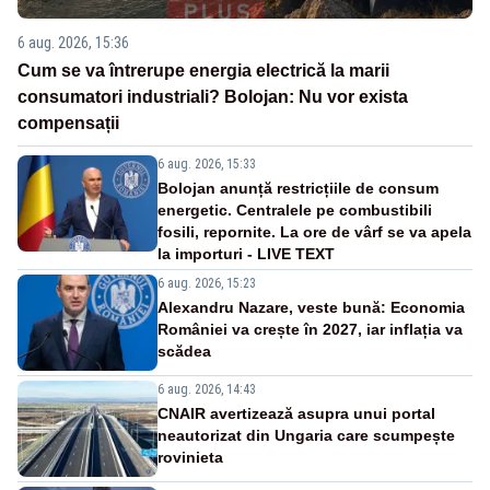
6 aug. 2026, 15:36
Cum se va întrerupe energia electrică la marii
consumatori industriali? Bolojan: Nu vor exista
compensații
6 aug. 2026, 15:33
Bolojan anunță restricțiile de consum
energetic. Centralele pe combustibili
fosili, repornite. La ore de vârf se va apela
la importuri - LIVE TEXT
6 aug. 2026, 15:23
Alexandru Nazare, veste bună: Economia
României va crește în 2027, iar inflația va
scădea
6 aug. 2026, 14:43
CNAIR avertizează asupra unui portal
neautorizat din Ungaria care scumpește
rovinieta