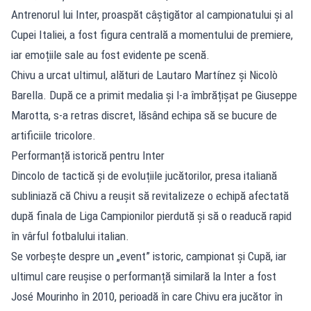
Antrenorul lui Inter, proaspăt câștigător al campionatului și al
Cupei Italiei, a fost figura centrală a momentului de premiere,
iar emoțiile sale au fost evidente pe scenă.
Chivu a urcat ultimul, alături de Lautaro Martínez și Nicolò
Barella. După ce a primit medalia și l-a îmbrățișat pe Giuseppe
Marotta, s-a retras discret, lăsând echipa să se bucure de
artificiile tricolore.
Performanță istorică pentru Inter
Dincolo de tactică și de evoluțiile jucătorilor, presa italiană
subliniază că Chivu a reușit să revitalizeze o echipă afectată
după finala de Liga Campionilor pierdută și să o readucă rapid
în vârful fotbalului italian.
Se vorbește despre un „event” istoric, campionat și Cupă, iar
ultimul care reușise o performanță similară la Inter a fost
José Mourinho în 2010, perioadă în care Chivu era jucător în