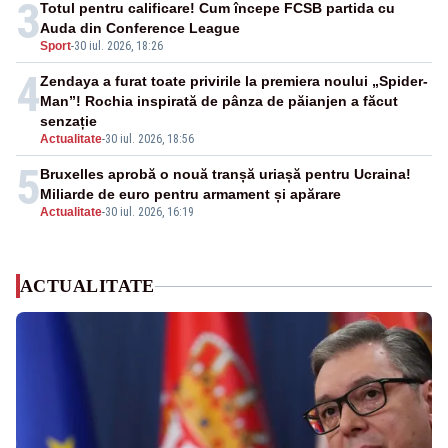
3
Totul pentru calificare! Cum începe FCSB partida cu
Auda din Conference League
Sport
-
30 iul. 2026, 18:26
4
Zendaya a furat toate privirile la premiera noului „Spider-
Man”! Rochia inspirată de pânza de păianjen a făcut
senzație
Actualitate
-
30 iul. 2026, 18:56
5
Bruxelles aprobă o nouă tranșă uriașă pentru Ucraina!
Miliarde de euro pentru armament și apărare
Actualitate
-
30 iul. 2026, 16:19
ACTUALITATE