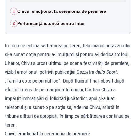
Chivu, emoționat la ceremonia de premiere
1
Performanță istorică pentru Inter
2
În timp ce echipa sărbătorea pe teren, tehnicianul nerazzurrilor
și-a sunat soția pentru a-i mulțumi și pentru a-i dedica trofeul.
Ulterior, Chivu a urcat ultimul pe scena festivității de premiere,
vizibil emoționat, potrivit publicației
Gazzetta dello Sport
.
„Familia este pe primul loc”. După fluierul final, obosit după
efortul intens de pe marginea terenului, Cristian Chivu a
împărțit îmbrățișări și felicitări jucătorilor, apoi și-a luat
telefonul și a sunat-o pe soția sa, Adelina Chivu, aflată în
tribune alături de apropiați, în timp ce sărbătoarea continua pe
teren.
Chivu, emoționat la ceremonia de premiere