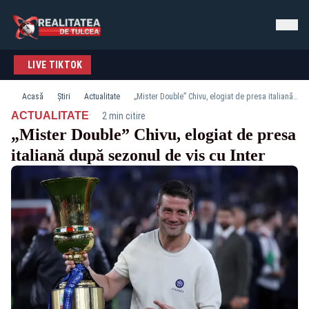
LIVE TIKTOK
Acasă
Știri
Actualitate
„Mister Double” Chivu, elogiat de presa italiană după sezonul de vis cu Inter
·
ACTUALITATE
2 min citire
„Mister Double” Chivu, elogiat de presa
italiană după sezonul de vis cu Inter