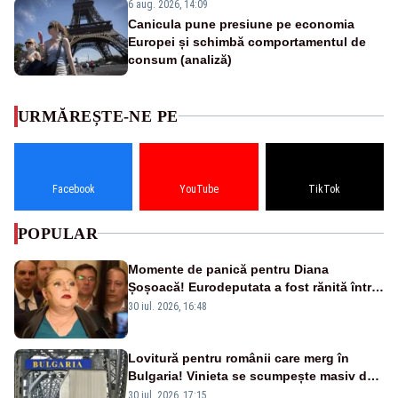
6 aug. 2026, 14:09
Canicula pune presiune pe economia
Europei și schimbă comportamentul de
consum (analiză)
URMĂREȘTE-NE PE
Facebook
YouTube
TikTok
POPULAR
Momente de panică pentru Diana
Șoșoacă! Eurodeputata a fost rănită într-
un accident rutier
30 iul. 2026, 16:48
Lovitură pentru românii care merg în
Bulgaria! Vinieta se scumpește masiv de
la 1 august
30 iul. 2026, 17:15