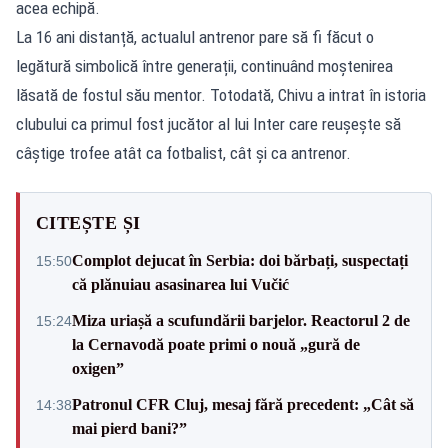
acea echipă.
La 16 ani distanță, actualul antrenor pare să fi făcut o
legătură simbolică între generații, continuând moștenirea
lăsată de fostul său mentor. Totodată, Chivu a intrat în istoria
clubului ca primul fost jucător al lui Inter care reușește să
câștige trofee atât ca fotbalist, cât și ca antrenor.
CITEȘTE ȘI
Complot dejucat în Serbia: doi bărbați, suspectați
15:50
că plănuiau asasinarea lui Vučić
Miza uriașă a scufundării barjelor. Reactorul 2 de
15:24
la Cernavodă poate primi o nouă „gură de
oxigen”
Patronul CFR Cluj, mesaj fără precedent: „Cât să
14:38
mai pierd bani?”