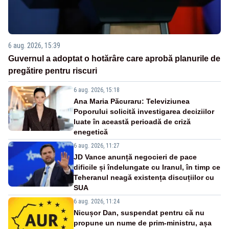
6 aug. 2026, 15:39
Guvernul a adoptat o hotărâre care aprobă planurile de
pregătire pentru riscuri
6 aug. 2026, 15:18
Ana Maria Păcuraru: Televiziunea
Poporului solicită investigarea deciziilor
luate în această perioadă de criză
enegetică
6 aug. 2026, 11:27
JD Vance anunță negocieri de pace
dificile și îndelungate cu Iranul, în timp ce
Teheranul neagă existența discuțiilor cu
SUA
6 aug. 2026, 11:24
Nicușor Dan, suspendat pentru că nu
propune un nume de prim-ministru, așa