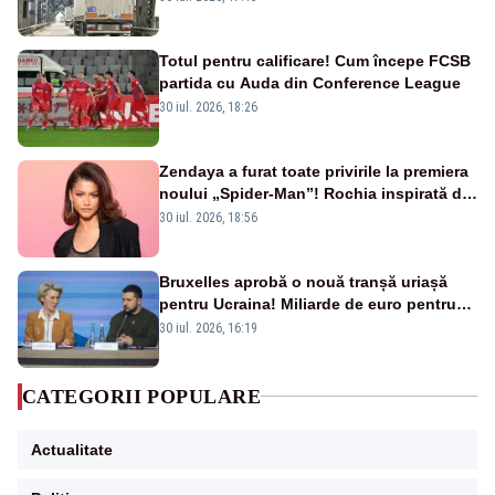
Totul pentru calificare! Cum începe FCSB
partida cu Auda din Conference League
30 iul. 2026, 18:26
Zendaya a furat toate privirile la premiera
noului „Spider-Man”! Rochia inspirată de
pânza de păianjen a făcut senzație
30 iul. 2026, 18:56
Bruxelles aprobă o nouă tranșă uriașă
pentru Ucraina! Miliarde de euro pentru
armament și apărare
30 iul. 2026, 16:19
CATEGORII POPULARE
Actualitate