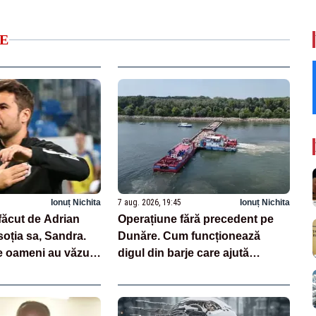
E
Ionuț Nichita
7 aug. 2026, 19:45
Ionuț Nichita
făcut de Adrian
Operațiune fără precedent pe
oția sa, Sandra.
Dunăre. Cum funcționează
de oameni au văzut
digul din barje care ajută
centrala de la Cernavodă