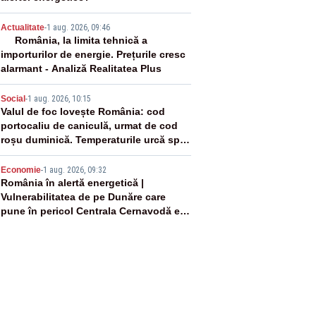
3
Actualitate
-
1 aug. 2026, 09:46
România, la limita tehnică a
importurilor de energie. Prețurile cresc
alarmant - Analiză Realitatea Plus
4
Social
-
1 aug. 2026, 10:15
Valul de foc lovește România: cod
portocaliu de caniculă, urmat de cod
roșu duminică. Temperaturile urcă spre
40°C
5
Economie
-
1 aug. 2026, 09:32
România în alertă energetică |
Vulnerabilitatea de pe Dunăre care
pune în pericol Centrala Cernavodă era
cunoscută de pe vremea lui Ceaușescu