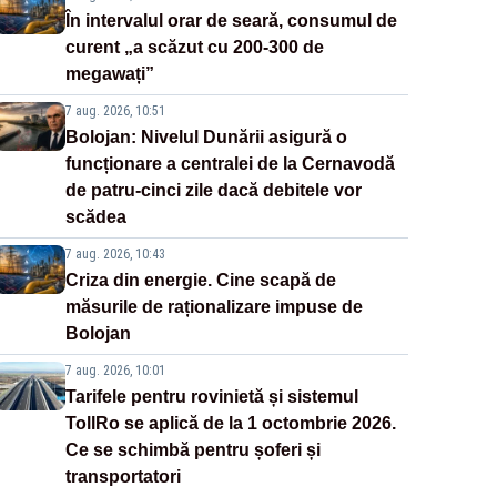
În intervalul orar de seară, consumul de
curent „a scăzut cu 200-300 de
megawați”
7 aug. 2026, 10:51
Bolojan: Nivelul Dunării asigură o
funcționare a centralei de la Cernavodă
de patru-cinci zile dacă debitele vor
scădea
7 aug. 2026, 10:43
Criza din energie. Cine scapă de
măsurile de raționalizare impuse de
Bolojan
7 aug. 2026, 10:01
Tarifele pentru rovinietă și sistemul
TollRo se aplică de la 1 octombrie 2026.
Ce se schimbă pentru șoferi și
transportatori