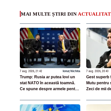
MAI MULTE ȘTIRI DIN
ACTUALITAT
7 aug. 2026, 21:42
Ionuț Nichita
7 aug. 2026, 20:43
Trump: Rusia ar putea lovi un
Gest superb 
stat NATO în această toamnă.
Mutu pentru s
Ce spune despre armele pentru
Zeci de mii 
Ucraina
imaginile