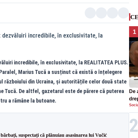
CE
1
dezvăluiri incredibile, în exclusivitate, la
ăluiri incredibile, în exclusivitate, la REALITATEA PLUS.
 Paralel, Marius Tucă a susținut că există o înțelegere
l războiului din Ucraina, și autoritățile celor două state
e Tucă. De altfel, gazetarul este de părere că puterea
De 
dre
ntru a rămâne la butoane.
Socia
str
bărbați, suspectați că plănuiau asasinarea lui Vučić