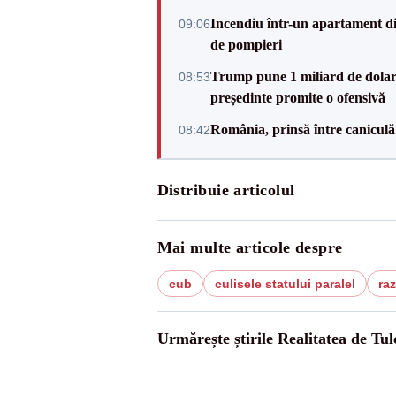
Incendiu într-un apartament di
09:06
de pompieri
Trump pune 1 miliard de dolar
08:53
președinte promite o ofensivă
România, prinsă între caniculă
08:42
Distribuie articolul
Mai multe articole despre
cub
culisele statului paralel
ra
Urmărește știrile Realitatea de Tul