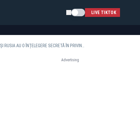
Schimba tema
LIVE TIKTOK
MARIUS TUCĂ, LA CULISELE STATULUI PARALEL: ”FRICA DE RUSIA, ARMĂ POLITICĂ. SUA ȘI RUSIA AU O ÎNȚELEGERE SECRETĂ ÎN PRIVINȚA RĂZBOIULUI DIN UCRAINA”
Advertising