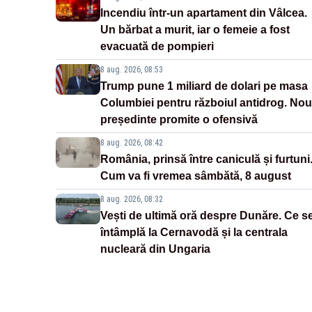
Incendiu într-un apartament din Vâlcea.
Un bărbat a murit, iar o femeie a fost
evacuată de pompieri
8 aug. 2026, 08:53
Trump pune 1 miliard de dolari pe masa
Columbiei pentru războiul antidrog. Nou
președinte promite o ofensivă
8 aug. 2026, 08:42
România, prinsă între caniculă și furtuni
Cum va fi vremea sâmbătă, 8 august
8 aug. 2026, 08:32
Vești de ultimă oră despre Dunăre. Ce s
întâmplă la Cernavodă și la centrala
nucleară din Ungaria