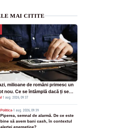
LE MAI CITITE
azi, milioane de români primesc un
pt nou. Ce se întâmplă dacă ți se
l
·
1 aug. 2026, 09:37
ică un produs
2
Politica
-
1 aug. 2026, 09:39
Piperea, semnal de alarmă. De ce este
bine să avem bani cash, în contextul
alertei energetice?