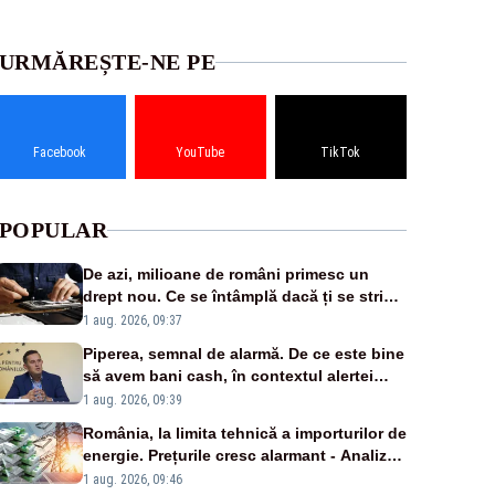
URMĂREȘTE-NE PE
Facebook
YouTube
TikTok
POPULAR
De azi, milioane de români primesc un
drept nou. Ce se întâmplă dacă ți se strică
un produs
1 aug. 2026, 09:37
Piperea, semnal de alarmă. De ce este bine
să avem bani cash, în contextul alertei
energetice?
1 aug. 2026, 09:39
România, la limita tehnică a importurilor de
energie. Prețurile cresc alarmant - Analiză
Realitatea Plus
1 aug. 2026, 09:46