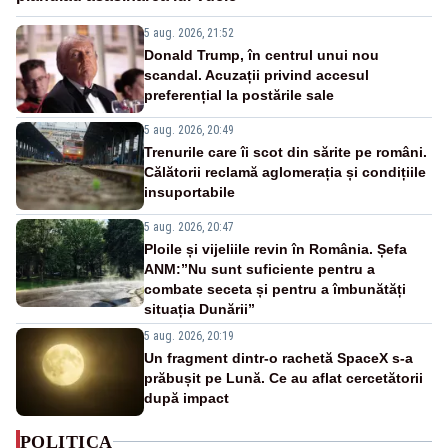
5 aug. 2026, 21:52
Donald Trump, în centrul unui nou
scandal. Acuzații privind accesul
preferențial la postările sale
5 aug. 2026, 20:49
Trenurile care îi scot din sărite pe români.
Călătorii reclamă aglomerația și condițiile
insuportabile
5 aug. 2026, 20:47
Ploile și vijeliile revin în România. Șefa
ANM:”Nu sunt suficiente pentru a
combate seceta și pentru a îmbunătăți
situația Dunării”
5 aug. 2026, 20:19
Un fragment dintr-o rachetă SpaceX s-a
prăbușit pe Lună. Ce au aflat cercetătorii
după impact
POLITICA