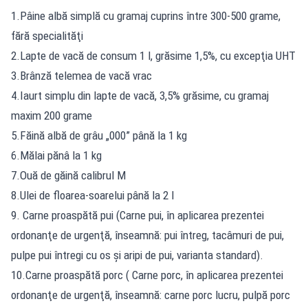
1.Pâine albă simplă cu gramaj cuprins între 300-500 grame,
fără specialităţi
2.Lapte de vacă de consum 1 l, grăsime 1,5%, cu excepţia UHT
3.Brânză telemea de vacă vrac
4.Iaurt simplu din lapte de vacă, 3,5% grăsime, cu gramaj
maxim 200 grame
5.Făină albă de grâu „000” până la 1 kg
6.Mălai pănâ la 1 kg
7.Ouă de găină calibrul M
8.Ulei de floarea-soarelui până la 2 l
9. Carne proaspătă pui (Carne pui, în aplicarea prezentei
ordonanţe de urgenţă, înseamnă: pui întreg, tacâmuri de pui,
pulpe pui întregi cu os şi aripi de pui, varianta standard).
10.Carne proaspătă porc ( Carne porc, în aplicarea prezentei
ordonanţe de urgenţă, înseamnă: carne porc lucru, pulpă porc