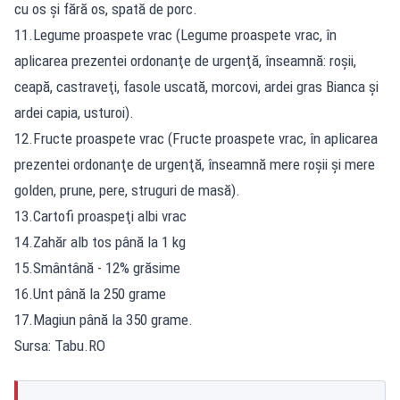
cu os şi fără os, spată de porc.
11.Legume proaspete vrac (Legume proaspete vrac, în
aplicarea prezentei ordonanţe de urgenţă, înseamnă: roşii,
ceapă, castraveţi, fasole uscată, morcovi, ardei gras Bianca şi
ardei capia, usturoi).
12.Fructe proaspete vrac (Fructe proaspete vrac, în aplicarea
prezentei ordonanţe de urgenţă, înseamnă mere roşii şi mere
golden, prune, pere, struguri de masă).
13.Cartofi proaspeţi albi vrac
14.Zahăr alb tos până la 1 kg
15.Smântână - 12% grăsime
16.Unt până la 250 grame
17.Magiun până la 350 grame.
Sursa: Tabu.RO