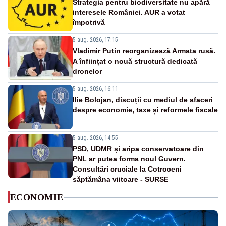
Strategia pentru biodiversitate nu apără
interesele României. AUR a votat
împotrivă
5 aug. 2026, 17:15
Vladimir Putin reorganizează Armata rusă.
A înființat o nouă structură dedicată
dronelor
5 aug. 2026, 16:11
Ilie Bolojan, discuții cu mediul de afaceri
despre economie, taxe și reformele fiscale
5 aug. 2026, 14:55
PSD, UDMR și aripa conservatoare din
PNL ar putea forma noul Guvern.
Consultări cruciale la Cotroceni
săptămâna viitoare - SURSE
ECONOMIE