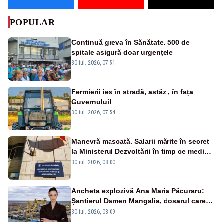
POPULAR
Continuă greva în Sănătate. 500 de
spitale asigură doar urgențele
30 iul. 2026, 07:51
Fermierii ies în stradă, astăzi, în fața
Guvernului!
30 iul. 2026, 07:54
Manevră mascată. Salarii mărite în secret
la Ministerul Dezvoltării în timp ce medicii
ies în stradă
30 iul. 2026, 08:00
Ancheta explozivă Ana Maria Păcuraru:
Șantierul Damen Mangalia, dosarul care
scufundă apărarea României
30 iul. 2026, 08:09