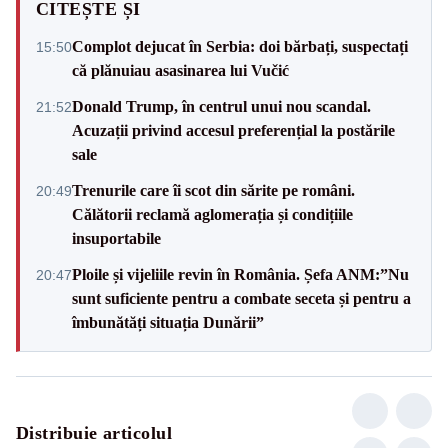
CITEȘTE ȘI
Complot dejucat în Serbia: doi bărbați, suspectați
15:50
că plănuiau asasinarea lui Vučić
Donald Trump, în centrul unui nou scandal.
21:52
Acuzații privind accesul preferențial la postările
sale
Trenurile care îi scot din sărite pe români.
20:49
Călătorii reclamă aglomerația și condițiile
insuportabile
Ploile și vijeliile revin în România. Șefa ANM:”Nu
20:47
sunt suficiente pentru a combate seceta și pentru a
îmbunătăți situația Dunării”
Distribuie articolul