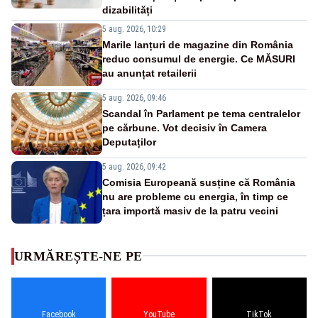
dizabilități
5 aug. 2026, 10:29
Marile lanțuri de magazine din România
reduc consumul de energie. Ce MĂSURI
au anunțat retailerii
5 aug. 2026, 09:46
Scandal în Parlament pe tema centralelor
pe cărbune. Vot decisiv în Camera
Deputaților
5 aug. 2026, 09:42
Comisia Europeană susține că România
nu are probleme cu energia, în timp ce
țara importă masiv de la patru vecini
URMĂREȘTE-NE PE
Facebook
YouTube
TikTok