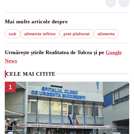
Mai multe articole despre
cub
alimente ieftine
pret plafonat
alimente
Urmărește știrile Realitatea de Tulcea și pe
Google
News
CELE MAI CITITE
1