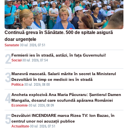
Continuă greva în Sănătate. 500 de spitale asigură
doar urgențele
Sanatate
·
30 iul. 2026, 07:51
2
Fermierii ies în stradă, astăzi, în fața Guvernului!
Social
-
30 iul. 2026, 07:54
3
Manevră mascată. Salarii mărite în secret la Ministerul
Dezvoltării în timp ce medicii ies în stradă
Politica
-
30 iul. 2026, 08:00
4
Ancheta explozivă Ana Maria Păcuraru: Șantierul Damen
Mangalia, dosarul care scufundă apărarea României
Economie
-
30 iul. 2026, 08:09
5
Dezvăluiri INCENDIARE marca Rizea TV: Ion Bazac, în
centrul unor noi acuzații publice
Actualitate
-
30 iul. 2026, 07:51