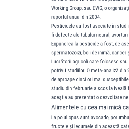
Working Group, sau EWG, o organizați
raportul anual din 2004.
Pesticidele au fost asociate în studi
fi defecte ale tubului neural, avortur
Expunerea la pesticide a fost, de as
spermatozoizi, boli de inimă, cancer și
Lucrătorii agricoli care folosesc sau 
potrivit studiilor. O meta-analiză di
de aproape cinci ori mai susceptibile
studiu din februarie a scos la iveală 
aceștia au prezentat o dezvoltare ne
Alimentele cu cea mai mică ca
La polul opus sunt avocado, porumbu
fructele și legumele din această cate