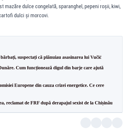
t mazăre dulce congelată, sparanghel, pepeni roșii, kiwi,
cartofi dulci și morcovi.
bărbați, suspectați că plănuiau asasinarea lui Vučić
Dunăre. Cum funcționează digul din barje care ajută
isiei Europene din cauza crizei energetice. Ce cere
a, reclamat de FRF după derapajul sexist de la Chișinău