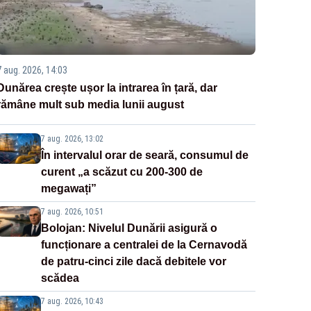
7 aug. 2026, 14:03
Dunărea crește ușor la intrarea în țară, dar
rămâne mult sub media lunii august
7 aug. 2026, 13:02
În intervalul orar de seară, consumul de
curent „a scăzut cu 200-300 de
megawați”
7 aug. 2026, 10:51
Bolojan: Nivelul Dunării asigură o
funcționare a centralei de la Cernavodă
de patru-cinci zile dacă debitele vor
scădea
7 aug. 2026, 10:43