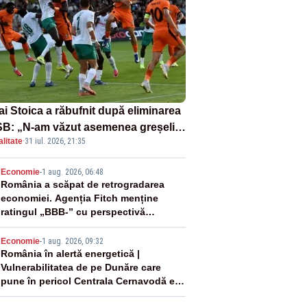
ai Stoica a răbufnit după eliminarea
B: „N-am văzut asemenea greșeli
litate
·
31 iul. 2026, 21:35
190 de meciuri europene”
2
Economie
-
1 aug. 2026, 06:48
România a scăpat de retrogradarea
economiei. Agenția Fitch menține
ratingul „BBB-” cu perspectivă
negativă
3
Economie
-
1 aug. 2026, 09:32
România în alertă energetică |
Vulnerabilitatea de pe Dunăre care
pune în pericol Centrala Cernavodă era
cunoscută de pe vremea lui Ceaușescu