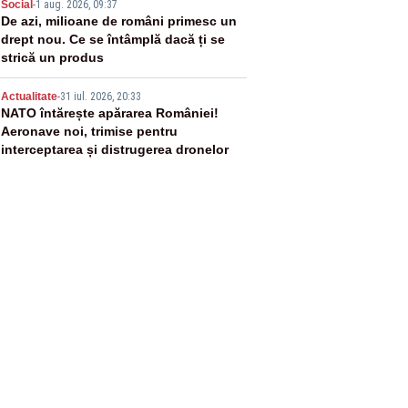
4
Social
-
1 aug. 2026, 09:37
De azi, milioane de români primesc un
drept nou. Ce se întâmplă dacă ți se
strică un produs
5
Actualitate
-
31 iul. 2026, 20:33
NATO întărește apărarea României!
Aeronave noi, trimise pentru
interceptarea și distrugerea dronelor