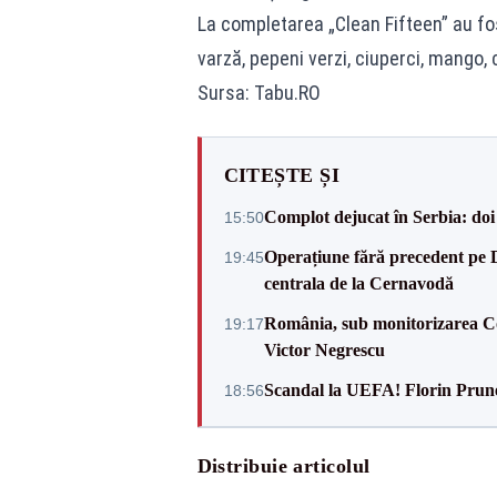
La completarea „Clean Fifteen” au fos
varză, pepeni verzi, ciuperci, mango, 
Sursa: Tabu.RO
CITEȘTE ȘI
Complot dejucat în Serbia: doi 
15:50
Operațiune fără precedent pe 
19:45
centrala de la Cernavodă
România, sub monitorizarea Com
19:17
Victor Negrescu
Scandal la UEFA! Florin Prune
18:56
Distribuie articolul