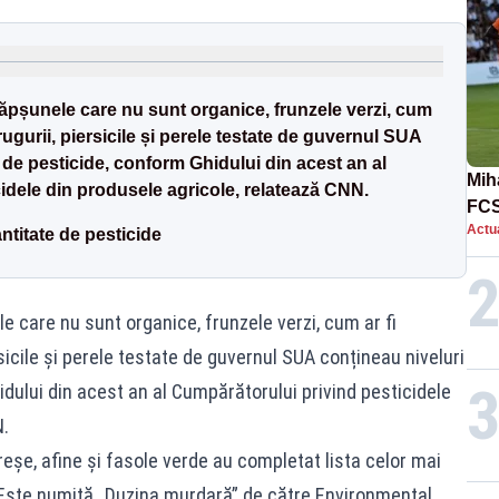
căpșunele care nu sunt organice, frunzele verzi, cum
trugurii, piersicile și perele testate de guvernul SUA
 de pesticide, conform Ghidului din acest an al
Mih
idele din produsele agricole, relatează CNN.
FCS
Actua
în 
ntitate de pesticide
e care nu sunt organice, frunzele verzi, cum ar fi
rsicile și perele testate de guvernul SUA conțineau niveluri
dului din acest an al Cumpărătorului privind pesticidele
N.
ireșe, afine și fasole verde au completat lista celor mai
Este numită „Duzina murdară” de către Environmental