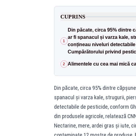
CUPRINS
Din păcate, circa 95% dintre 
ar fi spanacul și varza kale, s
1
conțineau niveluri detectabile
Cumpărătorului privind pestic
Alimentele cu cea mai mică ca
2
Din păcate, circa 95% dintre căpșunel
spanacul și varza kale, strugurii, pie
detectabile de pesticide, conform Ghi
din produsele agricole, relatează CN
Nectarine, mere, ardei gras și iute, c
contaminate 12 mostre de produse. 