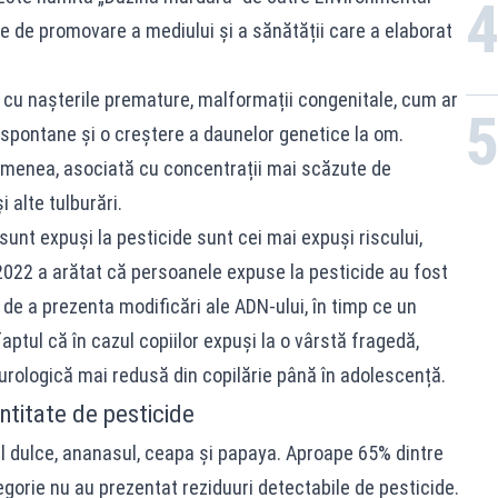
e de promovare a mediului și a sănătății care a elaborat
i cu nașterile premature, malformații congenitale, cum ar
i spontane și o creștere a daunelor genetice la om.
emenea, asociată cu concentrații mai scăzute de
 alte tulburări.
sunt expuși la pesticide sunt cei mai expuși riscului,
n 2022 a arătat că persoanele expuse la pesticide au fost
 de a prezenta modificări ale ADN-ului, în timp ce un
faptul că în cazul copiilor expuși la o vârstă fragedă,
urologică mai redusă din copilărie până în adolescență.
ntitate de pesticide
l dulce, ananasul, ceapa și papaya. Aproape 65% dintre
gorie nu au prezentat reziduuri detectabile de pesticide.