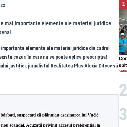
1
:22
ele mai importante elemente ale materiei juridice
penal
 importante elemente ale materiei juridice din cadrul
există cazuri în care nu se poate aplica prescripția!
Con
lui justiției, jurnalistul Realitatea Plus Alexia Ditcov vă
spi
Sana
bărbați, suspectați că plănuiau asasinarea lui Vučić
ou scandal. Acuzații privind accesul preferențial la