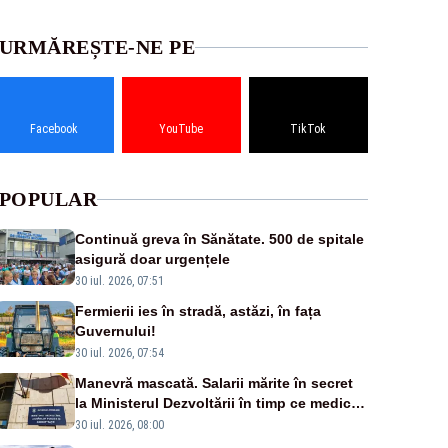
URMĂREȘTE-NE PE
Facebook
YouTube
TikTok
POPULAR
Continuă greva în Sănătate. 500 de spitale
asigură doar urgențele
30 iul. 2026, 07:51
Fermierii ies în stradă, astăzi, în fața
Guvernului!
30 iul. 2026, 07:54
Manevră mascată. Salarii mărite în secret
la Ministerul Dezvoltării în timp ce medicii
ies în stradă
30 iul. 2026, 08:00