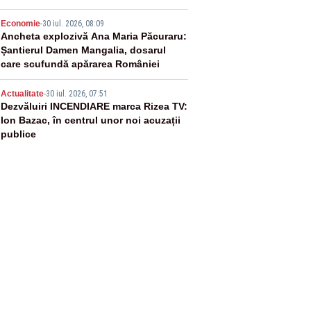
4
Economie
-
30 iul. 2026, 08:09
Ancheta explozivă Ana Maria Păcuraru:
Șantierul Damen Mangalia, dosarul
care scufundă apărarea României
5
Actualitate
-
30 iul. 2026, 07:51
Dezvăluiri INCENDIARE marca Rizea TV:
Ion Bazac, în centrul unor noi acuzații
publice