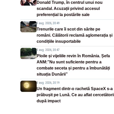
Donald Trump, în centrul unui nou
scandal. Acuzații privind accesul
preferențial la postările sale
5 aug. 2026, 20:49
Trenurile care îi scot din sărite pe
români. Călătorii reclamă aglomerația și
condițiile insuportabile
5 aug. 2026, 20:47
Ploile și vijeliile revin în România. Șefa
ANM:”Nu sunt suficiente pentru a
combate seceta și pentru a îmbunătăți
situația Dunării”
5 aug. 2026, 20:19
Un fragment dintr-o rachetă SpaceX s-a
prăbușit pe Lună. Ce au aflat cercetători
după impact