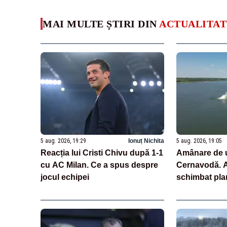
MAI MULTE ȘTIRI DIN
ACTUALITAT
5 aug. 2026, 19:29
Ionuț Nichita
5 aug. 2026, 19:05
Reacția lui Cristi Chivu după 1-1
Amânare de u
cu AC Milan. Ce a spus despre
Cernavodă. Au
jocul echipei
schimbat pla
scufundarea 