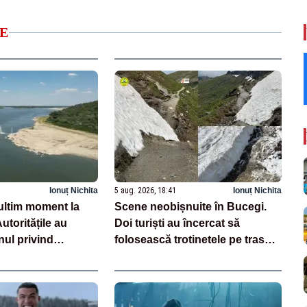
E
Ionuț Nichita
5 aug. 2026, 18:41
Ionuț Nichita
ltim moment la
Scene neobișnuite în Bucegi.
toritățile au
Doi turiști au încercat să
nul privind
folosească trotinetele pe traseul
barjelor
montan