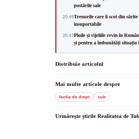
postările sale
Trenurile care îi scot din sărit
20:49
insuportabile
Ploile și vijeliile revin în Ro
20:47
și pentru a îmbunătăți situația
Distribuie articolul
Mai multe articole despre
lectia de drept
cub
Urmărește știrile Realitatea de Tul