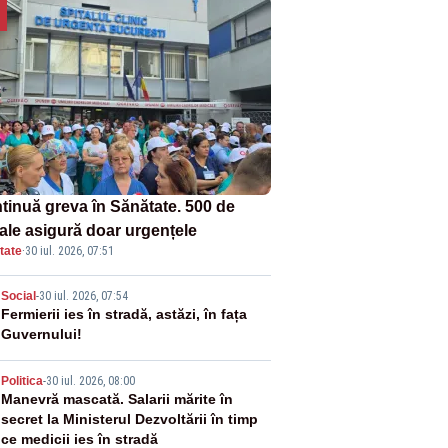
tinuă greva în Sănătate. 500 de
tale asigură doar urgențele
tate
·
30 iul. 2026, 07:51
2
Social
-
30 iul. 2026, 07:54
Fermierii ies în stradă, astăzi, în fața
Guvernului!
3
Politica
-
30 iul. 2026, 08:00
Manevră mascată. Salarii mărite în
secret la Ministerul Dezvoltării în timp
ce medicii ies în stradă