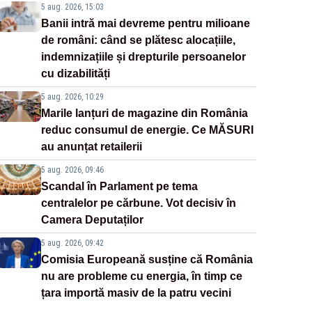
5 aug. 2026, 15:03
Banii intră mai devreme pentru milioane
de români: când se plătesc alocațiile,
indemnizațiile și drepturile persoanelor
cu dizabilități
5 aug. 2026, 10:29
Marile lanțuri de magazine din România
reduc consumul de energie. Ce MĂSURI
au anunțat retailerii
5 aug. 2026, 09:46
Scandal în Parlament pe tema
centralelor pe cărbune. Vot decisiv în
Camera Deputaților
5 aug. 2026, 09:42
Comisia Europeană susține că România
nu are probleme cu energia, în timp ce
țara importă masiv de la patru vecini