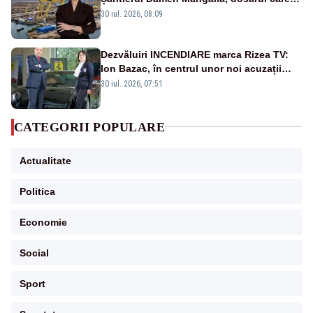
scufundă apărarea României
30 iul. 2026, 08:09
Dezvăluiri INCENDIARE marca Rizea TV:
Ion Bazac, în centrul unor noi acuzații
publice
30 iul. 2026, 07:51
CATEGORII POPULARE
Actualitate
Politica
Economie
Social
Sport