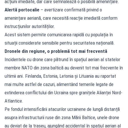
acțiuni imediate, dar care semnalează o posibilă amenințare.
Alertă portocalie
– avertizare confirmată privind o
amenințare aeriană, care necesită reacție imediată conform
instrucțiunilor autorităților.
Acest sistem permite comunicarea rapidă cu populația în
situații considerate sensibile pentru securitatea națională.
Dronele din regiune, o problemă tot mai frecventă
Incidentele cu drone care pătrund în spațiul aerian al statelor
membre NATO din zona baltică au devenit tot mai frecvente în
ultimii ani. Finlanda, Estonia, Letonia și Lituania au raportat
mai multe astfel de cazuri, alimentând temerile legate de
extinderea conflictului din Ucraina spre granițele Alianței Nord-
Atlantice.
Pe fondul intensificării atacurilor ucrainene de lungă distanță
asupra infrastructurii ruse din zona Mării Baltice, unele drone
au deviat de la traseu, ajungând accidental în spațiul aerian al