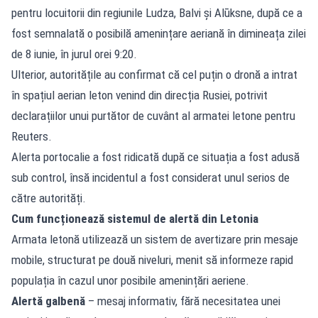
pentru locuitorii din regiunile Ludza, Balvi și Alūksne, după ce a
fost semnalată o posibilă amenințare aeriană în dimineața zilei
de 8 iunie, în jurul orei 9:20.
Ulterior, autoritățile au confirmat că cel puțin o dronă a intrat
în spațiul aerian leton venind din direcția Rusiei, potrivit
declarațiilor unui purtător de cuvânt al armatei letone pentru
Reuters.
Alerta portocalie a fost ridicată după ce situația a fost adusă
sub control, însă incidentul a fost considerat unul serios de
către autorități.
Cum funcționează sistemul de alertă din Letonia
Armata letonă utilizează un sistem de avertizare prin mesaje
mobile, structurat pe două niveluri, menit să informeze rapid
populația în cazul unor posibile amenințări aeriene.
Alertă galbenă
– mesaj informativ, fără necesitatea unei