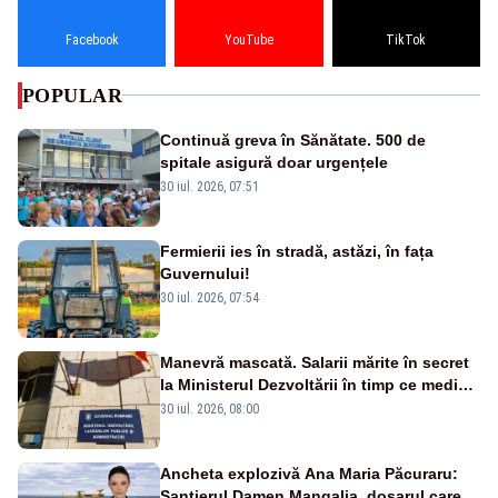
Facebook
YouTube
TikTok
POPULAR
Continuă greva în Sănătate. 500 de
spitale asigură doar urgențele
30 iul. 2026, 07:51
Fermierii ies în stradă, astăzi, în fața
Guvernului!
30 iul. 2026, 07:54
Manevră mascată. Salarii mărite în secret
la Ministerul Dezvoltării în timp ce medicii
ies în stradă
30 iul. 2026, 08:00
Ancheta explozivă Ana Maria Păcuraru:
Șantierul Damen Mangalia, dosarul care