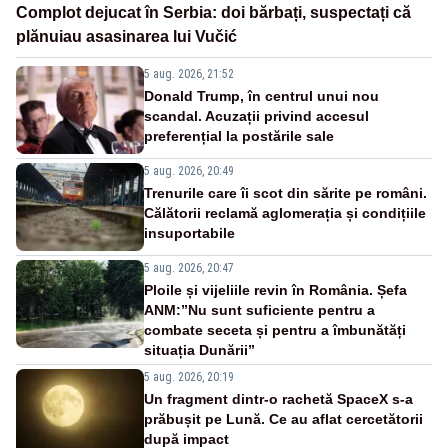
Complot dejucat în Serbia: doi bărbați, suspectați că
plănuiau asasinarea lui Vučić
5 aug. 2026, 21:52
Donald Trump, în centrul unui nou
scandal. Acuzații privind accesul
preferențial la postările sale
5 aug. 2026, 20:49
Trenurile care îi scot din sărite pe români.
Călătorii reclamă aglomerația și condițiile
insuportabile
5 aug. 2026, 20:47
Ploile și vijeliile revin în România. Șefa
ANM:”Nu sunt suficiente pentru a
combate seceta și pentru a îmbunătăți
situația Dunării”
5 aug. 2026, 20:19
Un fragment dintr-o rachetă SpaceX s-a
prăbușit pe Lună. Ce au aflat cercetătorii
după impact