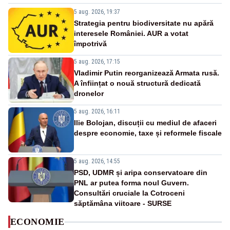
5 aug. 2026, 19:37
Strategia pentru biodiversitate nu apără
interesele României. AUR a votat
împotrivă
5 aug. 2026, 17:15
Vladimir Putin reorganizează Armata rusă.
A înființat o nouă structură dedicată
dronelor
5 aug. 2026, 16:11
Ilie Bolojan, discuții cu mediul de afaceri
despre economie, taxe și reformele fiscale
5 aug. 2026, 14:55
PSD, UDMR și aripa conservatoare din
PNL ar putea forma noul Guvern.
Consultări cruciale la Cotroceni
săptămâna viitoare - SURSE
ECONOMIE