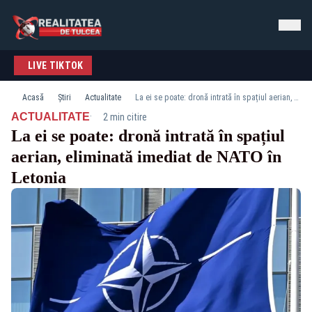
LIVE TIKTOK
Acasă
Știri
Actualitate
La ei se poate: dronă intrată în spațiul aerian, eliminată imediat de NATO în Letonia
·
ACTUALITATE
2 min citire
La ei se poate: dronă intrată în spațiul
aerian, eliminată imediat de NATO în
Letonia