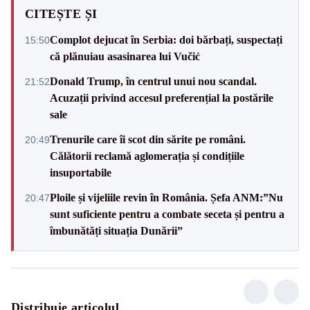
CITEȘTE ȘI
Complot dejucat în Serbia: doi bărbați, suspectați
15:50
că plănuiau asasinarea lui Vučić
Donald Trump, în centrul unui nou scandal.
21:52
Acuzații privind accesul preferențial la postările
sale
Trenurile care îi scot din sărite pe români.
20:49
Călătorii reclamă aglomerația și condițiile
insuportabile
Ploile și vijeliile revin în România. Șefa ANM:”Nu
20:47
sunt suficiente pentru a combate seceta și pentru a
îmbunătăți situația Dunării”
Distribuie articolul