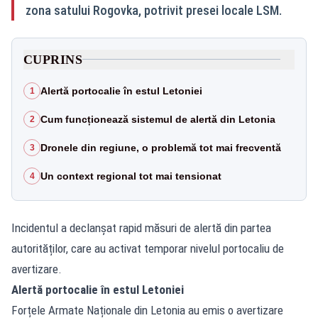
zona satului Rogovka, potrivit presei locale LSM.
CUPRINS
Alertă portocalie în estul Letoniei
1
Cum funcționează sistemul de alertă din Letonia
2
Dronele din regiune, o problemă tot mai frecventă
3
Un context regional tot mai tensionat
4
Incidentul a declanșat rapid măsuri de alertă din partea
autorităților, care au activat temporar nivelul portocaliu de
avertizare.
Alertă portocalie în estul Letoniei
Forțele Armate Naționale din Letonia au emis o avertizare