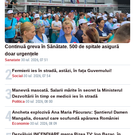
Continuă greva în Sănătate. 500 de spitale asigură
doar urgențele
Sanatate
·
30 iul. 2026, 07:51
2
Fermierii ies în stradă, astăzi, în fața Guvernului!
Social
-
30 iul. 2026, 07:54
3
Manevră mascată. Salarii mărite în secret la Ministerul
Dezvoltării în timp ce medicii ies în stradă
Politica
-
30 iul. 2026, 08:00
4
Ancheta explozivă Ana Maria Păcuraru: Șantierul Damen
Mangalia, dosarul care scufundă apărarea României
Economie
-
30 iul. 2026, 08:09
Dezvăluiri INCENDIARE marca Rizea TV: Ion Bazac, în