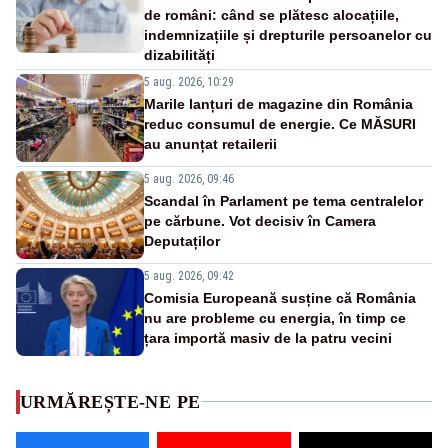
de români: când se plătesc alocațiile,
indemnizațiile și drepturile persoanelor cu
dizabilități
5 aug. 2026, 10:29
Marile lanțuri de magazine din România
reduc consumul de energie. Ce MĂSURI
au anunțat retailerii
5 aug. 2026, 09:46
Scandal în Parlament pe tema centralelor
pe cărbune. Vot decisiv în Camera
Deputaților
5 aug. 2026, 09:42
Comisia Europeană susține că România
nu are probleme cu energia, în timp ce
țara importă masiv de la patru vecini
URMĂREȘTE-NE PE