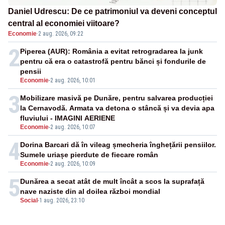
Daniel Udrescu: De ce patrimoniul va deveni conceptul
central al economiei viitoare?
Economie
·
2 aug. 2026, 09:22
2
Piperea (AUR): România a evitat retrogradarea la junk
pentru că era o catastrofă pentru bănci și fondurile de
pensii
Economie
-
2 aug. 2026, 10:01
3
Mobilizare masivă pe Dunăre, pentru salvarea producției
la Cernavodă. Armata va detona o stâncă și va devia apa
fluviului - IMAGINI AERIENE
Economie
-
2 aug. 2026, 10:07
4
Dorina Barcari dă în vileag șmecheria înghețării pensiilor.
Sumele uriașe pierdute de fiecare român
Economie
-
2 aug. 2026, 10:09
5
Dunărea a secat atât de mult încât a scos la suprafață
nave naziste din al doilea război mondial
Social
-
1 aug. 2026, 23:10