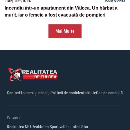
8 aug. 2026, 09:06
Ionuț Nichita
Incendiu într-un apartament din Vâlcea. Un bărbat a
murit, iar o femeie a fost evacuată de pompieri
Mai Multe
Contact
Termeni și condiții
Politică de confidențialitate
Cod de conduită
Parteneri:
Realitatea.NET
Realitatea Sportiva
Realitatea Star