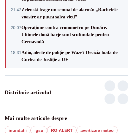
Zelenski trage un semnal de alarmă: „Rachetele
21:42
voastre ar putea salva vieți”
Operațiune contra cronometru pe Dunăre.
20:07
Ultimele două barje sunt scufundate pentru
Cernavodă
Adio, alerte de poliție pe Waze? Decizia luată de
18:31
Curtea de Justiție a UE
Distribuie articolul
Mai multe articole despre
inundatii
igsu
RO-ALERT
avertizare meteo