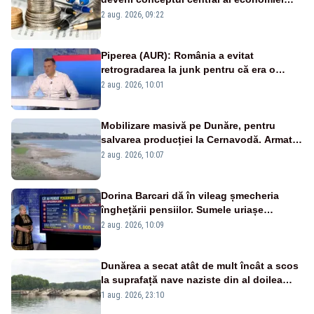
viitoare?
2 aug. 2026, 09:22
Piperea (AUR): România a evitat
retrogradarea la junk pentru că era o
catastrofă pentru bănci și fondurile de
2 aug. 2026, 10:01
pensii
Mobilizare masivă pe Dunăre, pentru
salvarea producției la Cernavodă. Armata
va detona o stâncă și va devia apa
2 aug. 2026, 10:07
fluviului - IMAGINI AERIENE
Dorina Barcari dă în vileag șmecheria
înghețării pensiilor. Sumele uriașe
pierdute de fiecare român
2 aug. 2026, 10:09
Dunărea a secat atât de mult încât a scos
la suprafață nave naziste din al doilea
război mondial
1 aug. 2026, 23:10