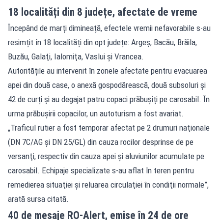
18 localități din 8 județe, afectate de vreme
Începând de marți dimineață, efectele vremii nefavorabile s-au
resimțit în 18 localități din opt județe: Argeş, Bacău, Brăila,
Buzău, Galaţi, Ialomiţa, Vaslui şi Vrancea.
Autoritățile au intervenit în zonele afectate pentru evacuarea
apei din două case, o anexă gospodărească, două subsoluri și
42 de curți și au degajat patru
copaci prăbușiți
pe carosabil. În
urma prăbușirii copacilor, un autoturism a fost avariat.
„Traficul rutier a fost temporar afectat pe 2 drumuri naţionale
(DN 7C/AG şi DN 25/GL) din cauza rocilor desprinse de pe
versanţi, respectiv din cauza apei şi aluviunilor acumulate pe
carosabil. Echipaje specializate s-au aflat în teren pentru
remedierea situaţiei şi reluarea circulaţiei în condiţii normale”,
arată sursa citată.
40 de mesaje RO-Alert, emise în 24 de ore