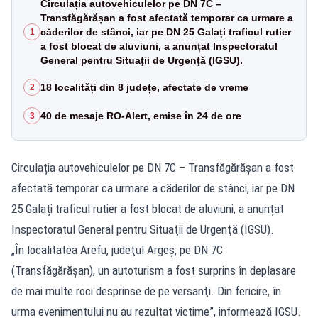
Circulația autovehiculelor pe DN 7C –
Transfăgărășan a fost afectată temporar ca urmare a
căderilor de stânci, iar pe DN 25 Galați traficul rutier
1
a fost blocat de aluviuni, a anunțat Inspectoratul
General pentru Situaţii de Urgenţă (IGSU).
18 localități din 8 județe, afectate de vreme
2
40 de mesaje RO-Alert, emise în 24 de ore
3
Circulația autovehiculelor pe DN 7C – Transfăgărășan a fost
afectată temporar ca urmare a căderilor de stânci, iar pe DN
25 Galați traficul rutier a fost blocat de aluviuni, a anunțat
Inspectoratul General pentru Situaţii de Urgenţă (IGSU).
„În localitatea Arefu, judeţul Argeş, pe DN 7C
(
Transfăgărăşan
), un autoturism a fost surprins în deplasare
de mai multe roci desprinse de pe versanţi. Din fericire, în
urma evenimentului nu au rezultat victime”, informează IGSU.