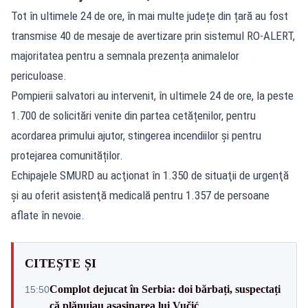
Tot în ultimele 24 de ore, în mai multe județe din țară au fost
transmise 40 de mesaje de avertizare prin sistemul
RO-ALERT
,
majoritatea pentru a semnala prezența animalelor
periculoase.
Pompierii salvatori au intervenit, în ultimele 24 de ore, la peste
1.700 de solicitări venite din partea cetățenilor, pentru
acordarea primului ajutor, stingerea incendiilor și pentru
protejarea comunităților.
Echipajele SMURD au acţionat în 1.350 de situaţii de urgenţă
şi au oferit asistenţă medicală pentru 1.357 de persoane
aflate în nevoie.
CITEȘTE ȘI
Complot dejucat în Serbia: doi bărbați, suspectați
15:50
că plănuiau asasinarea lui Vučić