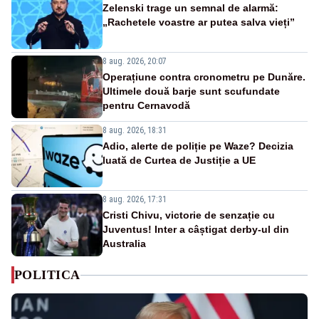
Zelenski trage un semnal de alarmă:
„Rachetele voastre ar putea salva vieți”
8 aug. 2026, 20:07
Operațiune contra cronometru pe Dunăre.
Ultimele două barje sunt scufundate
pentru Cernavodă
8 aug. 2026, 18:31
Adio, alerte de poliție pe Waze? Decizia
luată de Curtea de Justiție a UE
8 aug. 2026, 17:31
Cristi Chivu, victorie de senzație cu
Juventus! Inter a câștigat derby-ul din
Australia
POLITICA