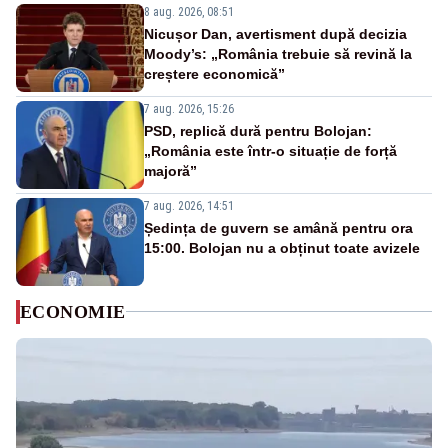
8 aug. 2026, 08:51
Nicușor Dan, avertisment după decizia
Moody’s: „România trebuie să revină la
creștere economică”
7 aug. 2026, 15:26
PSD, replică dură pentru Bolojan:
„România este într-o situație de forță
majoră”
7 aug. 2026, 14:51
Ședința de guvern se amână pentru ora
15:00. Bolojan nu a obținut toate avizele
ECONOMIE