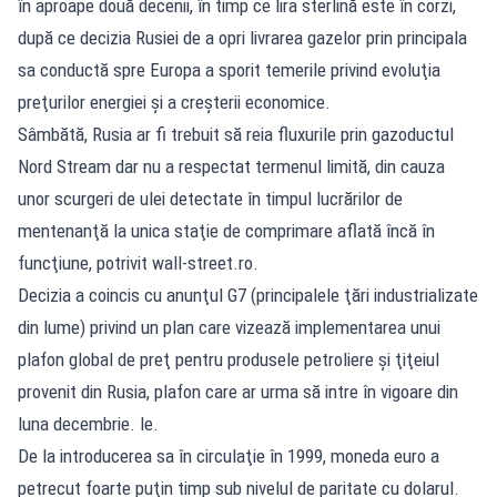
în aproape două decenii, în timp ce lira sterlină este în corzi,
după ce decizia Rusiei de a opri livrarea gazelor prin principala
sa conductă spre Europa a sporit temerile privind evoluţia
preţurilor energiei şi a creşterii economice.
Sâmbătă, Rusia ar fi trebuit să reia fluxurile prin gazoductul
Nord Stream dar nu a respectat termenul limită, din cauza
unor scurgeri de ulei detectate în timpul lucrărilor de
mentenanţă la unica staţie de comprimare aflată încă în
funcţiune, potrivit wall-street.ro.
Decizia a coincis cu anunţul G7 (principalele ţări industrializate
din lume) privind un plan care vizează implementarea unui
plafon global de preţ pentru produsele petroliere şi ţiţeiul
provenit din Rusia, plafon care ar urma să intre în vigoare din
luna decembrie. le.
De la introducerea sa în circulaţie în 1999, moneda euro a
petrecut foarte puţin timp sub nivelul de paritate cu dolarul.