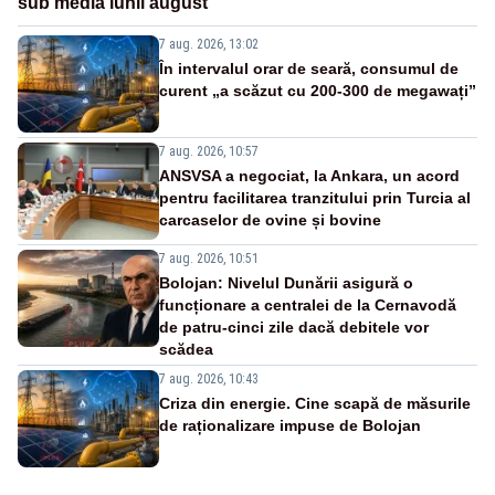
sub media lunii august
7 aug. 2026, 13:02
În intervalul orar de seară, consumul de
curent „a scăzut cu 200-300 de megawați”
7 aug. 2026, 10:57
ANSVSA a negociat, la Ankara, un acord
pentru facilitarea tranzitului prin Turcia al
carcaselor de ovine și bovine
7 aug. 2026, 10:51
Bolojan: Nivelul Dunării asigură o
funcționare a centralei de la Cernavodă
de patru-cinci zile dacă debitele vor
scădea
7 aug. 2026, 10:43
Criza din energie. Cine scapă de măsurile
de raționalizare impuse de Bolojan