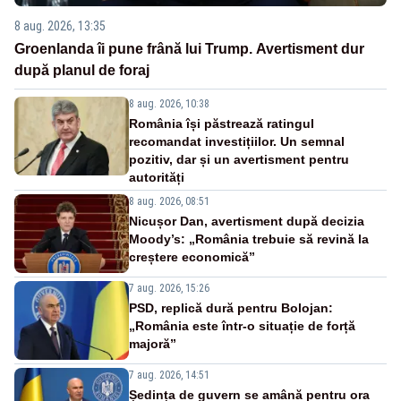
8 aug. 2026, 13:35
Groenlanda îi pune frână lui Trump. Avertisment dur
după planul de foraj
8 aug. 2026, 10:38
România își păstrează ratingul
recomandat investițiilor. Un semnal
pozitiv, dar și un avertisment pentru
autorități
8 aug. 2026, 08:51
Nicușor Dan, avertisment după decizia
Moody’s: „România trebuie să revină la
creștere economică”
7 aug. 2026, 15:26
PSD, replică dură pentru Bolojan:
„România este într-o situație de forță
majoră”
7 aug. 2026, 14:51
Ședința de guvern se amână pentru ora