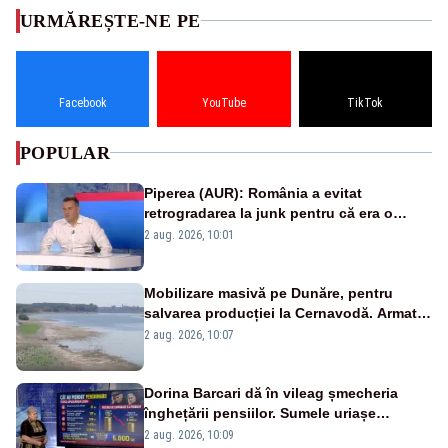
URMĂREȘTE-NE PE
Facebook
YouTube
TikTok
POPULAR
Piperea (AUR): România a evitat
retrogradarea la junk pentru că era o
catastrofă pentru bănci și fondurile de
2 aug. 2026, 10:01
pensii
Mobilizare masivă pe Dunăre, pentru
salvarea producției la Cernavodă. Armata
va detona o stâncă și va devia apa
2 aug. 2026, 10:07
fluviului - IMAGINI AERIENE
Dorina Barcari dă în vileag șmecheria
înghețării pensiilor. Sumele uriașe
pierdute de fiecare român
2 aug. 2026, 10:09