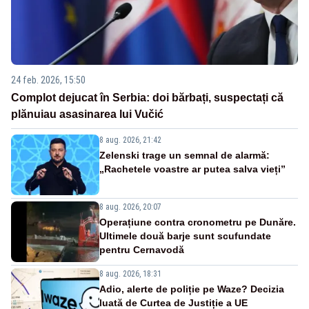
24 feb. 2026, 15:50
Complot dejucat în Serbia: doi bărbați, suspectați că
plănuiau asasinarea lui Vučić
8 aug. 2026, 21:42
Zelenski trage un semnal de alarmă:
„Rachetele voastre ar putea salva vieți”
8 aug. 2026, 20:07
Operațiune contra cronometru pe Dunăre.
Ultimele două barje sunt scufundate
pentru Cernavodă
8 aug. 2026, 18:31
Adio, alerte de poliție pe Waze? Decizia
luată de Curtea de Justiție a UE