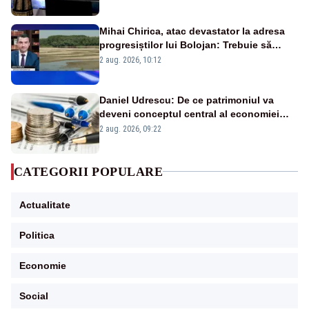
Mihai Chirica, atac devastator la adresa
progresiștilor lui Bolojan: Trebuie să
protejăm și natura, dar nu șținem omaneii
2 aug. 2026, 10:12
în stare permanentă de alertă
Daniel Udrescu: De ce patrimoniul va
deveni conceptul central al economiei
viitoare?
2 aug. 2026, 09:22
CATEGORII POPULARE
Actualitate
Politica
Economie
Social