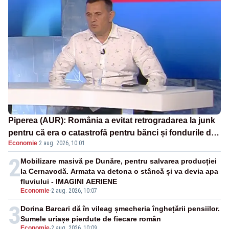
Piperea (AUR): România a evitat retrogradarea la junk
pentru că era o catastrofă pentru bănci și fondurile de
Economie
·
2 aug. 2026, 10:01
pensii
2
Mobilizare masivă pe Dunăre, pentru salvarea producției
la Cernavodă. Armata va detona o stâncă și va devia apa
fluviului - IMAGINI AERIENE
Economie
-
2 aug. 2026, 10:07
3
Dorina Barcari dă în vileag șmecheria înghețării pensiilor.
Sumele uriașe pierdute de fiecare român
Economie
-
2 aug. 2026, 10:09