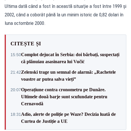
Ultima dată când a fost în această situaţie a fost între 1999 şi
2002, când a coborât până la un minim istoric de 0,82 dolari în
luna octombrie 2000.
CITEȘTE ȘI
Complot dejucat în Serbia: doi bărbați, suspectați
15:50
că plănuiau asasinarea lui Vučić
Zelenski trage un semnal de alarmă: „Rachetele
21:42
voastre ar putea salva vieți”
Operațiune contra cronometru pe Dunăre.
20:07
Ultimele două barje sunt scufundate pentru
Cernavodă
Adio, alerte de poliție pe Waze? Decizia luată de
18:31
Curtea de Justiție a UE