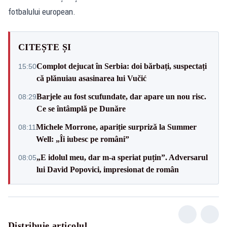
fotbalului european.
CITEȘTE ȘI
Complot dejucat în Serbia: doi bărbați, suspectați
15:50
că plănuiau asasinarea lui Vučić
Barjele au fost scufundate, dar apare un nou risc.
08:29
Ce se întâmplă pe Dunăre
Michele Morrone, apariție surpriză la Summer
08:11
Well: „Îi iubesc pe români”
„E idolul meu, dar m-a speriat puțin”. Adversarul
08:05
lui David Popovici, impresionat de român
Distribuie articolul