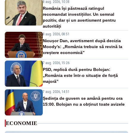
8 aug. 2026, 10:38
România își păstrează ratingul
recomandat investițiilor. Un semnal
pozitiv, dar și un avertisment pentru
autorități
8 aug. 2026, 08:51
Nicușor Dan, avertisment după decizia
Moody’s: „România trebuie să revină la
creștere economică”
7 aug. 2026, 15:26
PSD, replică dură pentru Bolojan:
„România este într-o situație de forță
majoră”
7 aug. 2026, 14:51
Ședința de guvern se amână pentru ora
15:00. Bolojan nu a obținut toate avizele
ECONOMIE