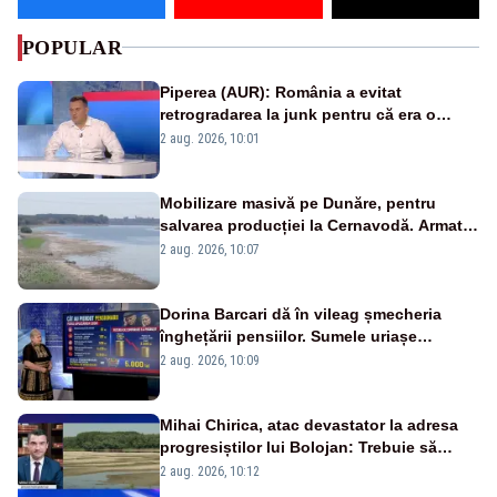
POPULAR
Piperea (AUR): România a evitat
retrogradarea la junk pentru că era o
catastrofă pentru bănci și fondurile de
2 aug. 2026, 10:01
pensii
Mobilizare masivă pe Dunăre, pentru
salvarea producției la Cernavodă. Armata
va detona o stâncă și va devia apa
2 aug. 2026, 10:07
fluviului - IMAGINI AERIENE
Dorina Barcari dă în vileag șmecheria
înghețării pensiilor. Sumele uriașe
pierdute de fiecare român
2 aug. 2026, 10:09
Mihai Chirica, atac devastator la adresa
progresiștilor lui Bolojan: Trebuie să
protejăm și natura, dar nu șținem omaneii
2 aug. 2026, 10:12
în stare permanentă de alertă