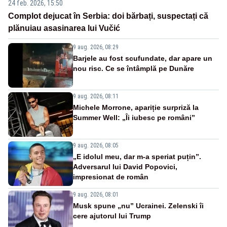
24 feb. 2026, 15:50
Complot dejucat în Serbia: doi bărbați, suspectați că
plănuiau asasinarea lui Vučić
9 aug. 2026, 08:29
Barjele au fost scufundate, dar apare un
nou risc. Ce se întâmplă pe Dunăre
9 aug. 2026, 08:11
Michele Morrone, apariție surpriză la
Summer Well: „Îi iubesc pe români”
9 aug. 2026, 08:05
„E idolul meu, dar m-a speriat puțin”.
Adversarul lui David Popovici,
impresionat de român
9 aug. 2026, 08:01
Musk spune „nu” Ucrainei. Zelenski îi
cere ajutorul lui Trump