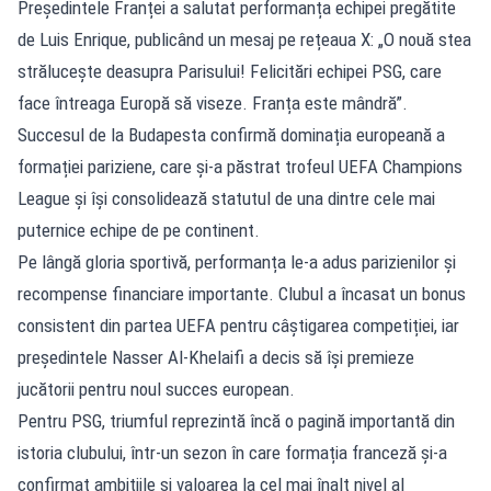
Președintele Franței a salutat performanța echipei pregătite
de Luis Enrique, publicând un mesaj pe rețeaua X: „O nouă stea
strălucește deasupra Parisului! Felicitări echipei PSG, care
face întreaga Europă să viseze. Franța este mândră”.
Succesul de la Budapesta confirmă dominația europeană a
formației pariziene, care și-a păstrat trofeul UEFA Champions
League și își consolidează statutul de una dintre cele mai
puternice echipe de pe continent.
Pe lângă gloria sportivă, performanța le-a adus parizienilor și
recompense financiare importante. Clubul a încasat un bonus
consistent din partea UEFA pentru câștigarea competiției, iar
președintele Nasser Al-Khelaifi a decis să își premieze
jucătorii pentru noul succes european.
Pentru PSG, triumful reprezintă încă o pagină importantă din
istoria clubului, într-un sezon în care formația franceză și-a
confirmat ambițiile și valoarea la cel mai înalt nivel al