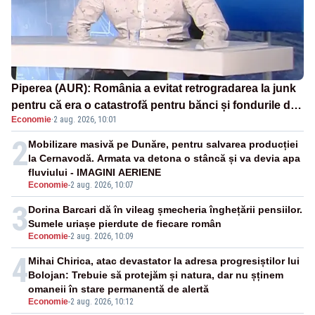
Piperea (AUR): România a evitat retrogradarea la junk
pentru că era o catastrofă pentru bănci și fondurile de
Economie
·
2 aug. 2026, 10:01
pensii
2
Mobilizare masivă pe Dunăre, pentru salvarea producției
la Cernavodă. Armata va detona o stâncă și va devia apa
fluviului - IMAGINI AERIENE
Economie
-
2 aug. 2026, 10:07
3
Dorina Barcari dă în vileag șmecheria înghețării pensiilor.
Sumele uriașe pierdute de fiecare român
Economie
-
2 aug. 2026, 10:09
4
Mihai Chirica, atac devastator la adresa progresiștilor lui
Bolojan: Trebuie să protejăm și natura, dar nu șținem
omaneii în stare permanentă de alertă
Economie
-
2 aug. 2026, 10:12