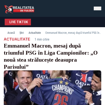
LIVE TIKTOK
Acasă
Știri
Actualitate
Emmanuel Macron, mesaj după triumful PSG în Liga Campionilor: „O nouă stea strălucește deasupra Parisului”
·
ACTUALITATE
1 min citire
Emmanuel Macron, mesaj după
triumful PSG în Liga Campionilor: „O
nouă stea strălucește deasupra
Parisului”