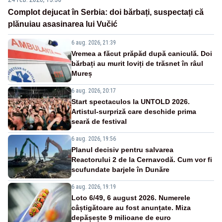
Complot dejucat în Serbia: doi bărbați, suspectați că
plănuiau asasinarea lui Vučić
6 aug. 2026, 21:39
Vremea a făcut prăpăd după caniculă. Doi
bărbați au murit loviți de trăsnet în râul
Mureș
6 aug. 2026, 20:17
Start spectaculos la UNTOLD 2026.
Artistul-surpriză care deschide prima
seară de festival
6 aug. 2026, 19:56
Planul decisiv pentru salvarea
Reactorului 2 de la Cernavodă. Cum vor fi
scufundate barjele în Dunăre
6 aug. 2026, 19:19
Loto 6/49, 6 august 2026. Numerele
câștigătoare au fost anunțate. Miza
depășește 9 milioane de euro