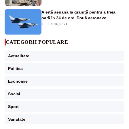
Alertă aeriană la graniță pentru a treia
oară în 24 de ore. Două aeronave
Eurofighter britanice au fost ridicate de la
31 iul. 2026, 07:24
sol
CATEGORII POPULARE
Actualitate
Politica
Economie
Social
Sport
Sanatate