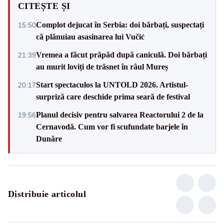
CITEȘTE ȘI
Complot dejucat în Serbia: doi bărbați, suspectați
15:50
că plănuiau asasinarea lui Vučić
Vremea a făcut prăpăd după caniculă. Doi bărbați
21:39
au murit loviți de trăsnet în râul Mureș
Start spectaculos la UNTOLD 2026. Artistul-
20:17
surpriză care deschide prima seară de festival
Planul decisiv pentru salvarea Reactorului 2 de la
19:56
Cernavodă. Cum vor fi scufundate barjele în
Dunăre
Distribuie articolul