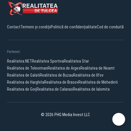
Contact
Termeni și condiții
Politică de confidențialitate
Cod de conduită
Parteneri:
Realitatea.NET
Realitatea Sportiva
Realitatea Star
Realitatea de Teleorman
Realitatea de Arges
Realitatea de Neamt
Realitatea de Galati
Realitatea de Buzau
Realitatea de Ilfov
Realitatea de Harghita
Realitatea de Brasov
Realitatea de Mehedinti
Realitatea de Gorj
Realitatea de Calarasi
Realitatea de Ialomita
© 2026 PHG Media Invest LLC
Facebook
YouTube
TikTok