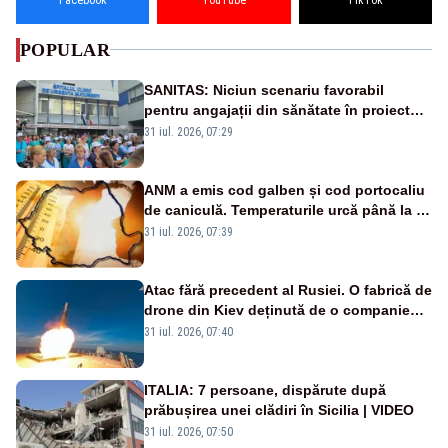
POPULAR
SANITAS: Niciun scenariu favorabil
pentru angajații din sănătate în proiectul
Legii salarizării
31 iul. 2026, 07:29
ANM a emis cod galben și cod portocaliu
de caniculă. Temperaturile urcă până la 38
de grade, iar nopțile devin tropicale
31 iul. 2026, 07:39
Atac fără precedent al Rusiei. O fabrică de
drone din Kiev deținută de o companie
americană, distrusă de o rachetă
31 iul. 2026, 07:40
rusească
ITALIA: 7 persoane, dispărute după
prăbușirea unei clădiri în Sicilia | VIDEO
31 iul. 2026, 07:50