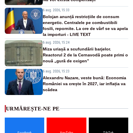
6 aug. 2026, 15:33
Bolojan anunță restricțiile de consum
energetic. Centralele pe combustibili
fosili, repornite. La ore de vârf se va apela
la importuri - LIVE TEXT
6 aug. 2026, 15:24
Miza uriașă a scufundării barjelor.
Reactorul 2 de la Cernavodă poate primi o
nouă „gură de oxigen”
6 aug. 2026, 15:23
Alexandru Nazare, veste bună: Economia
României va crește în 2027, iar inflația va
scădea
URMĂREȘTE-NE PE
Facebook
YouTube
TikTok