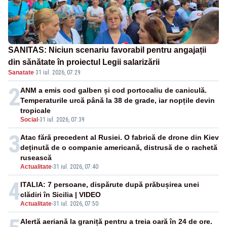
SANITAS: Niciun scenariu favorabil pentru angajații
din sănătate în proiectul Legii salarizării
Sanatate
·
31 iul. 2026, 07:29
2
ANM a emis cod galben și cod portocaliu de caniculă.
Temperaturile urcă până la 38 de grade, iar nopțile devin
tropicale
Social
-
31 iul. 2026, 07:39
3
Atac fără precedent al Rusiei. O fabrică de drone din Kiev
deținută de o companie americană, distrusă de o rachetă
rusească
Actualitate
-
31 iul. 2026, 07:40
4
ITALIA: 7 persoane, dispărute după prăbușirea unei
clădiri în Sicilia | VIDEO
Actualitate
-
31 iul. 2026, 07:50
Alertă aeriană la graniță pentru a treia oară în 24 de ore.