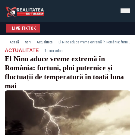
LIVE TIKTOK
Acasă
Știri
Actualitate
El Nino aduce vreme extremă în România: furtuni, ploi puternice și fluctuații de temperatură în toată luna mai
·
ACTUALITATE
1 min citire
El Nino aduce vreme extremă în
România: furtuni, ploi puternice și
fluctuații de temperatură în toată luna
mai