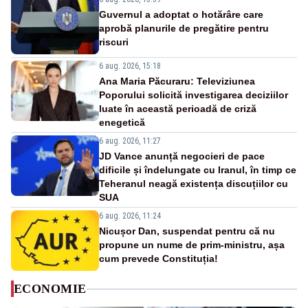
Guvernul a adoptat o hotărâre care
aprobă planurile de pregătire pentru
riscuri
6 aug. 2026, 15:18
Ana Maria Păcuraru: Televiziunea
Poporului solicită investigarea deciziilor
luate în această perioadă de criză
enegetică
6 aug. 2026, 11:27
JD Vance anunță negocieri de pace
dificile și îndelungate cu Iranul, în timp ce
Teheranul neagă existența discuțiilor cu
SUA
6 aug. 2026, 11:24
Nicușor Dan, suspendat pentru că nu
propune un nume de prim-ministru, așa
cum prevede Constituția!
ECONOMIE