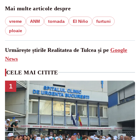
Mai multe articole despre
vreme
ANM
tornada
El Niño
furtuni
ploaie
Urmărește știrile Realitatea de Tulcea și pe
Google
News
CELE MAI CITITE
1