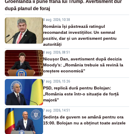
Groenlanda îi pune frână lui Trump. Avertisment dur
după planul de foraj
8 aug. 2026, 10:38
România își păstrează ratingul
recomandat investițiilor. Un semnal
pozitiv, dar și un avertisment pentru
autorități
8 aug. 2026, 08:51
Nicușor Dan, avertisment după decizia
Moody’s: „România trebuie să revină la
creștere economică”
7 aug. 2026, 15:26
PSD, replică dură pentru Bolojan:
„România este într-o situație de forță
majoră”
7 aug. 2026, 14:51
Ședința de guvern se amână pentru ora
15:00. Bolojan nu a obținut toate avizele