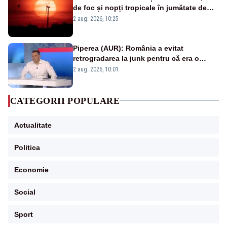
de foc și nopți tropicale în jumătate de
țară
2 aug. 2026, 10:25
Piperea (AUR): România a evitat
retrogradarea la junk pentru că era o
catastrofă pentru bănci și fondurile de
2 aug. 2026, 10:01
pensii
CATEGORII POPULARE
Actualitate
Politica
Economie
Social
Sport