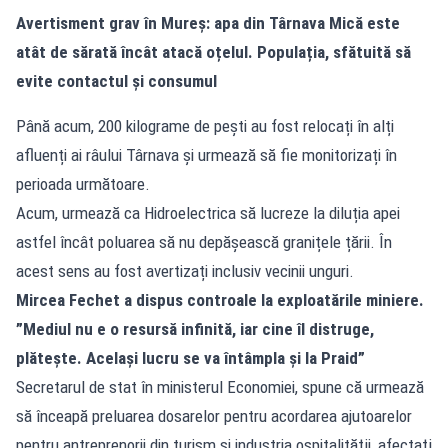
Avertisment grav în Mureș: apa din Târnava Mică este
atât de sărată încât atacă oțelul. Populația, sfătuită să
evite contactul și consumul
Până acum, 200 kilograme de peşti au fost relocați în alți
afluenți ai râului Târnava și urmează să fie monitorizați în
perioada următoare.
Acum, urmează ca Hidroelectrica să lucreze la diluția apei
astfel încât poluarea să nu depășească granițele țării. În
acest sens au fost avertizați inclusiv vecinii unguri.
Mircea Fechet a dispus controale la exploatările miniere.
”Mediul nu e o resursă infinită, iar cine îl distruge,
plătește. Același lucru se va întâmpla și la Praid”
Secretarul de stat în ministerul Economiei, spune că urmează
să înceapă preluarea dosarelor pentru acordarea ajutoarelor
pentru antreprenorii din turism şi industria ospitalităţii, afectaţi