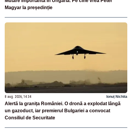
Mutare importantă în Ungaria. Pe cine vrea Péter
Magyar la președinție
8 aug. 2026, 14:34
Ionuț Nichita
Alertă la granița României. O dronă a explodat lângă
un gazoduct, iar premierul Bulgariei a convocat
Consiliul de Securitate