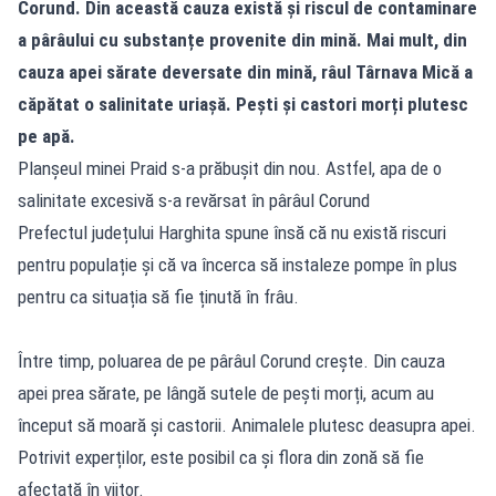
Corund. Din această cauza există și riscul de contaminare
a pârâului cu substanțe provenite din mină. Mai mult, din
cauza apei sărate deversate din mină, râul Târnava Mică a
căpătat o salinitate uriașă. Pești și castori morți plutesc
pe apă.
Planșeul minei Praid s-a prăbușit din nou. Astfel, apa de o
salinitate excesivă s-a revărsat în pârâul Corund
Prefectul județului Harghita spune însă că nu există riscuri
pentru populație și că va încerca să instaleze pompe în plus
pentru ca situația să fie ținută în frâu.
Între timp, poluarea de pe pârâul Corund crește. Din cauza
apei prea sărate, pe lângă sutele de pești morți, acum au
început să moară și castorii. Animalele plutesc deasupra apei.
Potrivit experților, este posibil ca și flora din zonă să fie
afectată în viitor.