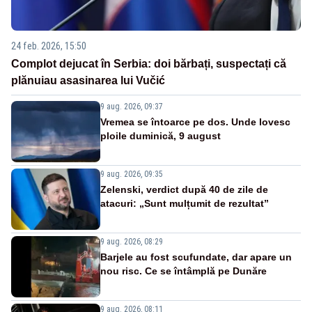
24 feb. 2026, 15:50
Complot dejucat în Serbia: doi bărbați, suspectați că
plănuiau asasinarea lui Vučić
9 aug. 2026, 09:37
Vremea se întoarce pe dos. Unde lovesc
ploile duminică, 9 august
9 aug. 2026, 09:35
Zelenski, verdict după 40 de zile de
atacuri: „Sunt mulțumit de rezultat”
9 aug. 2026, 08:29
Barjele au fost scufundate, dar apare un
nou risc. Ce se întâmplă pe Dunăre
9 aug. 2026, 08:11