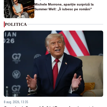
Michele Morrone, apariție surpriză la
Summer Well: „Îi iubesc pe români”
POLITICA
8 aug. 2026, 13:35