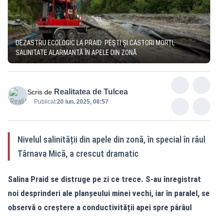
DEZASTRU ECOLOGIC LA PRAID: PEȘTI ȘI CASTORI MORȚI,
SALINITATE ALARMANTĂ ÎN APELE DIN ZONĂ
Realitatea de Tulcea
Scris de
Publicat:
20 iun. 2025, 08:57
Nivelul salinității din apele din zonă, în special în râul
Târnava Mică, a crescut dramatic
Salina
Praid
se distruge pe zi ce trece. S-au înregistrat
noi desprinderi ale planșeului minei vechi, iar în paralel, se
observă o creștere a conductivității apei spre pârâul