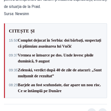
de situaţia de la Praid.
Sursa: Newsinn
CITEȘTE ȘI
Complot dejucat în Serbia: doi bărbați, suspectați
15:50
că plănuiau asasinarea lui Vučić
Vremea se întoarce pe dos. Unde lovesc ploile
09:37
duminică, 9 august
Zelenski, verdict după 40 de zile de atacuri: „Sunt
09:35
mulțumit de rezultat”
Barjele au fost scufundate, dar apare un nou risc.
08:29
Ce se întâmplă pe Dunăre