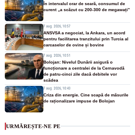
În intervalul orar de seară, consumul de
curent „a scăzut cu 200-300 de megawați”
7 aug. 2026, 10:57
ANSVSA a negociat, la Ankara, un acord
pentru facilitarea tranzitului prin Turcia al
carcaselor de ovine și bovine
7 aug. 2026, 10:51
Bolojan: Nivelul Dunării asigură o
funcționare a centralei de la Cernavodă
de patru-cinci zile dacă debitele vor
scădea
7 aug. 2026, 10:43
Criza din energie. Cine scapă de măsurile
de raționalizare impuse de Bolojan
URMĂREȘTE-NE PE