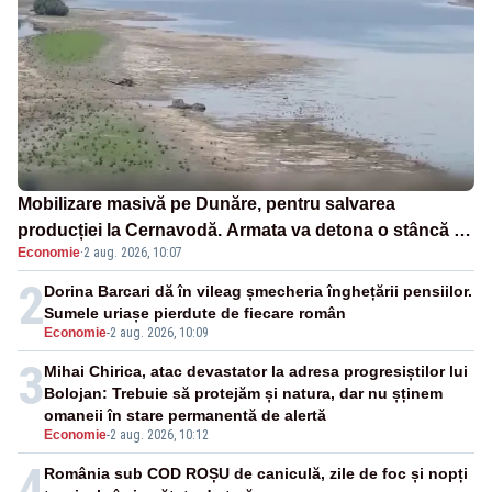
Mobilizare masivă pe Dunăre, pentru salvarea
producției la Cernavodă. Armata va detona o stâncă și
Economie
·
2 aug. 2026, 10:07
va devia apa fluviului - IMAGINI AERIENE
2
Dorina Barcari dă în vileag șmecheria înghețării pensiilor.
Sumele uriașe pierdute de fiecare român
Economie
-
2 aug. 2026, 10:09
3
Mihai Chirica, atac devastator la adresa progresiștilor lui
Bolojan: Trebuie să protejăm și natura, dar nu șținem
omaneii în stare permanentă de alertă
Economie
-
2 aug. 2026, 10:12
4
România sub COD ROȘU de caniculă, zile de foc și nopți