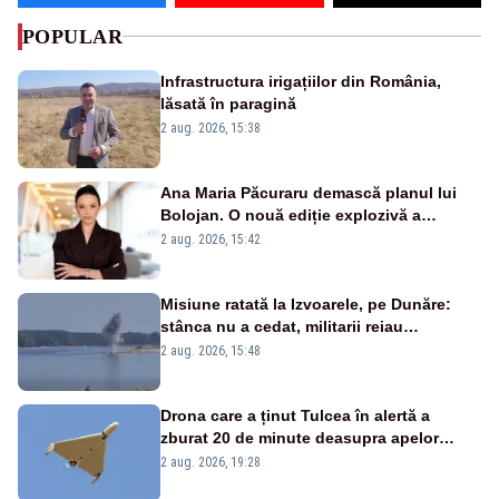
POPULAR
Infrastructura irigațiilor din România,
lăsată în paragină
2 aug. 2026, 15:38
Ana Maria Păcuraru demască planul lui
Bolojan. O nouă ediție explozivă a
emisiunii „Miza Zilei” la Realitatea PLUS
2 aug. 2026, 15:42
Misiune ratată la Izvoarele, pe Dunăre:
stânca nu a cedat, militarii reiau
detonările luni – VIDEO
2 aug. 2026, 15:48
Drona care a ținut Tulcea în alertă a
zburat 20 de minute deasupra apelor
României. Au fost ridicate două F-16
2 aug. 2026, 19:28