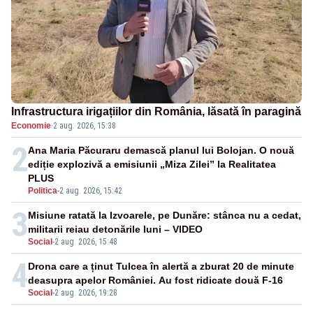
Infrastructura irigațiilor din România, lăsată în paragină
Economie
·
2 aug. 2026, 15:38
2
Ana Maria Păcuraru demască planul lui Bolojan. O nouă
ediție explozivă a emisiunii „Miza Zilei” la Realitatea
PLUS
Politica
-
2 aug. 2026, 15:42
3
Misiune ratată la Izvoarele, pe Dunăre: stânca nu a cedat,
militarii reiau detonările luni – VIDEO
Social
-
2 aug. 2026, 15:48
4
Drona care a ținut Tulcea în alertă a zburat 20 de minute
deasupra apelor României. Au fost ridicate două F-16
Social
-
2 aug. 2026, 19:28