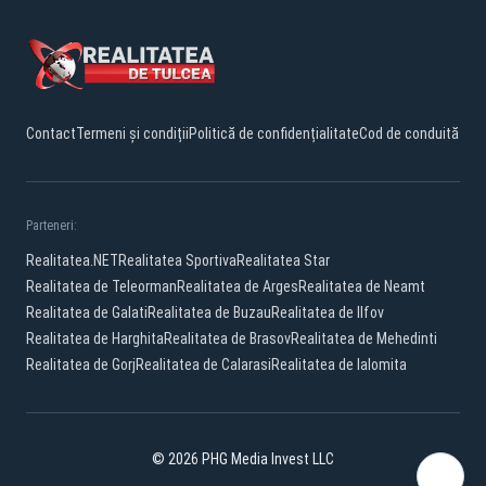
Contact
Termeni și condiții
Politică de confidențialitate
Cod de conduită
Parteneri:
Realitatea.NET
Realitatea Sportiva
Realitatea Star
Realitatea de Teleorman
Realitatea de Arges
Realitatea de Neamt
Realitatea de Galati
Realitatea de Buzau
Realitatea de Ilfov
Realitatea de Harghita
Realitatea de Brasov
Realitatea de Mehedinti
Realitatea de Gorj
Realitatea de Calarasi
Realitatea de Ialomita
© 2026 PHG Media Invest LLC
Facebook
YouTube
TikTok