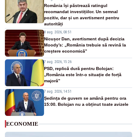
România își păstrează ratingul
recomandat investițiilor. Un semnal
pozitiv, dar și un avertisment pentru
autorități
8 aug. 2026, 08:51
Nicușor Dan, avertisment după decizia
Moody’s: „România trebuie să revină la
creștere economică”
7 aug. 2026, 15:26
PSD, replică dură pentru Bolojan:
„România este într-o situație de forță
majoră”
7 aug. 2026, 14:51
Ședința de guvern se amână pentru ora
15:00. Bolojan nu a obținut toate avizele
ECONOMIE