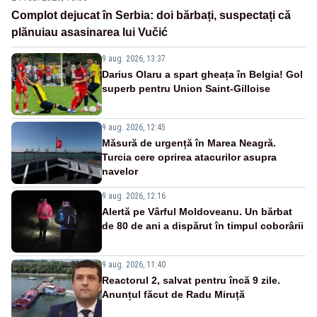
Complot dejucat în Serbia: doi bărbați, suspectați că
plănuiau asasinarea lui Vučić
9 aug. 2026, 13:37
Darius Olaru a spart gheața în Belgia! Gol
superb pentru Union Saint-Gilloise
9 aug. 2026, 12:45
Măsură de urgență în Marea Neagră.
Turcia cere oprirea atacurilor asupra
navelor
9 aug. 2026, 12:16
Alertă pe Vârful Moldoveanu. Un bărbat
de 80 de ani a dispărut în timpul coborârii
9 aug. 2026, 11:40
Reactorul 2, salvat pentru încă 9 zile.
Anunțul făcut de Radu Miruță