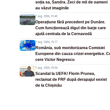
soția sa, Sandra. Zeci de mii de oameni
au văzut imaginile
7 aug. 2026, 19:45
Operațiune fără precedent pe Dunăre.
Cum funcționează digul din barje care
ajută centrala de la Cernavodă
7 aug. 2026, 19:17
România, sub monitorizarea Comisiei
Europene din cauza crizei energetice. C
cere Victor Negrescu
7 aug. 2026, 18:56
Scandal la UEFA! Florin Prunea,
reclamat de FRF după derapajul sexist
de la Chișinău