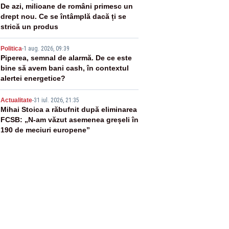
3
De azi, milioane de români primesc un
drept nou. Ce se întâmplă dacă ți se
strică un produs
4
Politica
-
1 aug. 2026, 09:39
Piperea, semnal de alarmă. De ce este
bine să avem bani cash, în contextul
alertei energetice?
5
Actualitate
-
31 iul. 2026, 21:35
Mihai Stoica a răbufnit după eliminarea
FCSB: „N-am văzut asemenea greșeli în
190 de meciuri europene”