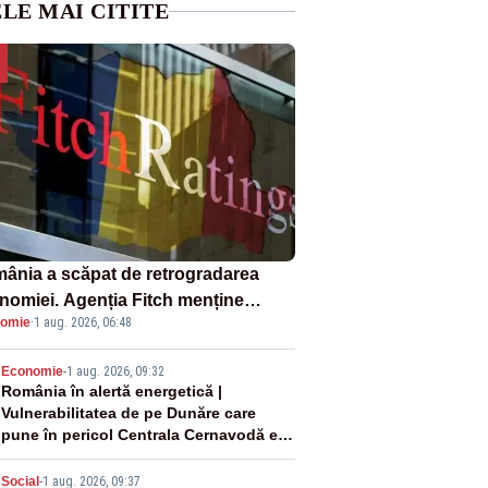
LE MAI CITITE
ânia a scăpat de retrogradarea
nomiei. Agenția Fitch menține
omie
·
1 aug. 2026, 06:48
ingul „BBB-” cu perspectivă
ativă
2
Economie
-
1 aug. 2026, 09:32
România în alertă energetică |
Vulnerabilitatea de pe Dunăre care
pune în pericol Centrala Cernavodă era
cunoscută de pe vremea lui Ceaușescu
Social
-
1 aug. 2026, 09:37