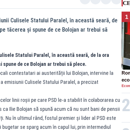
CE
1
unii Culisele Statului Paralel, în această seară, de
pe tăcerea și spune de ce Bolojan ar trebui să
ulisele Statului Paralel, în această seară, de la ora
i spune de ce Bolojan ar trebui să plece.
ali contestatari ai austerității lui Bolojan, intervine la
Rom
eco
 a emisiunii Culisele Statului Paralel, a precizat
Econ
rat
neg
elor linii roșii pe care PSD le-a stabilit în colaborarea cu
ns ca Ilie Bolojan să spună acum că nu sunt bani de pensii
i. Nu în ultimul rând, fostul premier și lider al PSD este
i bugetar se sparg acum în capul lui, prin intermediul