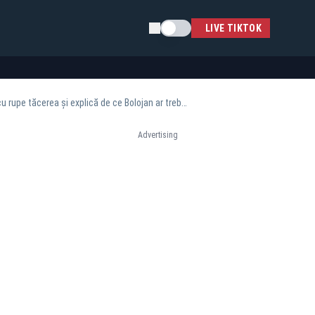
Schimba tema
LIVE TIKTOK
Culisele Statului Paralel, ediție explozivă în această seară, de la ora 21:00. Marcel Ciolacu rupe tăcerea și explică de ce Bolojan ar trebui să plece
Advertising