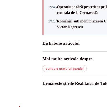
Operațiune fără precedent pe 
19:45
centrala de la Cernavodă
România, sub monitorizarea Com
19:17
Victor Negrescu
Distribuie articolul
Mai multe articole despre
culisele statului paralel
Urmărește știrile Realitatea de Tul