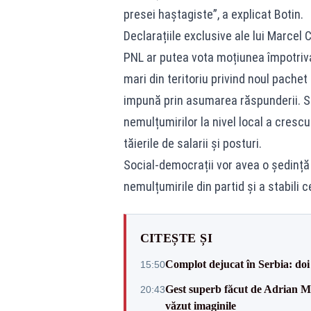
presei haștagiste”, a explicat Botin.
Declarațiile exclusive ale lui Marcel 
PNL ar putea vota moțiunea împotriva 
mari din teritoriu privind noul pachet
impună prin asumarea răspunderii. Sur
nemulțumirilor la nivel local a crescut
tăierile de salarii și posturi.
Social-democrații vor avea o ședință
nemulțumirile din partid și a stabili c
CITEȘTE ȘI
Complot dejucat în Serbia: doi 
15:50
Gest superb făcut de Adrian Mu
20:43
văzut imaginile