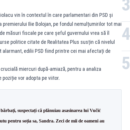
Ciolacu vin în contextul în care parlamentari din PSD și
premierului Ilie Bolojan, pe fondul nemulțumirilor tot mai
 de măsuri fiscale pe care șeful guvernului vrea să îl
se politice citate de Realitatea Plus susțin că nivelul
 alarmant, edilii PSD fiind printre cei mai afectați de
 crucială miercuri după-amiază, pentru a analiza
e poziție vor adopta pe viitor.
bărbați, suspectați că plănuiau asasinarea lui Vučić
tu pentru soția sa, Sandra. Zeci de mii de oameni au