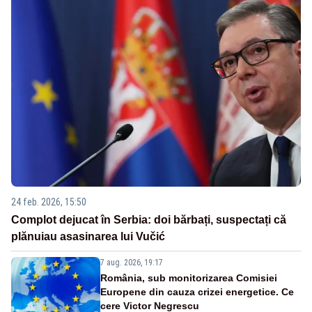
24 feb. 2026, 15:50
Complot dejucat în Serbia: doi bărbați, suspectați că
plănuiau asasinarea lui Vučić
7 aug. 2026, 19:17
România, sub monitorizarea Comisiei
Europene din cauza crizei energetice. Ce
cere Victor Negrescu