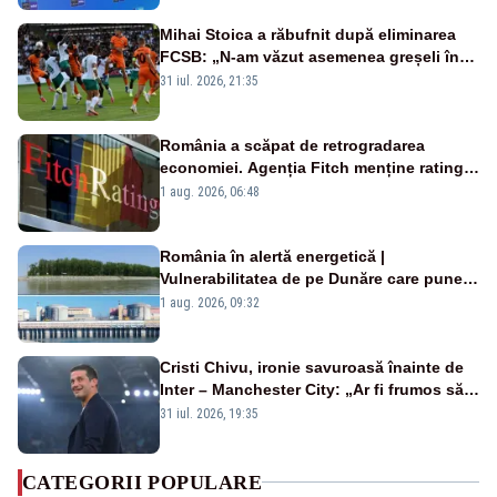
Mihai Stoica a răbufnit după eliminarea
FCSB: „N-am văzut asemenea greșeli în
190 de meciuri europene”
31 iul. 2026, 21:35
România a scăpat de retrogradarea
economiei. Agenția Fitch menține ratingul
„BBB-” cu perspectivă negativă
1 aug. 2026, 06:48
România în alertă energetică |
Vulnerabilitatea de pe Dunăre care pune
în pericol Centrala Cernavodă era
1 aug. 2026, 09:32
cunoscută de pe vremea lui Ceaușescu
Cristi Chivu, ironie savuroasă înainte de
Inter – Manchester City: „Ar fi frumos să
mai cumpărați și de la noi”
31 iul. 2026, 19:35
CATEGORII POPULARE