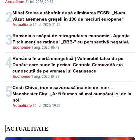
Actualitate
·
31 iul. 2026, 20:33
2
Mihai Stoica a răbufnit după eliminarea FCSB: „N-am
văzut asemenea greșeli în 190 de meciuri europene”
Actualitate
-
31 iul. 2026, 21:35
3
România a scăpat de retrogradarea economiei. Agenția
Fitch menține ratingul „BBB-” cu perspectivă negativă
Economie
-
1 aug. 2026, 06:48
4
România în alertă energetică | Vulnerabilitatea de pe
Dunăre care pune în pericol Centrala Cernavodă era
cunoscută de pe vremea lui Ceaușescu
Economie
-
1 aug. 2026, 09:32
5
Cristi Chivu, ironie savuroasă înainte de Inter –
Manchester City: „Ar fi frumos să mai cumpărați și de la
noi”
Actualitate
-
31 iul. 2026, 19:35
ACTUALITATE