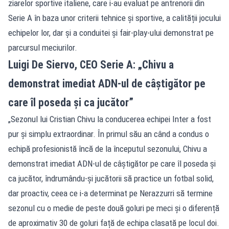
ziarelor sportive italiene, care i-au evaluat pe antrenorii din
Serie A în baza unor criterii tehnice și sportive, a calității jocului
echipelor lor, dar și a conduitei și fair-play-ului demonstrat pe
parcursul meciurilor.
Luigi De Siervo, CEO Serie A: „Chivu a
demonstrat imediat ADN-ul de câștigător pe
care îl poseda și ca jucător”
„Sezonul lui Cristian Chivu la conducerea echipei Inter a fost
pur și simplu extraordinar. În primul său an când a condus o
echipă profesionistă încă de la începutul sezonului, Chivu a
demonstrat imediat ADN-ul de câștigător pe care îl poseda și
ca jucător, îndrumându-și jucătorii să practice un fotbal solid,
dar proactiv, ceea ce i-a determinat pe Nerazzurri să termine
sezonul cu o medie de peste două goluri pe meci și o diferență
de aproximativ 30 de goluri față de echipa clasată pe locul doi.