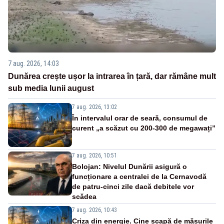
7 aug. 2026, 14:03
Dunărea crește ușor la intrarea în țară, dar rămâne mult
sub media lunii august
7 aug. 2026, 13:02
În intervalul orar de seară, consumul de
curent „a scăzut cu 200-300 de megawați”
7 aug. 2026, 10:51
Bolojan: Nivelul Dunării asigură o
funcționare a centralei de la Cernavodă
de patru-cinci zile dacă debitele vor
scădea
7 aug. 2026, 10:43
Criza din energie. Cine scapă de măsurile