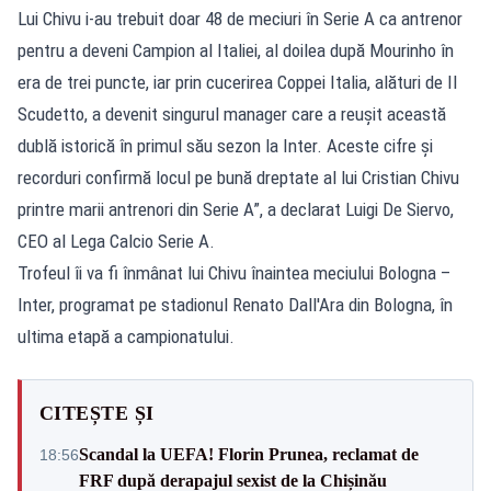
Lui Chivu i-au trebuit doar 48 de meciuri în Serie A ca antrenor
pentru a deveni Campion al Italiei, al doilea după Mourinho în
era de trei puncte, iar prin cucerirea Coppei Italia, alături de Il
Scudetto, a devenit singurul manager care a reușit această
dublă istorică în primul său sezon la Inter. Aceste cifre și
recorduri confirmă locul pe bună dreptate al lui Cristian Chivu
printre marii antrenori din Serie A”, a declarat Luigi De Siervo,
CEO al Lega Calcio Serie A.
Trofeul îi va fi înmânat lui Chivu înaintea meciului Bologna –
Inter, programat pe stadionul Renato Dall'Ara din Bologna, în
ultima etapă a campionatului.
CITEȘTE ȘI
Scandal la UEFA! Florin Prunea, reclamat de
18:56
FRF după derapajul sexist de la Chișinău