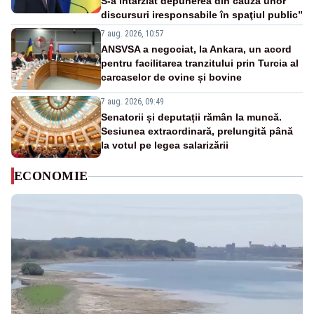
S-a întârziat depunerea din cauza unor
discursuri iresponsabile în spaţiul public”
7 aug. 2026, 10:57
ANSVSA a negociat, la Ankara, un acord
pentru facilitarea tranzitului prin Turcia al
carcaselor de ovine și bovine
7 aug. 2026, 09:49
Senatorii și deputații rămân la muncă.
Sesiunea extraordinară, prelungită până
la votul pe legea salarizării
ECONOMIE