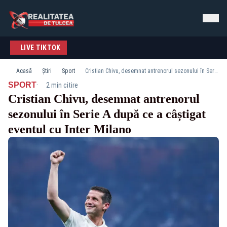
LIVE TIKTOK
Acasă
Știri
Sport
Cristian Chivu, desemnat antrenorul sezonului în Serie A după ce a câștigat eventul cu Inter Milano
·
SPORT
2 min citire
Cristian Chivu, desemnat antrenorul
sezonului în Serie A după ce a câștigat
eventul cu Inter Milano