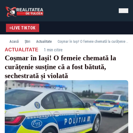
LIVE TIKTOK
Acasă
Știri
Actualitate
Coșmar în Iași! O femeie chemată la curățenie susține că a fost bătută, sechestrată și violată
·
ACTUALITATE
1 min citire
Coșmar în Iași! O femeie chemată la
curățenie susține că a fost bătută,
sechestrată și violată