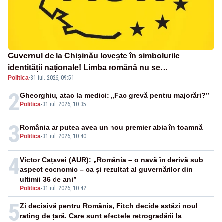
Guvernul de la Chișinău lovește în simbolurile
identității naționale! Limba română nu se
Politica
·
31 iul. 2026, 09:51
economisește! Limba română se sărbătorește!
2
Gheorghiu, atac la medici: „Fac grevă pentru majorări?”
Politica
-
31 iul. 2026, 10:35
3
România ar putea avea un nou premier abia în toamnă
Politica
-
31 iul. 2026, 10:40
4
Victor Cațavei (AUR): „România – o navă în derivă sub
aspect economic – ca și rezultat al guvernărilor din
ultimii 36 de ani”
Politica
-
31 iul. 2026, 10:42
5
Zi decisivă pentru România, Fitch decide astăzi noul
rating de țară. Care sunt efectele retrogradării la