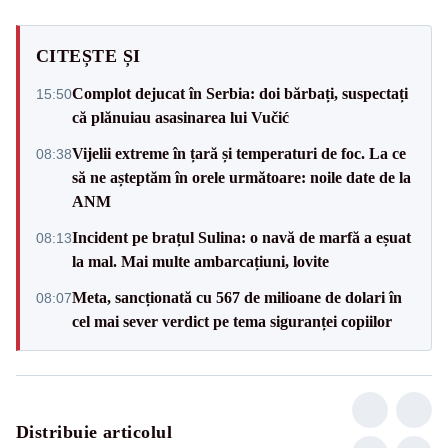
CITEȘTE ȘI
Complot dejucat în Serbia: doi bărbați, suspectați
15:50
că plănuiau asasinarea lui Vučić
Vijelii extreme în țară și temperaturi de foc. La ce
08:38
să ne așteptăm în orele următoare: noile date de la
ANM
Incident pe brațul Sulina: o navă de marfă a eșuat
08:13
la mal. Mai multe ambarcațiuni, lovite
Meta, sancționată cu 567 de milioane de dolari în
08:07
cel mai sever verdict pe tema siguranței copiilor
Distribuie articolul