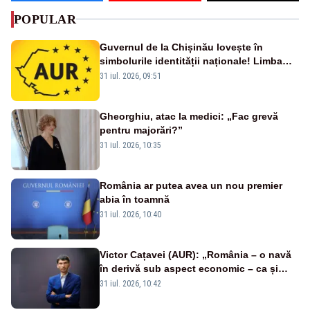
POPULAR
Guvernul de la Chișinău lovește în
simbolurile identității naționale! Limba
română nu se economisește! Limba
31 iul. 2026, 09:51
română se sărbătorește!
Gheorghiu, atac la medici: „Fac grevă
pentru majorări?”
31 iul. 2026, 10:35
România ar putea avea un nou premier
abia în toamnă
31 iul. 2026, 10:40
Victor Cațavei (AUR): „România – o navă
în derivă sub aspect economic – ca și
rezultat al guvernărilor din ultimii 36 de
31 iul. 2026, 10:42
ani”