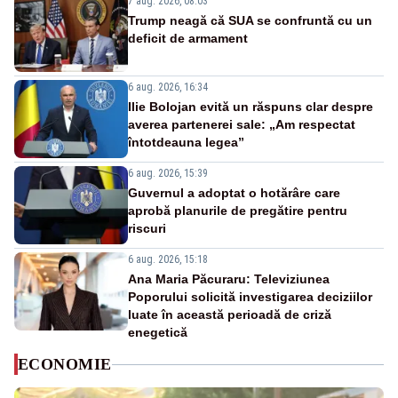
7 aug. 2026, 08:03
Trump neagă că SUA se confruntă cu un
deficit de armament
6 aug. 2026, 16:34
Ilie Bolojan evită un răspuns clar despre
averea partenerei sale: „Am respectat
întotdeauna legea”
6 aug. 2026, 15:39
Guvernul a adoptat o hotărâre care
aprobă planurile de pregătire pentru
riscuri
6 aug. 2026, 15:18
Ana Maria Păcuraru: Televiziunea
Poporului solicită investigarea deciziilor
luate în această perioadă de criză
enegetică
ECONOMIE