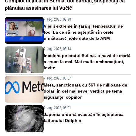
Complot dejucat în Serbia: doi bărbați, suspectați că
plănuiau asasinarea lui Vučić
7 aug. 2026, 08:38
Vijelii extreme în țară și temperaturi de
foc. La ce să ne așteptăm în orele
următoare: noile date de la ANM
7 aug. 2026, 08:13
Incident pe brațul Sulina: o navă de marfă
a eșuat la mal. Mai multe ambarcațiuni,
lovite
7 aug. 2026, 08:07
Meta, sancționată cu 567 de milioane de
dolari în cel mai sever verdict pe tema
siguranței copiilor
7 aug. 2026, 08:01
Japonia ordonă evacuări în așteptarea
taifunului Dolphin