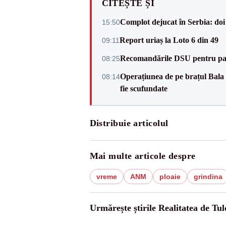
CITEȘTE ȘI
Complot dejucat în Serbia: doi 
15:50
Report uriaș la Loto 6 din 49
09:11
Recomandările DSU pentru parti
08:25
Operațiunea de pe brațul Bala a
08:14
fie scufundate
Distribuie articolul
Mai multe articole despre
vreme
ANM
ploaie
grindina
Urmărește știrile Realitatea de Tul