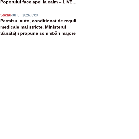
Poporului face apel la calm – LIVE
TEXT
5
Social
-
30 iul. 2026, 09:31
Permisul auto, condiționat de reguli
medicale mai stricte. Ministerul
Sănătății propune schimbări majore