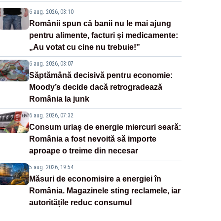
6 aug. 2026, 08:10
Românii spun că banii nu le mai ajung
pentru alimente, facturi și medicamente:
„Au votat cu cine nu trebuie!”
6 aug. 2026, 08:07
Săptămână decisivă pentru economie:
Moody’s decide dacă retrogradează
România la junk
6 aug. 2026, 07:32
Consum uriaș de energie miercuri seară:
România a fost nevoită să importe
aproape o treime din necesar
5 aug. 2026, 19:54
Măsuri de economisire a energiei în
România. Magazinele sting reclamele, iar
autoritățile reduc consumul