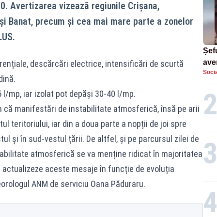
00. Avertizarea vizează regiunile Crișana,
și Banat, precum și cea mai mare parte a zonelor
LUS.
Șefu
ave
ențiale, descărcări electrice, intensificări de scurtă
Socia
curs
dină.
suf
 l/mp, iar izolat pot depăși 30-40 l/mp.
ă manifestări de instabilitate atmosferică, însă pe arii
tul teritoriului, iar din a doua parte a nopții de joi spre
tul și în sud-vestul țării. De altfel, și pe parcursul zilei de
abilitate atmosferică se va menține ridicat în majoritatea
ă actualizeze aceste mesaje în funcție de evoluția
eorologul ANM de serviciu Oana Păduraru.