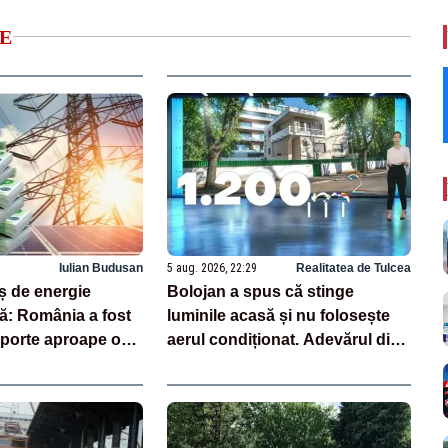
E
Iulian Budusan
5 aug. 2026, 22:29
Realitatea de Tulcea
 de energie
Bolojan a spus că stinge
ă: România a fost
luminile acasă și nu folosește
mporte aproape o
aerul condiționat. Adevărul din
ecesar
spatele declarațiilor