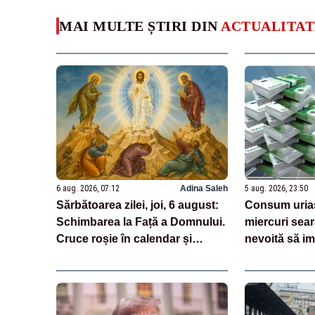
MAI MULTE ȘTIRI DIN
ACTUALITAT
6 aug. 2026, 07:12
Adina Saleh
5 aug. 2026, 23:50
Sărbătoarea zilei, joi, 6 august:
Consum uriaș
Schimbarea la Față a Domnului.
miercuri sear
Cruce roșie în calendar și
nevoită să i
dezlegare la pește
treime din n