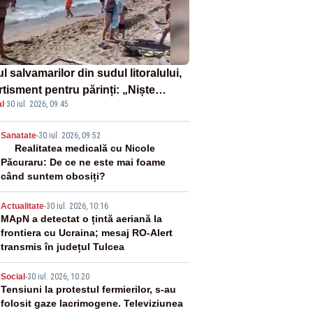
l salvamarilor din sudul litoralului,
rtisment pentru părinți: „Niște
l
·
30 iul. 2026, 09:45
uri de înot la piscină nu sunt
iciente”
2
Sanatate
-
30 iul. 2026, 09:52
Realitatea medicală cu Nicole
Păcuraru: De ce ne este mai foame
când suntem obosiți?
3
Actualitate
-
30 iul. 2026, 10:16
MApN a detectat o țintă aeriană la
frontiera cu Ucraina; mesaj RO-Alert
transmis în județul Tulcea
4
Social
-
30 iul. 2026, 10:20
Tensiuni la protestul fermierilor, s-au
folosit gaze lacrimogene. Televiziunea