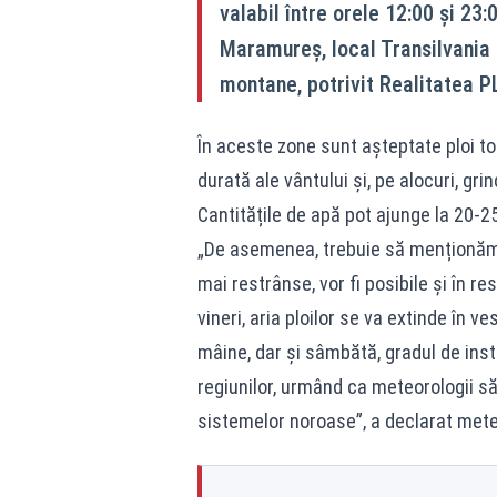
valabil între orele 12:00 și 23:
Maramureș, local Transilvania 
montane, potrivit Realitatea P
În aceste zone sunt așteptate ploi tor
durată ale vântului și, pe alocuri, grin
Cantitățile de apă pot ajunge la 20-25
„De asemenea, trebuie să menționăm c
mai restrânse, vor fi posibile și în res
vineri, aria ploilor se va extinde în ves
mâine, dar și sâmbătă, gradul de inst
regiunilor, urmând ca meteorologii s
sistemelor noroase”, a declarat met