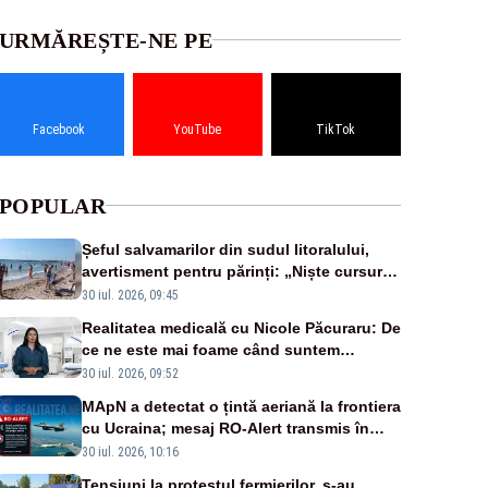
URMĂREȘTE-NE PE
Facebook
YouTube
TikTok
POPULAR
Șeful salvamarilor din sudul litoralului,
avertisment pentru părinți: „Niște cursuri
de înot la piscină nu sunt suficiente”
30 iul. 2026, 09:45
Realitatea medicală cu Nicole Păcuraru: De
ce ne este mai foame când suntem
obosiți?
30 iul. 2026, 09:52
MApN a detectat o țintă aeriană la frontiera
cu Ucraina; mesaj RO-Alert transmis în
județul Tulcea
30 iul. 2026, 10:16
Tensiuni la protestul fermierilor, s-au