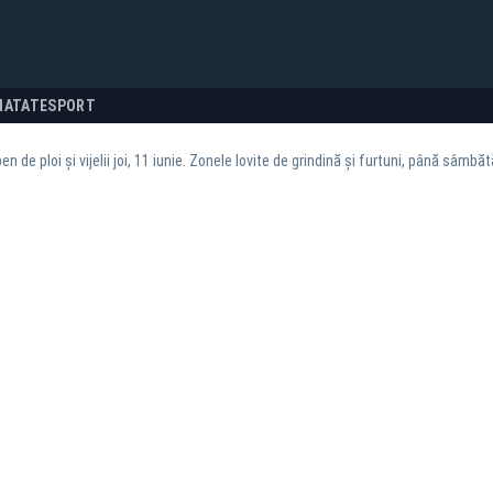
NATATE
SPORT
n de ploi și vijelii joi, 11 iunie. Zonele lovite de grindină și furtuni, până sâmbăt