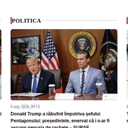
POLITICA
6 aug. 2026, 09:13
i
Donald Trump a răbufnit împotriva șefului
Pentagonului: președintele, enervat că i s-ar fi
ascuns penuria de rachete – SURSE