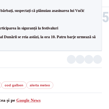
bărbați, suspectați că plănuiau asasinarea lui Vučić
ciparea în siguranță la festivaluri
l Dunării se reia astăzi, la ora 10. Patru barje urmează să
cod galben
alerta meteo
cea și pe
Google News