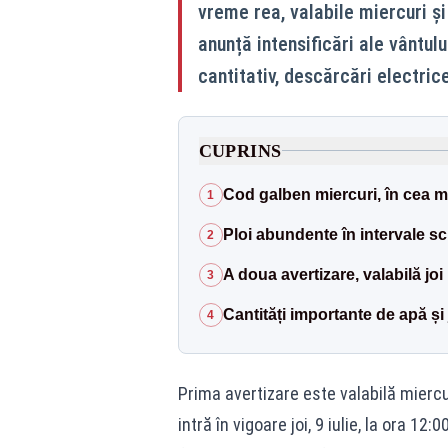
vreme rea, valabile miercuri și
anunță intensificări ale vântul
cantitativ, descărcări electric
CUPRINS
Cod galben miercuri, în cea ma
1
Ploi abundente în intervale sc
2
A doua avertizare, valabilă joi
3
Cantități importante de apă și 
4
Prima avertizare este valabilă miercuri
intră în vigoare joi, 9 iulie, la ora 12: