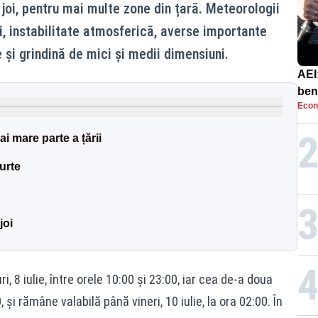
 joi, pentru mai multe zone din țară. Meteorologii
ui, instabilitate atmosferică, averse importante
e și grindină de mici și medii dimensiuni.
AEI
ben
Econ
ben
i mare parte a țării
urte
joi
, 8 iulie, între orele 10:00 și 23:00, iar cea de-a doua
00, și rămâne valabilă până vineri, 10 iulie, la ora 02:00. În