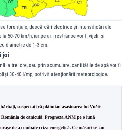
e torențiale, descărcări electrice și intensificări ale
 la 50-70 km/h, iar pe arii restrânse vor fi vijelii și
 cu diametre de 1-3 cm.
 joi
ă la trei ore, sau prin acumulare, cantitățile de apă vor fi
păși 30-40 l/mp, potrivit atenționării meteorologice.
bărbați, suspectați că plănuiau asasinarea lui Vučić
pă România de caniculă. Prognoza ANM pe o lună
orașe de a combate criza energetică. Ce măsuri se iau