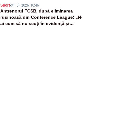
5
Sport
-
31 iul. 2026, 10:46
Antrenorul FCSB, după eliminarea
rușinoasă din Conference League: „N-
ai cum să nu scoți în evidență și
lucrurile bune”