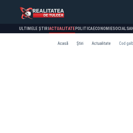
ULTIMELE ȘTIRI
ACTUALITATE
POLITICA
ECONOMIE
SOCIAL
SA
Acasă
Știri
Actualitate
Cod galb