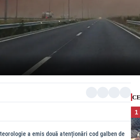
CE
1
teorologie a emis două atenționări cod galben de