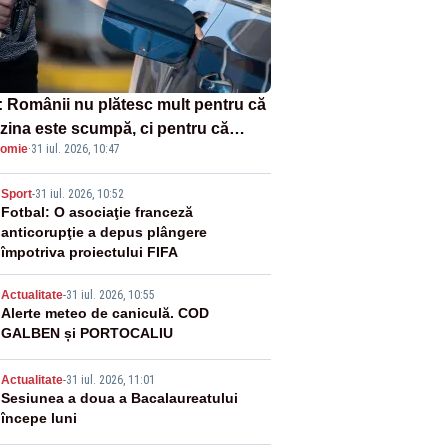
: Românii nu plătesc mult pentru că
zina este scumpă, ci pentru că
omie
·
31 iul. 2026, 10:47
zina ieftină e taxată scump
2
Sport
-
31 iul. 2026, 10:52
Fotbal: O asociaţie franceză
anticorupţie a depus plângere
împotriva proiectului FIFA
3
Actualitate
-
31 iul. 2026, 10:55
Alerte meteo de caniculă. COD
GALBEN și PORTOCALIU
4
Actualitate
-
31 iul. 2026, 11:01
Sesiunea a doua a Bacalaureatului
începe luni