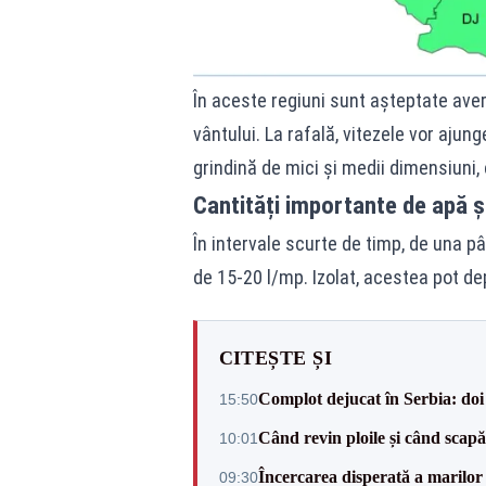
În aceste regiuni sunt așteptate avers
vântului. La rafală, vitezele vor ajunge
grindină de mici și medii dimensiuni,
Cantități importante de apă și
În intervale scurte de timp, de una pân
de 15-20 l/mp. Izolat, acestea pot de
CITEȘTE ȘI
Complot dejucat în Serbia: doi 
15:50
Când revin ploile și când sca
10:01
Încercarea disperată a marilor 
09:30