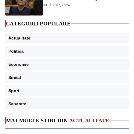
guvernează extraordinar de prost”
30 iul. 2026, 23:24
CATEGORII POPULARE
Actualitate
Politica
Economie
Social
Sport
Sanatate
MAI MULTE ȘTIRI DIN
ACTUALITATE