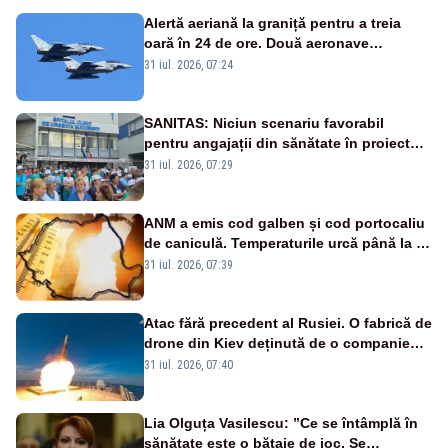
Alertă aeriană la graniță pentru a treia
oară în 24 de ore. Două aeronave
Eurofighter britanice au fost ridicate de la
31 iul. 2026, 07:24
sol
SANITAS: Niciun scenariu favorabil
pentru angajații din sănătate în proiectul
Legii salarizării
31 iul. 2026, 07:29
ANM a emis cod galben și cod portocaliu
de caniculă. Temperaturile urcă până la 38
de grade, iar nopțile devin tropicale
31 iul. 2026, 07:39
Atac fără precedent al Rusiei. O fabrică de
drone din Kiev deținută de o companie
americană, distrusă de o rachetă
31 iul. 2026, 07:40
rusească
Lia Olguța Vasilescu: ”Ce se întâmplă în
sănătate este o bătaie de joc. Se