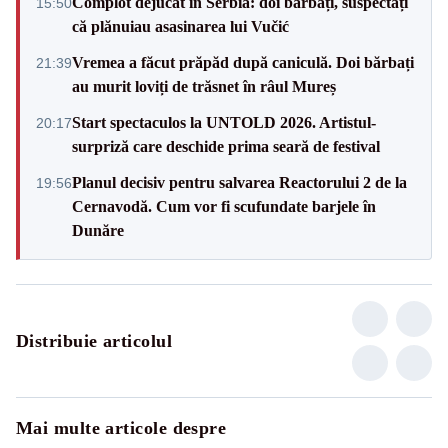
Complot dejucat în Serbia: doi bărbați, suspectați
15:50
că plănuiau asasinarea lui Vučić
Vremea a făcut prăpăd după caniculă. Doi bărbați
21:39
au murit loviți de trăsnet în râul Mureș
Start spectaculos la UNTOLD 2026. Artistul-
20:17
surpriză care deschide prima seară de festival
Planul decisiv pentru salvarea Reactorului 2 de la
19:56
Cernavodă. Cum vor fi scufundate barjele în
Dunăre
Distribuie articolul
Mai multe articole despre