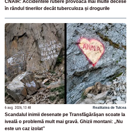
CNAIR: Accidentele rutiere provoacă mai multe decese
în rândul tinerilor decât tuberculoza și drogurile
6 aug. 2026, 13:48
Realitatea de Tulcea
Scandalul inimii desenate pe Transfăgărășan scoate la
iveală o problemă mult mai gravă. Ghizii montani: „Nu
este un caz izolat”