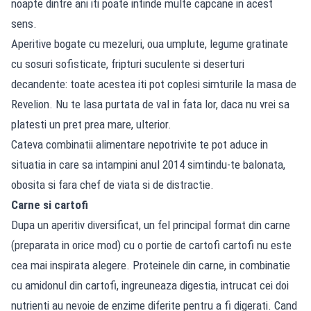
noapte dintre ani iti poate intinde multe capcane in acest
sens.
Aperitive bogate cu mezeluri, oua umplute, legume gratinate
cu sosuri sofisticate, fripturi suculente si deserturi
decandente: toate acestea iti pot coplesi simturile la masa de
Revelion. Nu te lasa purtata de val in fata lor, daca nu vrei sa
platesti un pret prea mare, ulterior.
Cateva combinatii alimentare nepotrivite te pot aduce in
situatia in care sa intampini anul 2014 simtindu-te balonata,
obosita si fara chef de viata si de distractie.
Carne si cartofi
Dupa un aperitiv diversificat, un fel principal format din carne
(preparata in orice mod) cu o portie de cartofi cartofi nu este
cea mai inspirata alegere. Proteinele din carne, in combinatie
cu amidonul din cartofi, ingreuneaza digestia, intrucat cei doi
nutrienti au nevoie de enzime diferite pentru a fi digerati. Cand