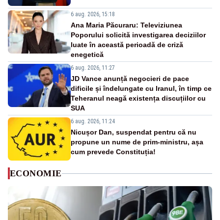
6 aug. 2026, 15:18
Ana Maria Păcuraru: Televiziunea
Poporului solicită investigarea deciziilor
luate în această perioadă de criză
enegetică
6 aug. 2026, 11:27
JD Vance anunță negocieri de pace
dificile și îndelungate cu Iranul, în timp ce
Teheranul neagă existența discuțiilor cu
SUA
6 aug. 2026, 11:24
Nicușor Dan, suspendat pentru că nu
propune un nume de prim-ministru, așa
cum prevede Constituția!
ECONOMIE