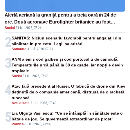
Alertă aeriană la graniță pentru a treia oară în 24 de
ore. Două aeronave Eurofighter britanice au fost
Social
·
31 iul. 2026, 07:24
ridicate de la sol
2
SANITAS: Niciun scenariu favorabil pentru angajații din
sănătate în proiectul Legii salarizării
Sanatate
-
31 iul. 2026, 07:29
3
ANM a emis cod galben și cod portocaliu de caniculă.
Temperaturile urcă până la 38 de grade, iar nopțile devin
tropicale
Social
-
31 iul. 2026, 07:39
4
Atac fără precedent al Rusiei. O fabrică de drone din Kiev
deținută de o companie americană, distrusă de o rachetă
rusească
Actualitate
-
31 iul. 2026, 07:40
5
Lia Olguța Vasilescu: ”Ce se întâmplă în sănătate este o
bătaie de joc. Se guvernează extraordinar de prost”
Politica
-
30 iul. 2026, 23:24