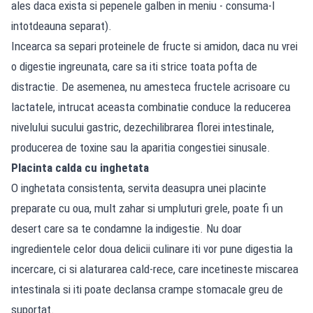
ales daca exista si pepenele galben in meniu - consuma-l
intotdeauna separat).
Incearca sa separi proteinele de fructe si amidon, daca nu vrei
o digestie ingreunata, care sa iti strice toata pofta de
distractie. De asemenea, nu amesteca fructele acrisoare cu
lactatele, intrucat aceasta combinatie conduce la reducerea
nivelului sucului gastric, dezechilibrarea florei intestinale,
producerea de toxine sau la aparitia congestiei sinusale.
Placinta calda cu inghetata
O inghetata consistenta, servita deasupra unei placinte
preparate cu oua, mult zahar si umpluturi grele, poate fi un
desert care sa te condamne la indigestie. Nu doar
ingredientele celor doua delicii culinare iti vor pune digestia la
incercare, ci si alaturarea cald-rece, care incetineste miscarea
intestinala si iti poate declansa crampe stomacale greu de
suportat.