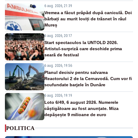
6 aug. 2026, 21:39
Vremea a făcut prăpăd după caniculă. Doi
bărbați au murit loviți de trăsnet în râul
Mureș
6 aug. 2026, 20:17
Start spectaculos la UNTOLD 2026.
Artistul-surpriză care deschide prima
seară de festival
6 aug. 2026, 19:56
Planul decisiv pentru salvarea
Reactorului 2 de la Cernavodă. Cum vor fi
scufundate barjele în Dunăre
6 aug. 2026, 19:19
Loto 6/49, 6 august 2026. Numerele
câștigătoare au fost anunțate. Miza
depășește 9 milioane de euro
POLITICA