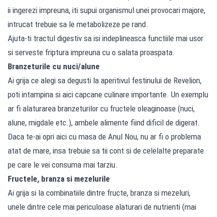
ii ingerezi impreuna, iti supui organismul unei provocari majore,
intrucat trebuie sa le metabolizeze pe rand.
Ajuta-ti tractul digestiv sa isi indeplineasca functiile mai usor
si serveste friptura impreuna cu o salata proaspata.
Branzeturile cu nuci/alune
Ai grija ce alegi sa degusti la aperitivul festinului de Revelion,
poti intampina si aici capcane culinare importante. Un exemplu
ar fi alaturarea branzeturilor cu fructele oleaginoase (nuci,
alune, migdale etc.), ambele alimente fiind dificil de digerat.
Daca te-ai opri aici cu masa de Anul Nou, nu ar fi o problema
atat de mare, insa trebuie sa tii cont si de celelalte preparate
pe care le vei consuma mai tarziu.
Fructele, branza si mezelurile
Ai grija si la combinatiile dintre fructe, branza si mezeluri,
unele dintre cele mai periculoase alaturari de nutrienti (mai