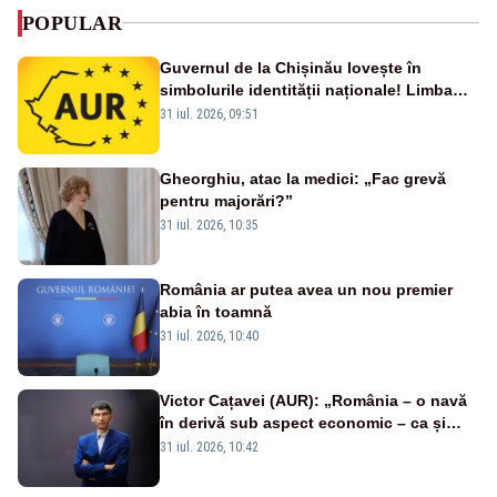
POPULAR
Guvernul de la Chișinău lovește în
simbolurile identității naționale! Limba
română nu se economisește! Limba
31 iul. 2026, 09:51
română se sărbătorește!
Gheorghiu, atac la medici: „Fac grevă
pentru majorări?”
31 iul. 2026, 10:35
România ar putea avea un nou premier
abia în toamnă
31 iul. 2026, 10:40
Victor Cațavei (AUR): „România – o navă
în derivă sub aspect economic – ca și
rezultat al guvernărilor din ultimii 36 de
31 iul. 2026, 10:42
ani”