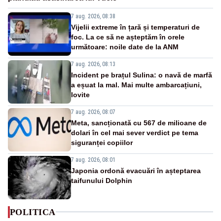
7 aug. 2026, 08:38
Vijelii extreme în țară și temperaturi de
foc. La ce să ne așteptăm în orele
următoare: noile date de la ANM
7 aug. 2026, 08:13
Incident pe brațul Sulina: o navă de marfă
a eșuat la mal. Mai multe ambarcațiuni,
lovite
7 aug. 2026, 08:07
Meta, sancționată cu 567 de milioane de
dolari în cel mai sever verdict pe tema
siguranței copiilor
7 aug. 2026, 08:01
Japonia ordonă evacuări în așteptarea
taifunului Dolphin
POLITICA