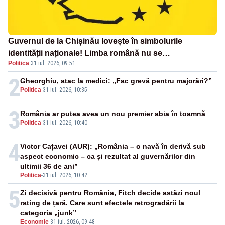
Guvernul de la Chișinău lovește în simbolurile
identității naționale! Limba română nu se
Politica
·
31 iul. 2026, 09:51
economisește! Limba română se sărbătorește!
2
Gheorghiu, atac la medici: „Fac grevă pentru majorări?”
Politica
-
31 iul. 2026, 10:35
3
România ar putea avea un nou premier abia în toamnă
Politica
-
31 iul. 2026, 10:40
4
Victor Cațavei (AUR): „România – o navă în derivă sub
aspect economic – ca și rezultat al guvernărilor din
ultimii 36 de ani”
Politica
-
31 iul. 2026, 10:42
5
Zi decisivă pentru România, Fitch decide astăzi noul
rating de țară. Care sunt efectele retrogradării la
categoria „junk”
Economie
-
31 iul. 2026, 09:48