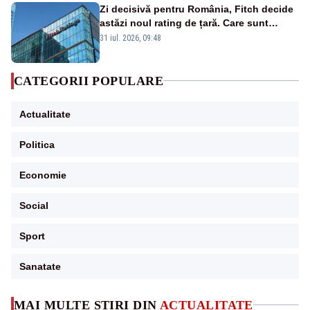
Zi decisivă pentru România, Fitch decide
astăzi noul rating de țară. Care sunt
efectele retrogradării la categoria „junk”
31 iul. 2026, 09:48
CATEGORII POPULARE
Actualitate
Politica
Economie
Social
Sport
Sanatate
MAI MULTE ȘTIRI DIN
ACTUALITATE