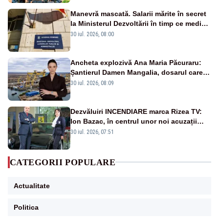
Manevră mascată. Salarii mărite în secret
la Ministerul Dezvoltării în timp ce medicii
ies în stradă
30 iul. 2026, 08:00
Ancheta explozivă Ana Maria Păcuraru:
Șantierul Damen Mangalia, dosarul care
scufundă apărarea României
30 iul. 2026, 08:09
Dezvăluiri INCENDIARE marca Rizea TV:
Ion Bazac, în centrul unor noi acuzații
publice
30 iul. 2026, 07:51
CATEGORII POPULARE
Actualitate
Politica