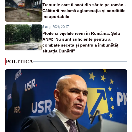
Trenurile care îi scot din sărite pe români.
Călătorii reclamă aglomerația și condițiile
insuportabile
5 aug. 2026, 20:47
Ploile și vijeliile revin în România. Șefa
ANM:”Nu sunt suficiente pentru a
combate seceta și pentru a îmbunătăți
situația Dunării”
POLITICA