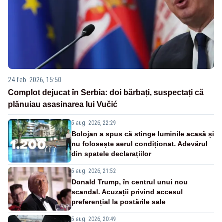
24 feb. 2026, 15:50
Complot dejucat în Serbia: doi bărbați, suspectați că
plănuiau asasinarea lui Vučić
5 aug. 2026, 22:29
Bolojan a spus că stinge luminile acasă și
nu folosește aerul condiționat. Adevărul
din spatele declarațiilor
5 aug. 2026, 21:52
Donald Trump, în centrul unui nou
scandal. Acuzații privind accesul
preferențial la postările sale
5 aug. 2026, 20:49