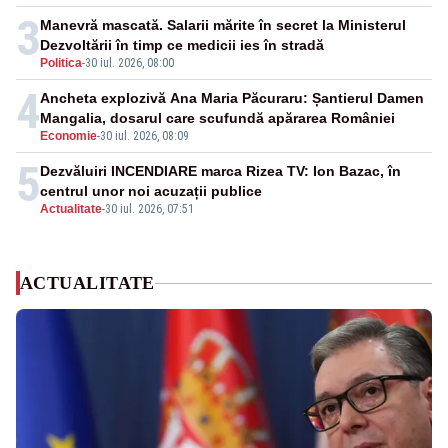
3
Manevră mascată. Salarii mărite în secret la Ministerul
Dezvoltării în timp ce medicii ies în stradă
Politica
-
30 iul. 2026, 08:00
4
Ancheta explozivă Ana Maria Păcuraru: Șantierul Damen
Mangalia, dosarul care scufundă apărarea României
Economie
-
30 iul. 2026, 08:09
5
Dezvăluiri INCENDIARE marca Rizea TV: Ion Bazac, în
centrul unor noi acuzații publice
Actualitate
-
30 iul. 2026, 07:51
ACTUALITATE