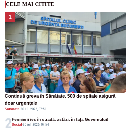
CELE MAI CITITE
1
Continuă greva în Sănătate. 500 de spitale asigură
doar urgențele
Sanatate
·
30 iul. 2026, 07:51
2
Fermierii ies în stradă, astăzi, în fața Guvernului!
Social
-
30 iul. 2026, 07:54