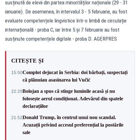
susținută de elevii din partea minorităților naționale (29 - 31
ianuarie). De asemenea, în intervalul 3 - 5 februarie, au fost
evaluate competențele lingvistice într-o limbă de circulație
internațională - proba C, iar între 5 și 7 februarie au fost
susținute competențele digitale - proba D. AGERPRES
CITEȘTE ȘI
Complot dejucat în Serbia: doi bărbați, suspectați
15:50
că plănuiau asasinarea lui Vučić
Bolojan a spus că stinge luminile acasă și nu
22:29
folosește aerul condiționat. Adevărul din spatele
declarațiilor
Donald Trump, în centrul unui nou scandal.
21:52
Acuzații privind accesul preferențial la postările
sale