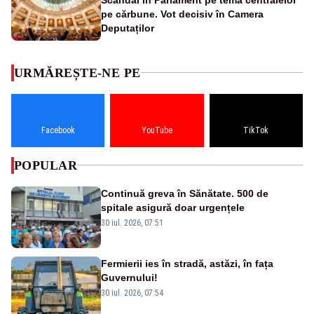
pe cărbune. Vot decisiv în Camera
Deputaților
URMĂREȘTE-NE PE
Facebook
YouTube
TikTok
POPULAR
Continuă greva în Sănătate. 500 de
spitale asigură doar urgențele
30 iul. 2026, 07:51
Fermierii ies în stradă, astăzi, în fața
Guvernului!
30 iul. 2026, 07:54