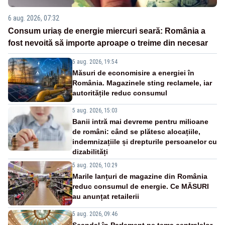
6 aug. 2026, 07:32
Consum uriaș de energie miercuri seară: România a
fost nevoită să importe aproape o treime din necesar
5 aug. 2026, 19:54
Măsuri de economisire a energiei în
România. Magazinele sting reclamele, iar
autoritățile reduc consumul
5 aug. 2026, 15:03
Banii intră mai devreme pentru milioane
de români: când se plătesc alocațiile,
indemnizațiile și drepturile persoanelor cu
dizabilități
5 aug. 2026, 10:29
Marile lanțuri de magazine din România
reduc consumul de energie. Ce MĂSURI
au anunțat retailerii
5 aug. 2026, 09:46
Scandal în Parlament pe tema centralelor