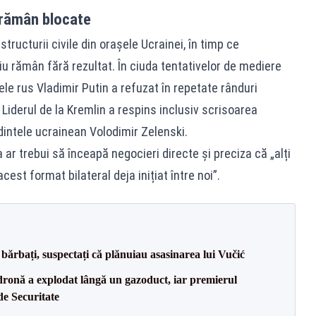
 rămân blocate
tructurii civile din orașele Ucrainei, în timp ce
iu rămân fără rezultat. În ciuda tentativelor de mediere
ele rus Vladimir Putin a refuzat în repetate rânduri
 Liderul de la Kremlin a respins inclusiv scrisoarea
intele ucrainean Volodimir Zelenski.
ar trebui să înceapă negocieri directe și preciza că „alți
 acest format bilateral deja inițiat între noi”.
bărbați, suspectați că plănuiau asasinarea lui Vučić
dronă a explodat lângă un gazoduct, iar premierul
de Securitate