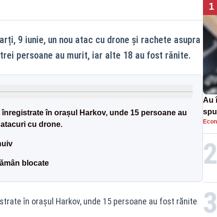
1
rți, 9 iunie, un nou atac cu drone și rachete asupra
trei persoane au murit, iar alte 18 au fost rănite.
Au 
spu
t înregistrate în orașul Harkov, unde 15 persoane au
Econ
pas
e atacuri cu drone.
huiv
 rămân blocate
strate în orașul Harkov, unde 15 persoane au fost rănite