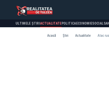
ULTIMELE ȘTIRI
ACTUALITATE
POLITICA
ECONOMIE
SOCIAL
SA
Acasă
Știri
Actualitate
Atac rus