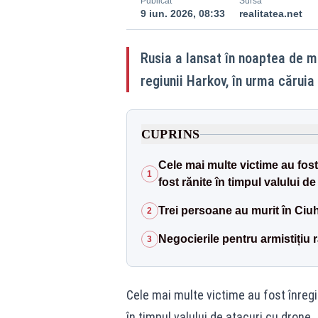
Publicat
Sursă
9 iun. 2026, 08:33
realitatea.net
Rusia a lansat în noaptea de ma
regiunii Harkov, în urma căruia 
CUPRINS
Cele mai multe victime au fos
1
fost rănite în timpul valului d
Trei persoane au murit în Ciu
2
Negocierile pentru armistițiu
3
Cele mai multe victime au fost înregi
în timpul valului de atacuri cu drone.