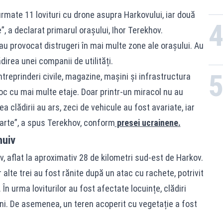
rmate 11 lovituri cu drone asupra Harkovului, iar două
, a declarat primarul orașului, Ihor Terekhov.
e au provocat distrugeri în mai multe zone ale orașului. Au
direa unei companii de utilități.
întreprinderi civile, magazine, mașini și infrastructura
loc cu mai multe etaje. Doar printr-un miracol nu au
a clădirii au ars, zeci de vehicule au fost avariate, iar
sparte”, a spus Terekhov, conform
presei ucrainene.
huiv
iv, aflat la aproximativ 28 de kilometri sud-est de Harkov.
 alte trei au fost rănite după un atac cu rachete, potrivit
 În urma loviturilor au fost afectate locuințe, clădiri
ni. De asemenea, un teren acoperit cu vegetație a fost