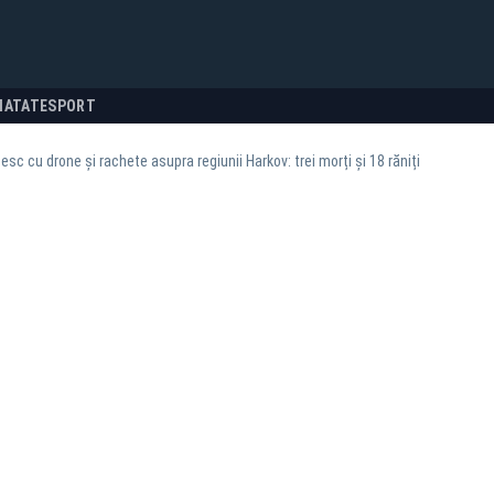
NATATE
SPORT
esc cu drone și rachete asupra regiunii Harkov: trei morți și 18 răniți