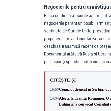
Negocierile pentru armistițiu
Rusia continuă atacurile asupra infras
negocierile pentru un posibil armistiț
susținute de Statele Unite, președint
propunerile privind încetarea focului.
deschisă transmisă recent de președ
Documentul arăta că Rusia și Ucraina 
participanți specifici pot fi incluși în
CITEȘTE ȘI
Complot dejucat în Serbia: doi 
15:50
Alertă la granița României. O 
14:34
Bulgariei a convocat Consiliul 