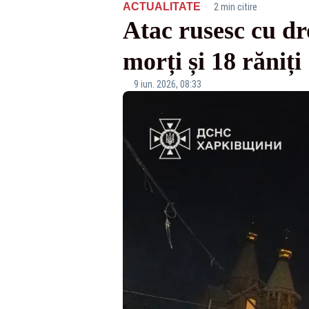
·
ACTUALITATE
2 min citire
Atac rusesc cu dr
morți și 18 răniți
9 iun. 2026, 08:33