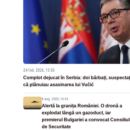
24 feb. 2026, 15:50
Complot dejucat în Serbia: doi bărbați, suspectaț
că plănuiau asasinarea lui Vučić
8 aug. 2026, 14:34
Alertă la granița României. O dronă a
explodat lângă un gazoduct, iar
premierul Bulgariei a convocat Consiliul
de Securitate