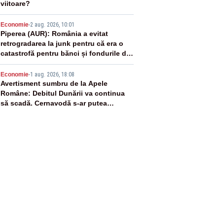
viitoare?
4
Economie
-
2 aug. 2026, 10:01
Piperea (AUR): România a evitat
retrogradarea la junk pentru că era o
catastrofă pentru bănci și fondurile de
pensii
5
Economie
-
1 aug. 2026, 18:08
Avertisment sumbru de la Apele
Române: Debitul Dunării va continua
să scadă. Cernavodă s-ar putea
închide în 4 zile