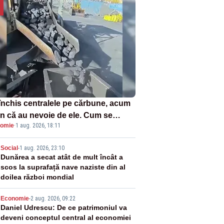
închis centralele pe cărbune, acum
n că au nevoie de ele. Cum se
omie
·
1 aug. 2026, 18:11
ează vina în plină criză energetică
2
Social
-
1 aug. 2026, 23:10
Dunărea a secat atât de mult încât a
scos la suprafață nave naziste din al
doilea război mondial
3
Economie
-
2 aug. 2026, 09:22
Daniel Udrescu: De ce patrimoniul va
deveni conceptul central al economiei