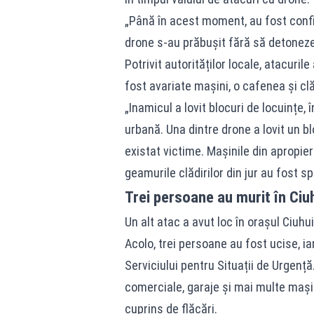
„Până în acest moment, au fost confi
drone s-au prăbușit fără să detoneze”
Potrivit autorităților locale, atacuril
fost avariate mașini, o cafenea și clă
„Inamicul a lovit blocuri de locuințe, 
urbană. Una dintre drone a lovit un b
existat victime. Mașinile din apropiere
geamurile clădirilor din jur au fost 
Trei persoane au murit în Ciu
Un alt atac a avut loc în orașul Ciuhu
Acolo, trei persoane au fost ucise, iar
Serviciului pentru Situații de Urgență.
comerciale, garaje și mai multe mași
cuprins de flăcări.