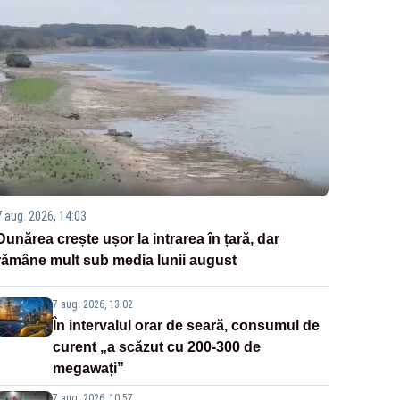
7 aug. 2026, 14:03
Dunărea crește ușor la intrarea în țară, dar
rămâne mult sub media lunii august
7 aug. 2026, 13:02
În intervalul orar de seară, consumul de
curent „a scăzut cu 200-300 de
megawați”
7 aug. 2026, 10:57