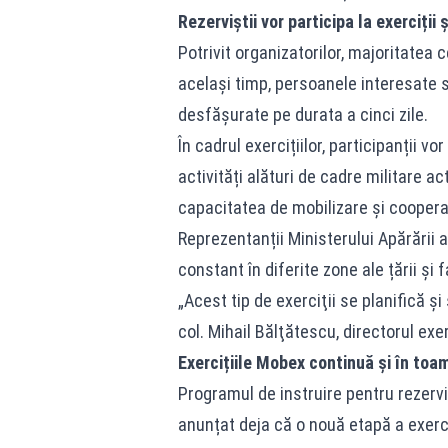
Rezerviștii vor participa la exerciții 
Potrivit organizatorilor, majoritatea c
același timp, persoanele interesate să
desfășurate pe durata a cinci zile.
În cadrul exercițiilor, participanții v
activități alături de cadre militare ac
capacitatea de mobilizare și cooperare
Reprezentanții Ministerului Apărării a
constant în diferite zone ale țării și 
„Acest tip de exerciţii se planifică şi
col. Mihail Bălţătescu, directorul exerc
Exercițiile Mobex continuă și în toa
Programul de instruire pentru rezerviș
anunțat deja că o nouă etapă a exerc