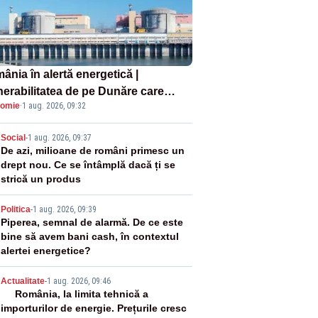
ânia în alertă energetică |
nerabilitatea de pe Dunăre care
omie
·
1 aug. 2026, 09:32
e în pericol Centrala Cernavodă era
oscută de pe vremea lui Ceaușescu
2
Social
-
1 aug. 2026, 09:37
De azi, milioane de români primesc un
drept nou. Ce se întâmplă dacă ți se
strică un produs
3
Politica
-
1 aug. 2026, 09:39
Piperea, semnal de alarmă. De ce este
bine să avem bani cash, în contextul
alertei energetice?
4
Actualitate
-
1 aug. 2026, 09:46
România, la limita tehnică a
importurilor de energie. Prețurile cresc