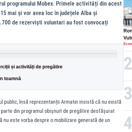
drul programului Mobex. Primele activități din acest
15 mai și vor avea loc în județele Alba și
700 de rezerviști voluntari au fost convocați
Rom
Vul
Econ
pun
cun
ciții și activități de pregătire
 în toamnă
ul public, însă reprezentanții Armatei insistă că nu există
c parte din programul obișnuit de pregătire desfășurat
n că nu este vorba despre o mobilizare generată de un