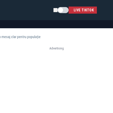
Schimba tema
LIVE TIKTOK
n mesaj clar pentru populație
Advertising