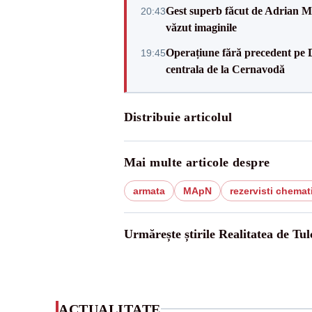
Gest superb făcut de Adrian Mu
20:43
văzut imaginile
Operațiune fără precedent pe 
19:45
centrala de la Cernavodă
Distribuie articolul
Mai multe articole despre
armata
MApN
rezervisti chemat
Urmărește știrile Realitatea de Tul
ACTUALITATE