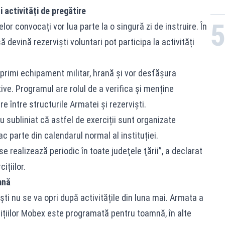
și activități de pregătire
elor convocați vor lua parte la o singură zi de instruire. În
 devină rezerviști voluntari pot participa la activități
or primi echipament militar, hrană și vor desfășura
tive. Programul are rolul de a verifica și menține
 între structurile Armatei și rezerviști.
u subliniat că astfel de exerciții sunt organizate
fac parte din calendarul normal al instituției.
 se realizează periodic în toate judeţele ţării”, a declarat
ițiilor.
mnă
ti nu se va opri după activitățile din luna mai. Armata a
ițiilor Mobex este programată pentru toamnă, în alte