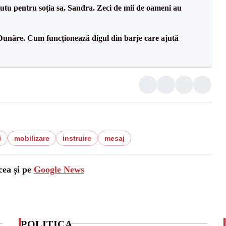
tu pentru soția sa, Sandra. Zeci de mii de oameni au
Dunăre. Cum funcționează digul din barje care ajută
i
mobilizare
instruire
mesaj
cea și pe
Google News
POLITICA