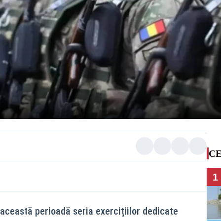
CE
1
 această perioadă seria exercițiilor dedicate