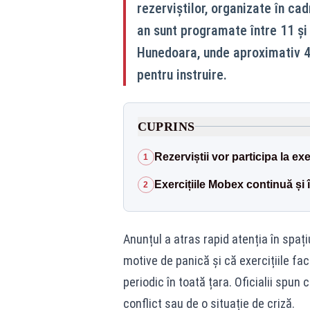
rezerviștilor, organizate în ca
an sunt programate între 11 și 
Hunedoara, unde aproximativ 4.
pentru instruire.
CUPRINS
Rezerviștii vor participa la exer
1
Exercițiile Mobex continuă și
2
Anunțul a atras rapid atenția în spați
motive de panică și că exercițiile fa
periodic în toată țara. Oficialii spu
conflict sau de o situație de criză.