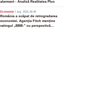
alarmant - Analiză Realitatea Plus
5
Economie
-
1 aug. 2026, 06:48
România a scăpat de retrogradarea
economiei. Agenția Fitch menține
ratingul „BBB-” cu perspectivă
negativă