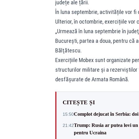
județe ale țării.
În luna septembrie, activitățile vor f
Ulterior, în octombrie, exercițiile vor 
„Urmează în luna septembrie în judeţ
Bucureşti, partea a doua, pentru că a
Bălţătescu.
Exercițiile Mobex sunt organizate pen
structurilor militare și a rezerviștilo
desfășurate de Armata Română.
CITEȘTE ȘI
Complot dejucat în Serbia: doi 
15:50
Trump: Rusia ar putea lovi un
21:42
pentru Ucraina