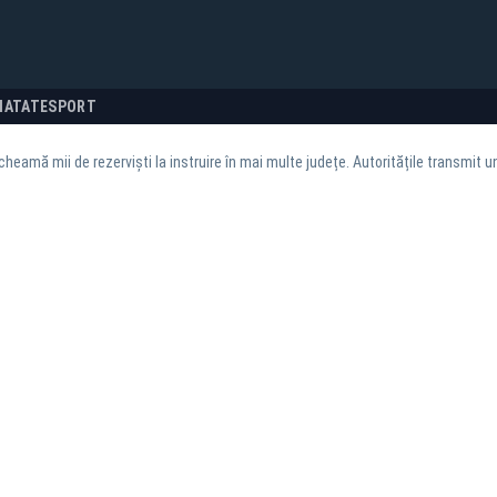
NATATE
SPORT
heamă mii de rezerviști la instruire în mai multe județe. Autoritățile transmit u