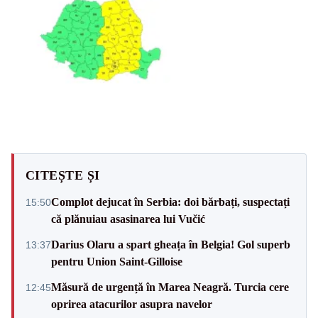
CITEȘTE ȘI
Complot dejucat în Serbia: doi bărbați, suspectați
15:50
că plănuiau asasinarea lui Vučić
Darius Olaru a spart gheața în Belgia! Gol superb
13:37
pentru Union Saint-Gilloise
Măsură de urgență în Marea Neagră. Turcia cere
12:45
oprirea atacurilor asupra navelor