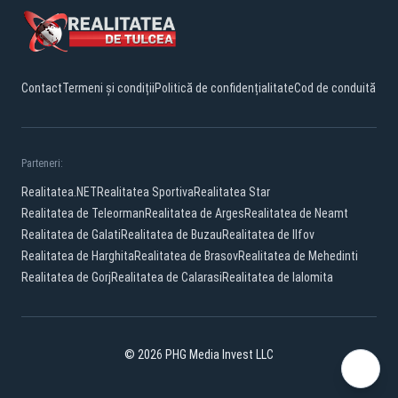
Contact
Termeni și condiții
Politică de confidențialitate
Cod de conduită
Parteneri:
Realitatea.NET
Realitatea Sportiva
Realitatea Star
Realitatea de Teleorman
Realitatea de Arges
Realitatea de Neamt
Realitatea de Galati
Realitatea de Buzau
Realitatea de Ilfov
Realitatea de Harghita
Realitatea de Brasov
Realitatea de Mehedinti
Realitatea de Gorj
Realitatea de Calarasi
Realitatea de Ialomita
© 2026 PHG Media Invest LLC
Facebook
YouTube
TikTok