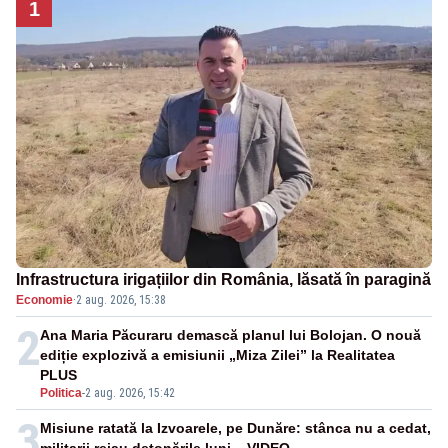
1
Infrastructura irigațiilor din România, lăsată în paragină
Economie
·
2 aug. 2026, 15:38
2
Ana Maria Păcuraru demască planul lui Bolojan. O nouă
ediție explozivă a emisiunii „Miza Zilei” la Realitatea
PLUS
Politica
-
2 aug. 2026, 15:42
3
Misiune ratată la Izvoarele, pe Dunăre: stânca nu a cedat,