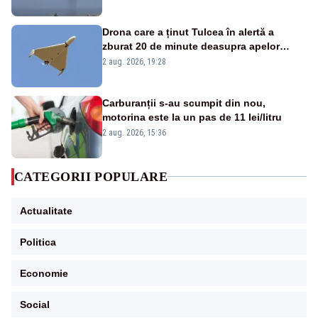
Drona care a ținut Tulcea în alertă a
zburat 20 de minute deasupra apelor
României. Au fost ridicate două F-16
2 aug. 2026, 19:28
Carburanții s-au scumpit din nou,
motorina este la un pas de 11 lei/litru
2 aug. 2026, 15:36
CATEGORII POPULARE
Actualitate
Politica
Economie
Social