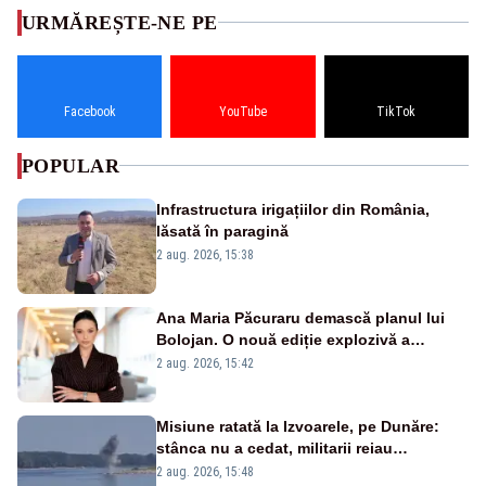
URMĂREȘTE-NE PE
Facebook
YouTube
TikTok
POPULAR
Infrastructura irigațiilor din România,
lăsată în paragină
2 aug. 2026, 15:38
Ana Maria Păcuraru demască planul lui
Bolojan. O nouă ediție explozivă a
emisiunii „Miza Zilei” la Realitatea PLUS
2 aug. 2026, 15:42
Misiune ratată la Izvoarele, pe Dunăre:
stânca nu a cedat, militarii reiau
detonările luni – VIDEO
2 aug. 2026, 15:48