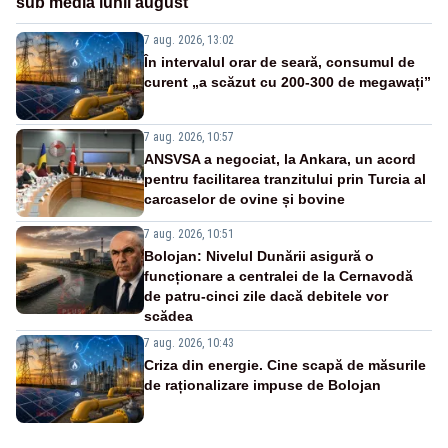
sub media lunii august
7 aug. 2026, 13:02
În intervalul orar de seară, consumul de
curent „a scăzut cu 200-300 de megawați”
7 aug. 2026, 10:57
ANSVSA a negociat, la Ankara, un acord
pentru facilitarea tranzitului prin Turcia al
carcaselor de ovine și bovine
7 aug. 2026, 10:51
Bolojan: Nivelul Dunării asigură o
funcționare a centralei de la Cernavodă
de patru-cinci zile dacă debitele vor
scădea
7 aug. 2026, 10:43
Criza din energie. Cine scapă de măsurile
de raționalizare impuse de Bolojan