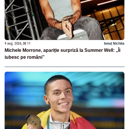
9 aug. 2026, 08:11
Ionuț Nichita
Michele Morrone, apariție surpriză la Summer Well: „Îi
iubesc pe români”