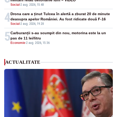
militarii reiau detonările luni – VIDEO
Social
-
2 aug. 2026, 15:48
4
Drona care a ținut Tulcea în alertă a zburat 20 de minute
deasupra apelor României. Au fost ridicate două F-16
Social
-
2 aug. 2026, 19:28
5
Carburanții s-au scumpit din nou, motorina este la un
pas de 11 lei/litru
Economie
-
2 aug. 2026, 15:36
ACTUALITATE