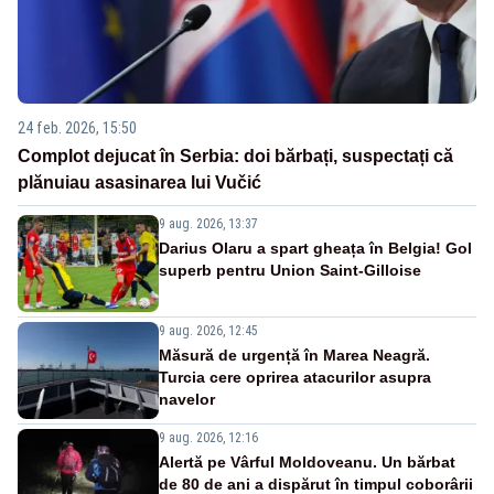
24 feb. 2026, 15:50
Complot dejucat în Serbia: doi bărbați, suspectați că
plănuiau asasinarea lui Vučić
9 aug. 2026, 13:37
Darius Olaru a spart gheața în Belgia! Gol
superb pentru Union Saint-Gilloise
9 aug. 2026, 12:45
Măsură de urgență în Marea Neagră.
Turcia cere oprirea atacurilor asupra
navelor
9 aug. 2026, 12:16
Alertă pe Vârful Moldoveanu. Un bărbat
de 80 de ani a dispărut în timpul coborârii