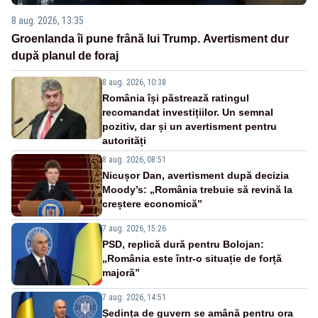
8 aug. 2026, 13:35
Groenlanda îi pune frână lui Trump. Avertisment dur
după planul de foraj
8 aug. 2026, 10:38
România își păstrează ratingul
recomandat investițiilor. Un semnal
pozitiv, dar și un avertisment pentru
autorități
8 aug. 2026, 08:51
Nicușor Dan, avertisment după decizia
Moody’s: „România trebuie să revină la
creștere economică”
7 aug. 2026, 15:26
PSD, replică dură pentru Bolojan:
„România este într-o situație de forță
majoră”
7 aug. 2026, 14:51
Ședința de guvern se amână pentru ora