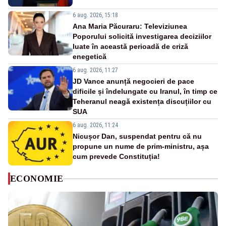
6 aug. 2026, 15:18
Ana Maria Păcuraru: Televiziunea
Poporului solicită investigarea deciziilor
luate în această perioadă de criză
enegetică
6 aug. 2026, 11:27
JD Vance anunță negocieri de pace
dificile și îndelungate cu Iranul, în timp ce
Teheranul neagă existența discuțiilor cu
SUA
6 aug. 2026, 11:24
Nicușor Dan, suspendat pentru că nu
propune un nume de prim-ministru, așa
cum prevede Constituția!
ECONOMIE