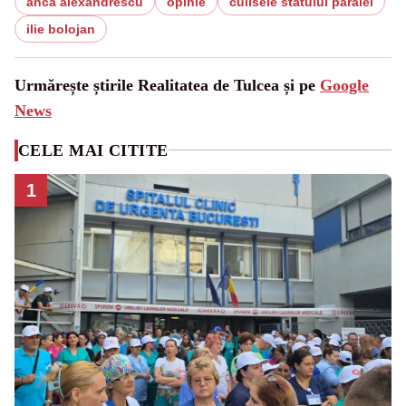
anca alexandrescu
opinie
culisele statului paralel
ilie bolojan
Urmărește știrile Realitatea de Tulcea și pe
Google
News
CELE MAI CITITE
1