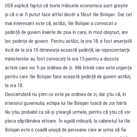
USR explică faptul că toate măsurile economice sunt greșite
și că s-ar fi putut face altfel decât a făcut Ilie Bolojan. Dar cel
mai interesant este că, astăzi, Ilie Bolojan a convocat o
ședință de guvern înainte de ziua în care, în mod obișnuit, are
loc ședința de guvern. Pentru astăzi, la ora 18, a fost anunțată
încă de la ora 10 dimineața această ședință, iar reprezentanții
ministerelor au fost convocați la ora 15 pentru a discuta
actele care vor fi pe ordinea de zi. Mă întreb care este urgența
pentru care Ilie Bolojan face această ședință de guvern astăzi,
la ora 18.
Deocamdată nu știm ce este pe ordinea de zi, dar știu că, în
interiorul guvernului, echipa lui Ilie Bolojan toacă de zor hârtii.
Nu știu, probabil ca să-și șteargă urmele, pentru că știu că vor
pleca săptămâna viitoare. În egală măsură, la cabinetul lui Ilie
Bolojan este o coadă uriașă de persoane care ar urma să fie