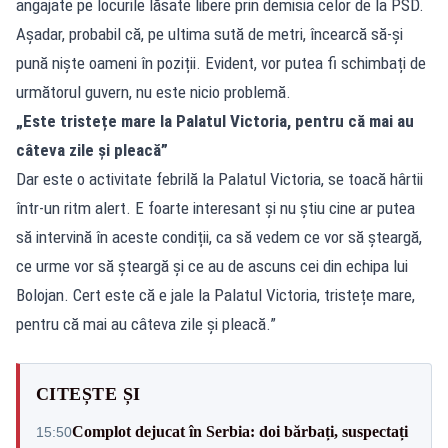
angajate pe locurile lăsate libere prin demisia celor de la PSD.
Așadar, probabil că, pe ultima sută de metri, încearcă să-și
pună niște oameni în poziții. Evident, vor putea fi schimbați de
următorul guvern, nu este nicio problemă.
„Este tristețe mare la Palatul Victoria, pentru că mai au
câteva zile și pleacă”
Dar este o activitate febrilă la Palatul Victoria, se toacă hârtii
într-un ritm alert. E foarte interesant și nu știu cine ar putea
să intervină în aceste condiții, ca să vedem ce vor să șteargă,
ce urme vor să șteargă și ce au de ascuns cei din echipa lui
Bolojan. Cert este că e jale la Palatul Victoria, tristețe mare,
pentru că mai au câteva zile și pleacă.”
CITEȘTE ȘI
Complot dejucat în Serbia: doi bărbați, suspectați
15:50