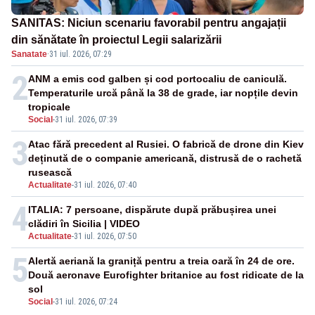
SANITAS: Niciun scenariu favorabil pentru angajații
din sănătate în proiectul Legii salarizării
Sanatate
·
31 iul. 2026, 07:29
2
ANM a emis cod galben și cod portocaliu de caniculă.
Temperaturile urcă până la 38 de grade, iar nopțile devin
tropicale
Social
-
31 iul. 2026, 07:39
3
Atac fără precedent al Rusiei. O fabrică de drone din Kiev
deținută de o companie americană, distrusă de o rachetă
rusească
Actualitate
-
31 iul. 2026, 07:40
4
ITALIA: 7 persoane, dispărute după prăbușirea unei
clădiri în Sicilia | VIDEO
Actualitate
-
31 iul. 2026, 07:50
5
Alertă aeriană la graniță pentru a treia oară în 24 de ore.
Două aeronave Eurofighter britanice au fost ridicate de la
sol
Social
-
31 iul. 2026, 07:24