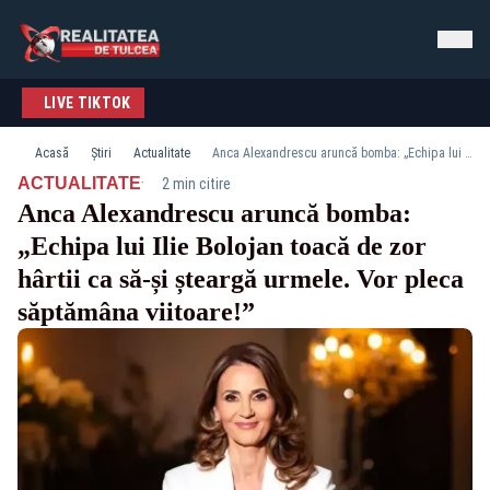
LIVE TIKTOK
Acasă
Știri
Actualitate
Anca Alexandrescu aruncă bomba: „Echipa lui Ilie Bolojan toacă de zor hârtii ca să-și șteargă urmele. Vor pleca săptămâna viitoare!”
·
ACTUALITATE
2 min citire
Anca Alexandrescu aruncă bomba:
„Echipa lui Ilie Bolojan toacă de zor
hârtii ca să-și șteargă urmele. Vor pleca
săptămâna viitoare!”