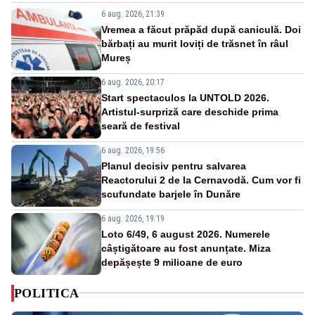
6 aug. 2026, 21:39
Vremea a făcut prăpăd după caniculă. Doi
bărbați au murit loviți de trăsnet în râul
Mureș
6 aug. 2026, 20:17
Start spectaculos la UNTOLD 2026.
Artistul-surpriză care deschide prima
seară de festival
6 aug. 2026, 19:56
Planul decisiv pentru salvarea
Reactorului 2 de la Cernavodă. Cum vor fi
scufundate barjele în Dunăre
6 aug. 2026, 19:19
Loto 6/49, 6 august 2026. Numerele
câștigătoare au fost anunțate. Miza
depășește 9 milioane de euro
POLITICA