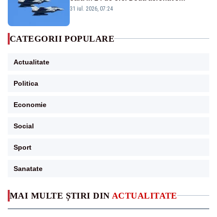
Eurofighter britanice au fost ridicate de la
31 iul. 2026, 07:24
sol
CATEGORII POPULARE
Actualitate
Politica
Economie
Social
Sport
Sanatate
MAI MULTE ȘTIRI DIN
ACTUALITATE